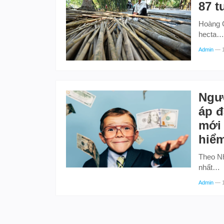
87 t
Hoàng G
hecta…
Admin
—
Ngườ
áp đ
mới 
hiể
Theo Nh
nhất…
Admin
—