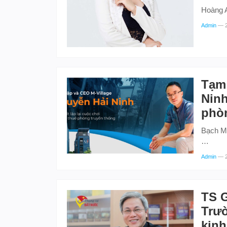
Hoàng 
Admin
—
Tạm 
Ninh
phò
Bạch Mộ
…
Admin
—
TS G
Trườ
kinh