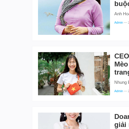
buộc
Anh Ho
Admin
—
CEO 
Mèo 
tran
Nhung B
Admin
—
Doan
giải