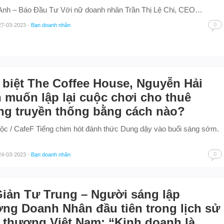
Anh – Báo Đầu Tư Với nữ doanh nhân Trần Thị Lệ Chi, CEO…
0
27-03-2023
-
Bạn doanh nhân
biệt The Coffee House, Nguyễn Hải
 muốn lập lại cuộc chơi cho thuê
ng truyền thống bằng cách nào?
c / CafeF Tiếng chim hót đánh thức Dung dậy vào buổi sáng sớm.
0
24-03-2023
-
Bạn doanh nhân
iản Tư Trung – Người sáng lập
ng Doanh Nhân đầu tiên trong lịch sử
 thương Việt Nam: “Kinh doanh là