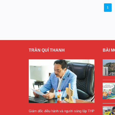
POSTS
1
NAVIGATION
TRẦN QUÍ THANH
BÀI M
Giám đốc điều hành và người sáng lập THP