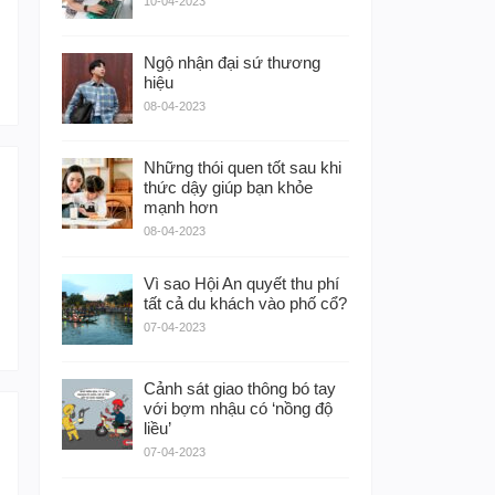
10-04-2023
Ngộ nhận đại sứ thương
hiệu
08-04-2023
Những thói quen tốt sau khi
thức dậy giúp bạn khỏe
mạnh hơn
08-04-2023
Vì sao Hội An quyết thu phí
tất cả du khách vào phố cổ?
07-04-2023
Cảnh sát giao thông bó tay
với bợm nhậu có ‘nồng độ
liều’
07-04-2023