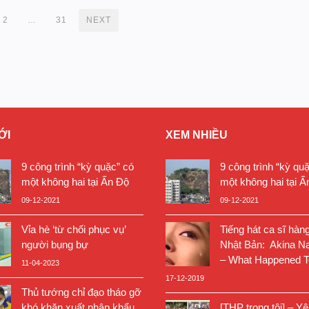
2
…
31
NEXT
ỚI
XEM NHIỀU
9 công trình “kỳ quặc” có
9 công trình “kỳ qu
một không hai tại Ấn Độ
một không hai tại Ấ
09-12-2021
09-12-2021
Vỉa hè ‘từ chối phục vụ’
Tiếng hát ca sĩ hàn
người bụng bự
Nhật Bản: Akina N
– What Happened T
11-04-2023
17-12-2019
Thủ tướng chỉ đạo tháo gỡ
khó khăn xuất nhập khẩu,
[THP trong tôi] – Y