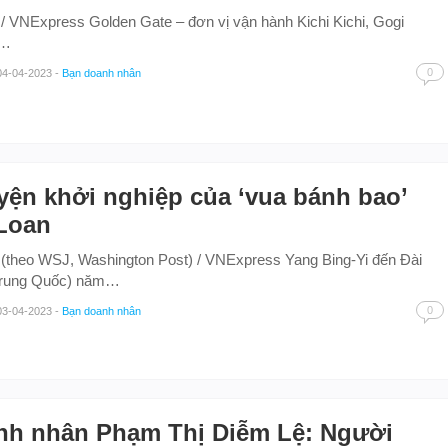
 / VNExpress Golden Gate – đơn vị vận hành Kichi Kichi, Gogi
,…
0
04-04-2023
-
Bạn doanh nhân
ện khởi nghiệp của ‘vua bánh bao’
Loan
(theo WSJ, Washington Post) / VNExpress Yang Bing-Yi đến Đài
Trung Quốc) năm…
0
03-04-2023
-
Bạn doanh nhân
nh nhân Phạm Thị Diễm Lệ: Người