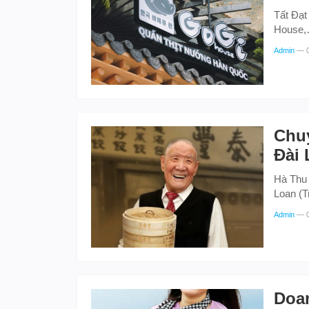
Tất Đạt
House
Admin
—
Chuy
Đài 
Hà Thu 
Loan (
Admin
—
Doa