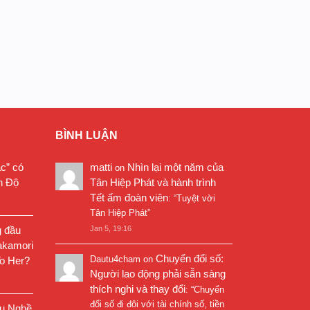
BÌNH LUẬN
ặc” có
matti
Nhìn lại một năm của
on
n Độ
Tân Hiệp Phát và hành trình
Tết ấm đoàn viên
: “
Tuyệt vời
Tân Hiệp Phát
”
g đầu
Jan 5, 19:16
akamori
Chuyển đổi số:
Dautu4cham
on
o Her?
Người lao động phải sẵn sàng
thích nghi và thay đổi
: “
Chuyển
đổi số đi đôi với tài chính số, tiền
êu Nghề