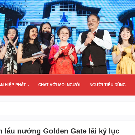
ÂN HIỆP PHÁT
CHAT VỚI MỌI NGƯỜI
NGƯỜI TIÊU DÙNG
 lẩu nướng Golden Gate lãi kỷ lục