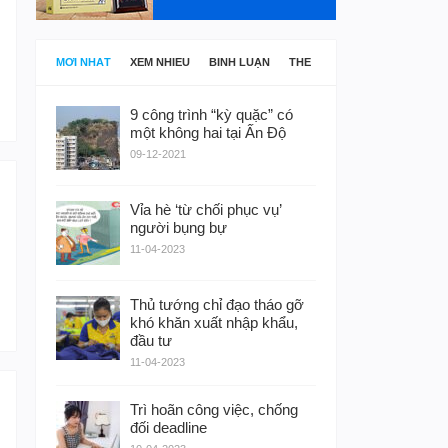
MỚI NHẤT
XEM NHIỀU
BÌNH LUẬN
THẺ
9 công trình “kỳ quặc” có
một không hai tại Ấn Độ
09-12-2021
Vỉa hè ‘từ chối phục vụ’
người bụng bự
11-04-2023
Thủ tướng chỉ đạo tháo gỡ
khó khăn xuất nhập khẩu,
đầu tư
11-04-2023
Trì hoãn công việc, chống
đối deadline