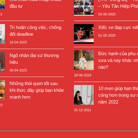
đầu tư
– Yêu Tân Hiệp Phá
23
03-06-2020
Trì hoãn công việc, chống
Xiếc xe đạp cực si
đối deadline
01-05-2020
10-04-2023
Đức hạnh của phụ n
Ngộ nhận đại sứ thương
xưa và nay khác nh
hiệu
nào?
08-04-2023
18-06-2019
Những thói quen tốt sau
10 mẹo giúp bạn th
khi thức dậy giúp bạn khỏe
công hơn trong sự 
mạnh hơn
năm 2022
23
31-12-2021