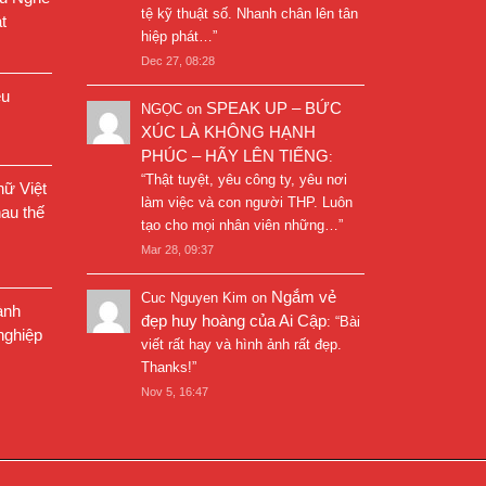
tệ kỹ thuật số. Nhanh chân lên tân
t
hiệp phát…
”
Dec 27, 08:28
êu
SPEAK UP – BỨC
NGỌC
on
XÚC LÀ KHÔNG HẠNH
PHÚC – HÃY LÊN TIẾNG
:
“
Thật tuyệt, yêu công ty, yêu nơi
ữ Việt
làm việc và con người THP. Luôn
au thế
tạo cho mọi nhân viên những…
”
Mar 28, 09:37
Ngắm vẻ
Cuc Nguyen Kim
on
ành
đẹp huy hoàng của Ai Cập
: “
Bài
nghiệp
viết rất hay và hình ảnh rất đẹp.
Thanks!
”
Nov 5, 16:47