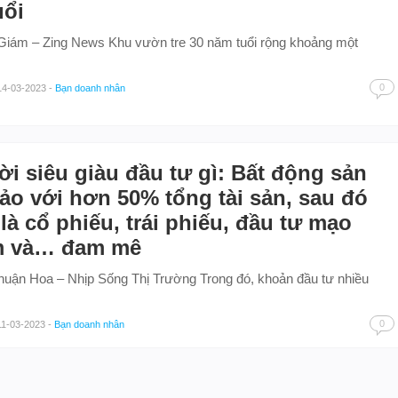
uổi
iám – Zing News Khu vườn tre 30 năm tuổi rộng khoảng một
0
14-03-2023
-
Bạn doanh nhân
i siêu giàu đầu tư gì: Bất động sản
ảo với hơn 50% tổng tài sản, sau đó
là cổ phiếu, trái phiếu, đầu tư mạo
m và… đam mê
uận Hoa – Nhịp Sống Thị Trường Trong đó, khoản đầu tư nhiều
0
11-03-2023
-
Bạn doanh nhân