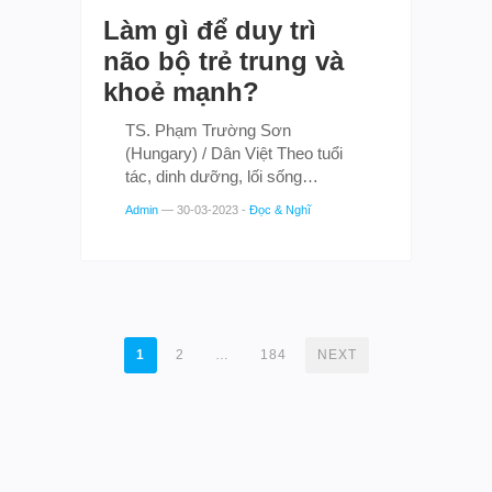
Làm gì để duy trì
não bộ trẻ trung và
khoẻ mạnh?
TS. Phạm Trường Sơn
(Hungary) / Dân Việt Theo tuổi
tác, dinh dưỡng, lối sống…
Admin
—
30-03-2023
-
Đọc & Nghĩ
POSTS
1
2
…
184
NEXT
NAVIGATION