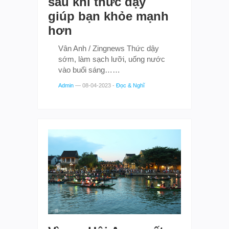
sau khi thức dậy
giúp bạn khỏe mạnh
hơn
Vân Anh / Zingnews Thức dậy
sớm, làm sạch lưỡi, uống nước
vào buổi sáng……
Admin
—
08-04-2023
-
Đọc & Nghĩ