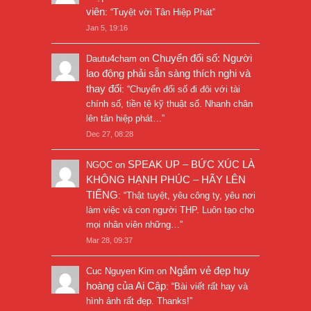
viên
: “
Tuyệt vời Tân Hiệp Phát
”
Jan 5, 19:16
Chuyển đổi số: Người
Dautu4cham
on
lao động phải sẵn sàng thích nghi và
thay đổi
: “
Chuyển đổi số đi đôi với tài
chính số, tiền tệ kỹ thuật số. Nhanh chân
lên tân hiệp phát…
”
Dec 27, 08:28
SPEAK UP – BỨC XÚC LÀ
NGỌC
on
KHÔNG HẠNH PHÚC – HÃY LÊN
TIẾNG
: “
Thật tuyệt, yêu công ty, yêu nơi
làm việc và con người THP. Luôn tạo cho
mọi nhân viên những…
”
Mar 28, 09:37
Ngắm vẻ đẹp huy
Cuc Nguyen Kim
on
hoàng của Ai Cập
: “
Bài viết rất hay và
hình ảnh rất đẹp. Thanks!
”