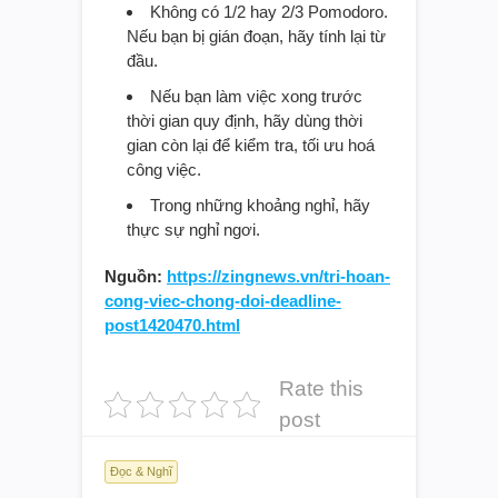
Không có 1/2 hay 2/3 Pomodoro.
Nếu bạn bị gián đoạn, hãy tính lại từ
đầu.
Nếu bạn làm việc xong trước
thời gian quy định, hãy dùng thời
gian còn lại để kiểm tra, tối ưu hoá
công việc.
Trong những khoảng nghỉ, hãy
thực sự nghỉ ngơi.
Nguồn:
https://zingnews.vn/tri-hoan-
cong-viec-chong-doi-deadline-
post1420470.html
Rate this
post
Đọc & Nghĩ