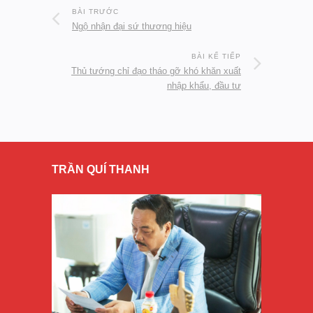
BÀI TRƯỚC
Ngộ nhận đại sứ thương hiệu
BÀI KẾ TIẾP
Thủ tướng chỉ đạo tháo gỡ khó khăn xuất
nhập khẩu, đầu tư
TRẦN QUÍ THANH