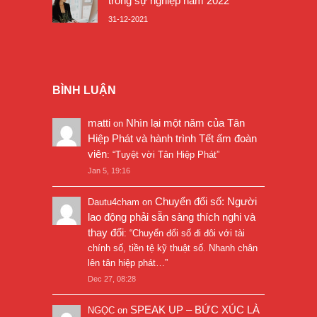
trong sự nghiệp năm 2022
31-12-2021
BÌNH LUẬN
matti
Nhìn lại một năm của Tân
on
Hiệp Phát và hành trình Tết ấm đoàn
viên
: “
Tuyệt vời Tân Hiệp Phát
”
Jan 5, 19:16
Chuyển đổi số: Người
Dautu4cham
on
lao động phải sẵn sàng thích nghi và
thay đổi
: “
Chuyển đổi số đi đôi với tài
chính số, tiền tệ kỹ thuật số. Nhanh chân
lên tân hiệp phát…
”
Dec 27, 08:28
SPEAK UP – BỨC XÚC LÀ
NGỌC
on