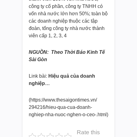
công ty cổ phần, công ty TNHH có
vốn nhà nước lớn hơn 50%; toàn bộ
các doanh nghiệp thuộc các tập
đoàn, tổng công ty nhà nước thành
viên cấp 1, 2, 3, 4
NGUỒN: Theo Thời Báo Kinh Tế
Sài Gòn
Link bài:
Hiệu quả của doanh
nghiệp…
(https://www.thesaigontimes.vn/
294216/hieu-qua-cua-doanh-
nghiep-nha-nuoc-nghen-o-ceo-.
html)
Rate this