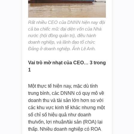
Rất nhiều CEO của DNNN hiện nay đội
cả ba chiếc mũ: đại diện vốn của Nhà
nước (hội đồng quản trị), điều hành
doanh nghiệp, và lãnh đạo tổ chức
Đảng ở doanh nghiệp. Ảnh Lê Anh.
Vai trò mờ nhạt của CEO… 3 trong
1
Một thực tế hiện nay, mặc dù tính
trung bình, các DNNN có quy mô về
doanh thu và tài sản lớn hơn so với
các khu vực kinh tế khác nhưng một
số chỉ số hiệu quả như doanh
thu/vốn, lợi nhuận/tài sản (ROA) lại
thấp. Nhiều doanh nghiệp có ROA