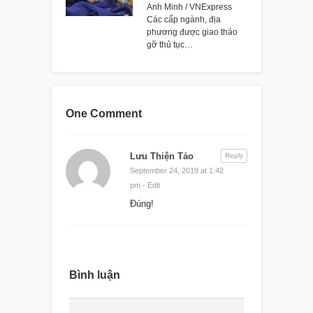
Anh Minh / VNExpress
Các cấp ngành, địa
phương được giao tháo
gỡ thủ tục…
One Comment
Lưu Thiện Tảo
Reply
September 24, 2019 at 1:42
pm
·
Edit
Đúng!
Bình luận