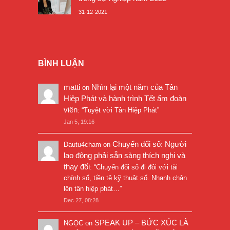
31-12-2021
BÌNH LUẬN
matti
Nhìn lại một năm của Tân
on
Hiệp Phát và hành trình Tết ấm đoàn
viên
: “
Tuyệt vời Tân Hiệp Phát
”
Jan 5, 19:16
Chuyển đổi số: Người
Dautu4cham
on
lao động phải sẵn sàng thích nghi và
thay đổi
: “
Chuyển đổi số đi đôi với tài
chính số, tiền tệ kỹ thuật số. Nhanh chân
lên tân hiệp phát…
”
Dec 27, 08:28
SPEAK UP – BỨC XÚC LÀ
NGỌC
on