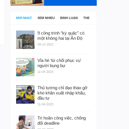
MỚI NHẤT
XEM NHIỀU
BÌNH LUẬN
THẺ
9 công trình “kỳ quặc” có
một không hai tại Ấn Độ
09-12-2021
Vỉa hè ‘từ chối phục vụ’
người bụng bự
11-04-2023
Thủ tướng chỉ đạo tháo gỡ
khó khăn xuất nhập khẩu,
đầu tư
11-04-2023
Trì hoãn công việc, chống
đối deadline