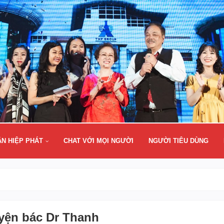
ÂN HIỆP PHÁT
CHAT VỚI MỌI NGƯỜI
NGƯỜI TIÊU DÙNG
yện bác Dr Thanh