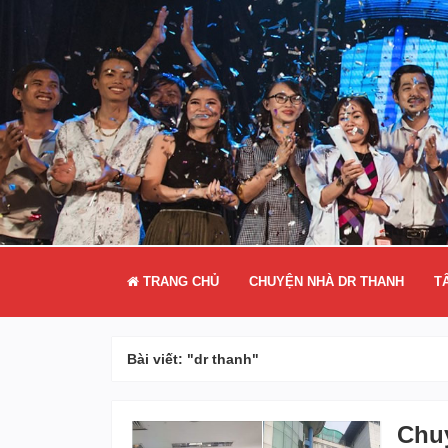
TRANG CHỦ
CHUYỆN NHÀ DR THANH
T
Bài viết: "dr thanh"
Chu