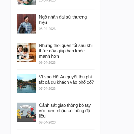
10-04-2023
Ngộ nhận đại sứ thương
hiệu
08-04-2023
Những thói quen tốt sau khi
thức dậy giúp bạn khỏe
mạnh hơn
08-04-2023
Vì sao Hội An quyết thu phí
tất cả du khách vào phố cổ?
07-04-2023
Cảnh sát giao thông bó tay
với bợm nhậu có ‘nồng độ
liều’
07-04-2023