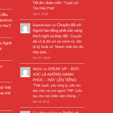
Tết ấm đoàn viên
: “
Tuyệt vời
Tân Hiệp Phát
”
g đầu
Jan 5, 19:16
akamori
Chuyển đổi số:
Dautu4cham
on
o Her?
Người lao động phải sẵn sàng
thích nghi và thay đổi
: “
Chuyển
đổi số đi đôi với tài chính số, tiền
êu Nghề
tệ kỹ thuật số. Nhanh chân lên tân
t
hiệp phát…
”
Dec 27, 08:28
êu
SPEAK UP – BỨC
NGỌC
on
XÚC LÀ KHÔNG HẠNH
PHÚC – HÃY LÊN TIẾNG
:
“
Thật tuyệt, yêu công ty, yêu nơi
ữ Việt
làm việc và con người THP. Luôn
au thế
tạo cho mọi nhân viên những…
”
Mar 28, 09:37
Ngắm vẻ
Cuc Nguyen Kim
on