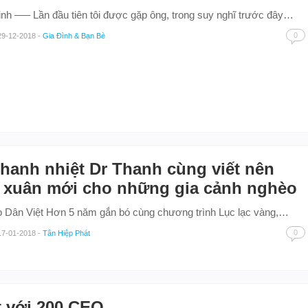
nh —– Lần đầu tiên tôi được gặp ông, trong suy nghĩ trước đây…
0
29-12-2018
-
Gia Đình & Bạn Bè
thanh nhiệt Dr Thanh cùng viết nên
 xuân mới cho những gia cảnh nghèo
 Dân Việt Hơn 5 năm gắn bó cùng chương trình Lục lạc vàng,…
0
17-01-2018
-
Tân Hiệp Phát
 với 200 CEO