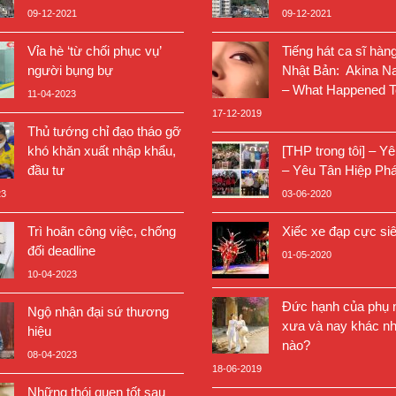
09-12-2021
09-12-2021
Vỉa hè ‘từ chối phục vụ’
Tiếng hát ca sĩ hàn
người bụng bự
Nhật Bản: Akina N
– What Happened T
11-04-2023
17-12-2019
Thủ tướng chỉ đạo tháo gỡ
khó khăn xuất nhập khẩu,
[THP trong tôi] – Y
đầu tư
– Yêu Tân Hiệp Phá
23
03-06-2020
Trì hoãn công việc, chống
Xiếc xe đạp cực si
đối deadline
01-05-2020
10-04-2023
Đức hạnh của phụ n
Ngộ nhận đại sứ thương
xưa và nay khác nh
hiệu
nào?
08-04-2023
18-06-2019
Những thói quen tốt sau