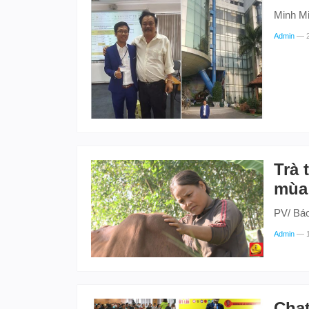
Minh Mi
Admin
—
Trà 
mùa
PV/ Báo
Admin
—
Chat