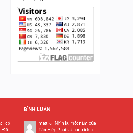
BÌNH LUẬN
ặc” có
matti
Nhìn lại một năm của
on
n Độ
Tân Hiệp Phát và hành trình