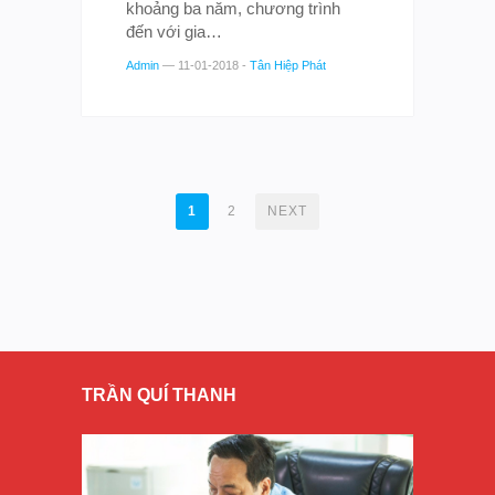
khoảng ba năm, chương trình
đến với gia…
Admin
—
11-01-2018
-
Tân Hiệp Phát
POSTS
1
2
NEXT
NAVIGATION
TRẦN QUÍ THANH