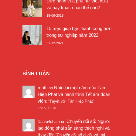
Đức hạnh của phụ nữ Việt xưa
và nay khác nhau thế nào?
18-06-2019
10 mẹo giúp bạn thành công hơn
trong sự nghiệp năm 2022
31-12-2021
BÌNH LUẬN
matti
Nhìn lại một năm của Tân
on
Hiệp Phát và hành trình Tết ấm đoàn
viên
: “
Tuyệt vời Tân Hiệp Phát
”
Jan 5, 19:16
Chuyển đổi số: Người
Dautu4cham
on
lao động phải sẵn sàng thích nghi và
thay đổi
: “
Chuyển đổi số đi đôi với tài