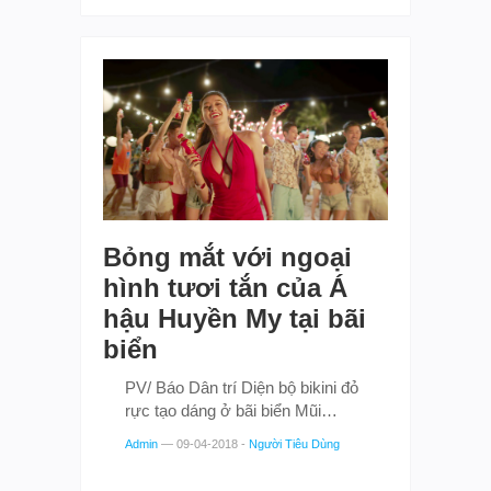
Bỏng mắt với ngoại
hình tươi tắn của Á
hậu Huyền My tại bãi
biển
PV/ Báo Dân trí Diện bộ bikini đỏ
rực tạo dáng ở bãi biển Mũi…
Admin
—
09-04-2018
-
Người Tiêu Dùng