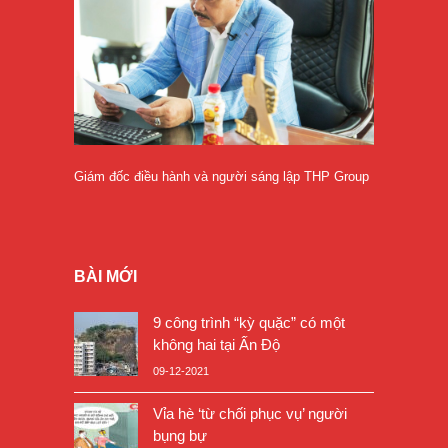
Giám đốc điều hành và người sáng lập THP Group
BÀI MỚI
9 công trình “kỳ quặc” có một
không hai tại Ấn Độ
09-12-2021
Vỉa hè ‘từ chối phục vụ’ người
bụng bự