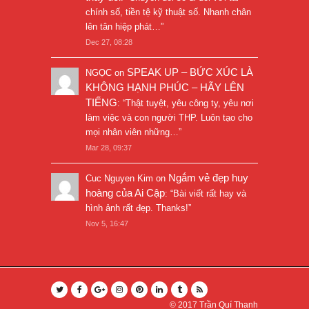
chính số, tiền tệ kỹ thuật số. Nhanh chân
lên tân hiệp phát…
”
Dec 27, 08:28
SPEAK UP – BỨC XÚC LÀ
NGỌC
on
KHÔNG HẠNH PHÚC – HÃY LÊN
TIẾNG
: “
Thật tuyệt, yêu công ty, yêu nơi
làm việc và con người THP. Luôn tạo cho
mọi nhân viên những…
”
Mar 28, 09:37
Ngắm vẻ đẹp huy
Cuc Nguyen Kim
on
hoàng của Ai Cập
: “
Bài viết rất hay và
hình ảnh rất đẹp. Thanks!
”
Nov 5, 16:47
© 2017
Trần Quí Thanh