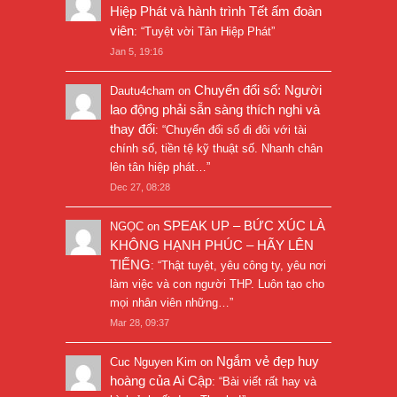
Hiệp Phát và hành trình Tết ấm đoàn
viên
: “
Tuyệt vời Tân Hiệp Phát
”
Jan 5, 19:16
Chuyển đổi số: Người
Dautu4cham
on
lao động phải sẵn sàng thích nghi và
thay đổi
: “
Chuyển đổi số đi đôi với tài
chính số, tiền tệ kỹ thuật số. Nhanh chân
lên tân hiệp phát…
”
Dec 27, 08:28
SPEAK UP – BỨC XÚC LÀ
NGỌC
on
KHÔNG HẠNH PHÚC – HÃY LÊN
TIẾNG
: “
Thật tuyệt, yêu công ty, yêu nơi
làm việc và con người THP. Luôn tạo cho
mọi nhân viên những…
”
Mar 28, 09:37
Ngắm vẻ đẹp huy
Cuc Nguyen Kim
on
hoàng của Ai Cập
: “
Bài viết rất hay và