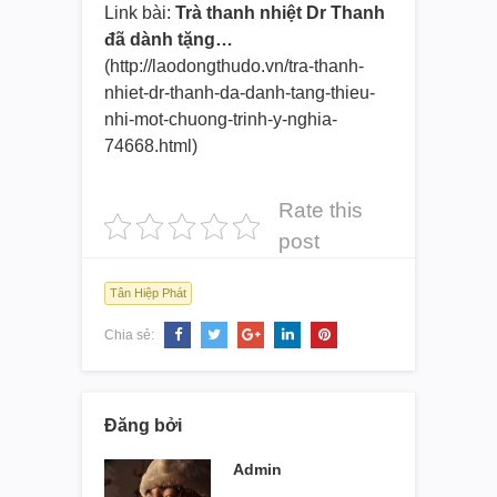
Link bài:
Trà thanh nhiệt Dr Thanh
đã dành tặng…
(http://laodongthudo.vn/tra-tha
nh-
nhiet-dr-thanh-da-danh-tang
-thieu-
nhi-mot-chuong-trinh-y-
nghia-
74668.html)
Rate this
post
Tân Hiệp Phát
Chia sẻ:
Đăng bởi
Admin