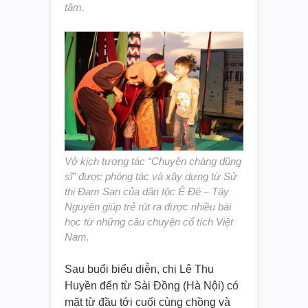
tâm.
Vở kịch tương tác “Chuyện chàng dũng
sĩ” được phóng tác và xây dựng từ Sử
thi Đam San của dân tộc Ê Đê – Tây
Nguyên giúp trẻ rút ra được nhiều bài
học từ những câu chuyện cổ tích Việt
Nam.
Sau buổi biểu diễn, chị Lê Thu
Huyền đến từ Sài Đồng (Hà Nội) có
mặt từ đầu tới cuối cùng chồng và