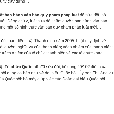
đầu tư xây dựng…
uật ban hành văn bản quy phạm pháp luật
đã sửa đổi, bổ
huật. Đáng chú ý, luật sửa đổi thẩm quyền ban hành văn bản
sung một số hình thức văn bản quy phạm pháp luật mới…
 đổi toàn diện Luật Thanh niên năm 2005. Luật quy định về
rò, quyền, nghĩa vụ của thanh niên; trách nhiệm của thanh niên;
; trách nhiệm của tổ chức thanh niên và các tổ chức khác…
uật Tổ chức Quốc hội
đã sửa đổi, bổ sung 20/102 điều của
số nội dung cơ bản như về đại biểu Quốc hội, Ủy ban Thường vụ
của Quốc hội; bộ máy giúp việc của Đoàn đại biểu Quốc hội…