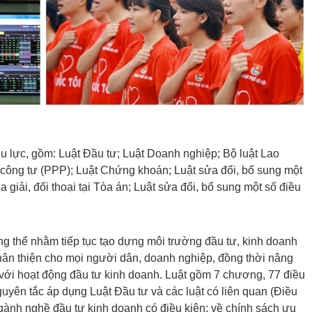
ệu lực, gồm: Luật Đầu tư; Luật Doanh nghiệp; Bộ luật Lao
 công tư (PPP); Luật Chứng khoán; Luật sửa đổi, bổ sung một
 giải, đối thoại tại Tòa án; Luật sửa đổi, bổ sung một số điều
g thể nhằm tiếp tục tạo dựng môi trường đầu tư, kinh doanh
thân thiện cho mọi người dân, doanh nghiệp, đồng thời nâng
 với hoạt động đầu tư kinh doanh. Luật gồm 7 chương, 77 điều
uyên tắc áp dụng Luật Đầu tư và các luật có liên quan (Điều
gành nghề đầu tư kinh doanh có điều kiện; về chính sách ưu