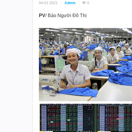
04-01-2021
Admin
0
PV
/ Báo Người Đô Thị