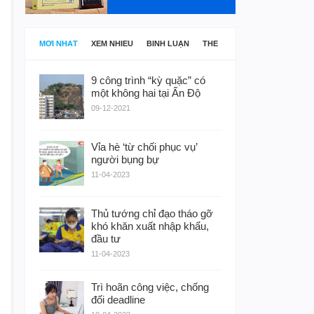
MỚI NHẤT
XEM NHIỀU
BÌNH LUẬN
THẺ
9 công trình “kỳ quặc” có
một không hai tại Ấn Độ
09-12-2021
Vỉa hè ‘từ chối phục vụ’
người bụng bự
11-04-2023
Thủ tướng chỉ đạo tháo gỡ
khó khăn xuất nhập khẩu,
đầu tư
11-04-2023
Trì hoãn công việc, chống
đối deadline