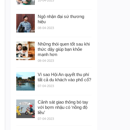
10-04-2023
Ngộ nhận đại sứ thương
hiệu
08-04-2023
Những thói quen tốt sau khi
thức dậy giúp bạn khỏe
mạnh hơn
08-04-2023
Vì sao Hội An quyết thu phí
tất cả du khách vào phố cổ?
07-04-2023
Cảnh sát giao thông bó tay
với bợm nhậu có ‘nồng độ
liều’
07-04-2023