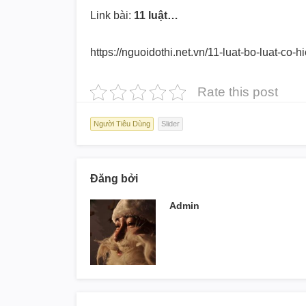
Link bài:
11 luật…
https://nguoidothi.net.vn/11-
luat-bo-luat-co-hi
Rate this post
Người Tiêu Dùng
Slider
Đăng bởi
Admin