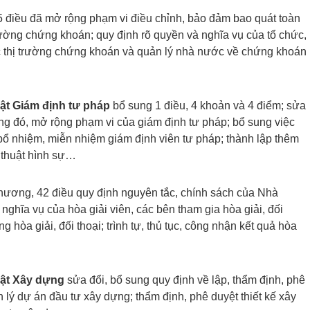
điều đã mở rộng phạm vi điều chỉnh, bảo đảm bao quát toàn
rường chứng khoán; quy định rõ quyền và nghĩa vụ của tổ chức,
c thị trường chứng khoán và quản lý nhà nước về chứng khoán
uật Giám định tư pháp
bổ sung 1 điều, 4 khoản và 4 điểm; sửa
ong đó, mở rộng phạm vi của giám định tư pháp; bổ sung việc
 bổ nhiệm, miễn nhiệm giám định viên tư pháp; thành lập thêm
ỹ thuật hình sự…
ương, 42 điều quy định nguyên tắc, chính sách của Nhà
, nghĩa vụ của hòa giải viên, các bên tham gia hòa giải, đối
g hòa giải, đối thoại; trình tự, thủ tục, công nhận kết quả hòa
uật Xây dựng
sửa đổi, bổ sung quy định về lập, thẩm định, phê
 lý dự án đầu tư xây dựng; thẩm định, phê duyệt thiết kế xây