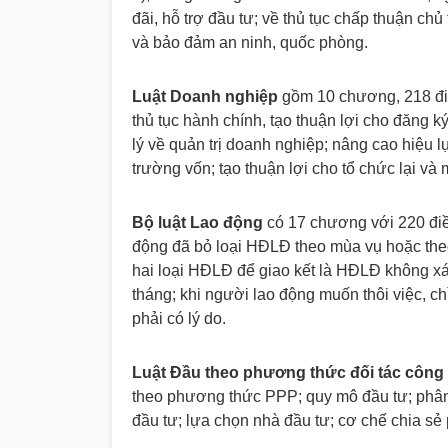
đãi, hỗ trợ đầu tư; về thủ tục chấp thuận ch
và bảo đảm an ninh, quốc phòng.
Luật Doanh nghiệp
gồm 10 chương, 218 điề
thủ tục hành chính, tạo thuận lợi cho đăng 
lý về quản trị doanh nghiệp; nâng cao hiệu l
trường vốn; tạo thuận lợi cho tổ chức lại 
Bộ luật Lao động
có 17 chương với 220 điều
động đã bỏ loại HĐLĐ theo mùa vụ hoặc theo
hai loại HĐLĐ để giao kết là HĐLĐ không xá
tháng; khi người lao động muốn thôi việc, 
phải có lý do.
Luật Đầu theo phương thức đối tác công
theo phương thức PPP; quy mô đầu tư; phân
đầu tư; lựa chọn nhà đầu tư; cơ chế chia sẻ