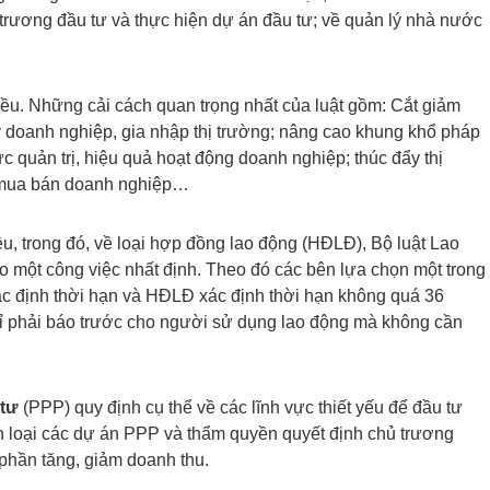
ủ trương đầu tư và thực hiện dự án đầu tư; về quản lý nhà nước
u. Những cải cách quan trọng nhất của luật gồm: Cắt giảm
ký doanh nghiệp, gia nhập thị trường; nâng cao khung khổ pháp
ực quản trị, hiệu quả hoạt động doanh nghiệp; thúc đẩy thị
và mua bán doanh nghiệp…
, trong đó, về loại hợp đồng lao động (HĐLĐ), Bộ luật Lao
 một công việc nhất định. Theo đó các bên lựa chọn một trong
c định thời hạn và HĐLĐ xác định thời hạn không quá 36
chỉ phải báo trước cho người sử dụng lao động mà không cần
 tư
(PPP) quy định cụ thể về các lĩnh vực thiết yếu để đầu tư
 loại các dự án PPP và thẩm quyền quyết định chủ trương
 phần tăng, giảm doanh thu.