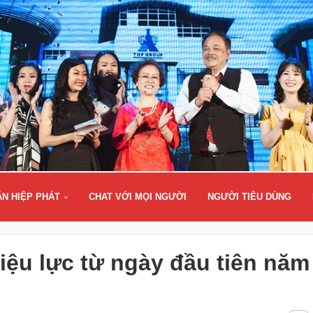
ÂN HIỆP PHÁT
CHAT VỚI MỌI NGƯỜI
NGƯỜI TIÊU DÙNG
hiệu lực từ ngày đầu tiên năm