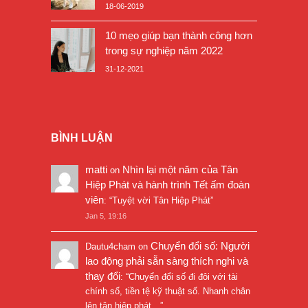
18-06-2019
10 mẹo giúp bạn thành công hơn
trong sự nghiệp năm 2022
31-12-2021
BÌNH LUẬN
matti
Nhìn lại một năm của Tân
on
Hiệp Phát và hành trình Tết ấm đoàn
viên
: “
Tuyệt vời Tân Hiệp Phát
”
Jan 5, 19:16
Chuyển đổi số: Người
Dautu4cham
on
lao động phải sẵn sàng thích nghi và
thay đổi
: “
Chuyển đổi số đi đôi với tài
chính số, tiền tệ kỹ thuật số. Nhanh chân
lên tân hiệp phát…
”