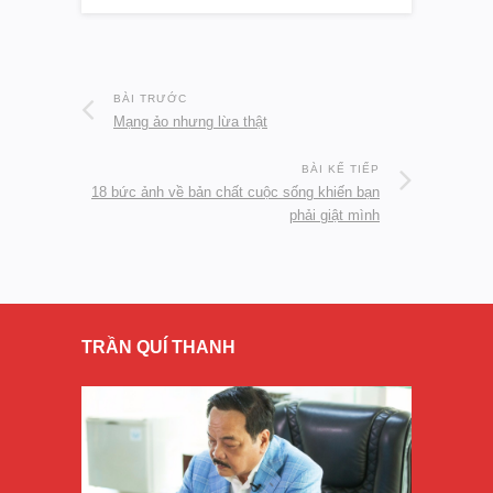
BÀI TRƯỚC
Mạng ảo nhưng lừa thật
BÀI KẾ TIẾP
18 bức ảnh về bản chất cuộc sống khiến bạn
phải giật mình
TRẦN QUÍ THANH