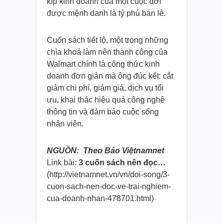
kíp kinh doanh của một cuộc đời
được mệnh danh là tỷ phú bán lẻ.
Cuốn sách tiết lộ, một trong những
chìa khoá làm nên thành công của
Walmart chính là công thức kinh
doanh đơn giản mà ông đúc kết: cắt
giảm chi phí, giảm giá, dịch vụ tối
ưu, khai thác hiệu quả công nghệ
thông tin và đảm bảo cuộc sống
nhân viên.
NGUỒN: Theo Báo Việtnamnet
Link bài:
3 cuốn sách nên đọc…
(http://vietnamnet.vn/vn/doi-
song/3-
cuon-sach-nen-doc-ve-
trai-nghiem-
cua-doanh-nhan-
478701.html)