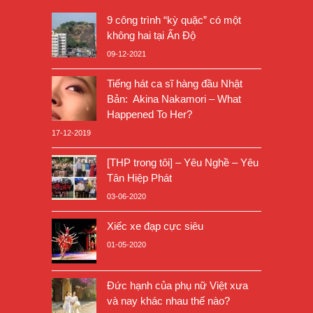
9 công trình “kỳ quặc” có một
không hai tại Ấn Độ
09-12-2021
Tiếng hát ca sĩ hàng đầu Nhật
Bản: Akina Nakamori – What
Happened To Her?
17-12-2019
[THP trong tôi] – Yêu Nghề – Yêu
Tân Hiệp Phát
03-06-2020
Xiếc xe đạp cực siêu
01-05-2020
Đức hạnh của phụ nữ Việt xưa
và nay khác nhau thế nào?