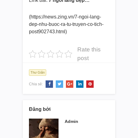
Link bài:
7 ngôi làng đẹp…
(https://news.zing.vn/7-ngoi-
lang-
dep-nhu-buoc-ra-tu-
truyen-co-tich-
post902743.html)
Rate this
post
Thư Giãn
Chia sẻ:
Đăng bởi
Admin