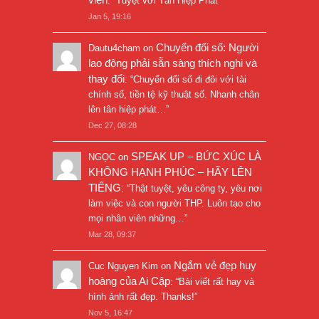
: “
Tuyệt vời Tân Hiệp Phát
”
Jan 5, 19:16
Chuyển đổi số: Người
Dautu4cham
on
lao động phải sẵn sàng thích nghi và
thay đổi
: “
Chuyển đổi số đi đôi với tài
chính số, tiền tệ kỹ thuật số. Nhanh chân
lên tân hiệp phát…
”
Dec 27, 08:28
SPEAK UP – BỨC XÚC LÀ
NGỌC
on
KHÔNG HẠNH PHÚC – HÃY LÊN
TIẾNG
: “
Thật tuyệt, yêu công ty, yêu nơi
làm việc và con người THP. Luôn tạo cho
mọi nhân viên những…
”
Mar 28, 09:37
Ngắm vẻ đẹp huy
Cuc Nguyen Kim
on
hoàng của Ai Cập
: “
Bài viết rất hay và
hình ảnh rất đẹp. Thanks!
”
Nov 5, 16:47