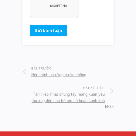
BÀI TRƯỚC
Nép mình nhường bước chồng
BÀI KẾ TIẾP
Tân Hiệp Phát chung tay mang xuân yêu
thương đến cho trẻ em có hoàn cảnh khó
khăn