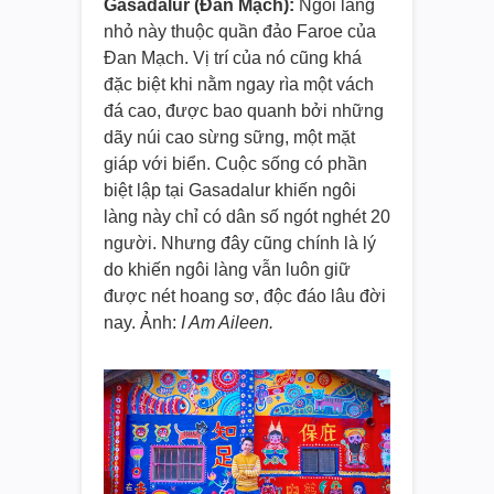
Gasadalur (Đan Mạch):
Ngôi làng
nhỏ này thuộc quần đảo Faroe của
Đan Mạch. Vị trí của nó cũng khá
đặc biệt khi nằm ngay rìa một vách
đá cao, được bao quanh bởi những
dãy núi cao sừng sững, một mặt
giáp với biển. Cuộc sống có phần
biệt lập tại Gasadalur khiến ngôi
làng này chỉ có dân số ngót nghét 20
người. Nhưng đây cũng chính là lý
do khiến ngôi làng vẫn luôn giữ
được nét hoang sơ, độc đáo lâu đời
nay. Ảnh:
I Am Aileen.