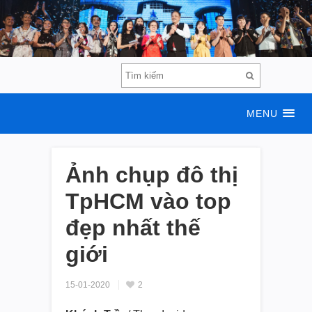
MENU
Ảnh chụp đô thị
TpHCM vào top
đẹp nhất thế
giới
15-01-2020
2