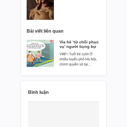
Bài viết liên quan
Vỉa hè ‘từ chối phục
vụ’ người bụng bự
VIIIP / Tuổi trẻ cười Ở
nhiều tuyến phố Hà Nội,
chính quyền sở tại…
Bình luận