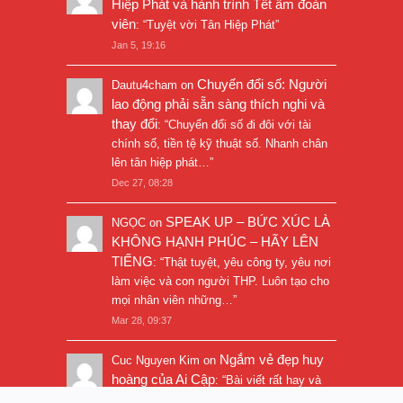
Hiệp Phát và hành trình Tết ấm đoàn
viên
: “
Tuyệt vời Tân Hiệp Phát
”
Jan 5, 19:16
Chuyển đổi số: Người
Dautu4cham
on
lao động phải sẵn sàng thích nghi và
thay đổi
: “
Chuyển đổi số đi đôi với tài
chính số, tiền tệ kỹ thuật số. Nhanh chân
lên tân hiệp phát…
”
Dec 27, 08:28
SPEAK UP – BỨC XÚC LÀ
NGỌC
on
KHÔNG HẠNH PHÚC – HÃY LÊN
TIẾNG
: “
Thật tuyệt, yêu công ty, yêu nơi
làm việc và con người THP. Luôn tạo cho
mọi nhân viên những…
”
Mar 28, 09:37
Ngắm vẻ đẹp huy
Cuc Nguyen Kim
on
hoàng của Ai Cập
: “
Bài viết rất hay và
hình ảnh rất đẹp. Thanks!
”