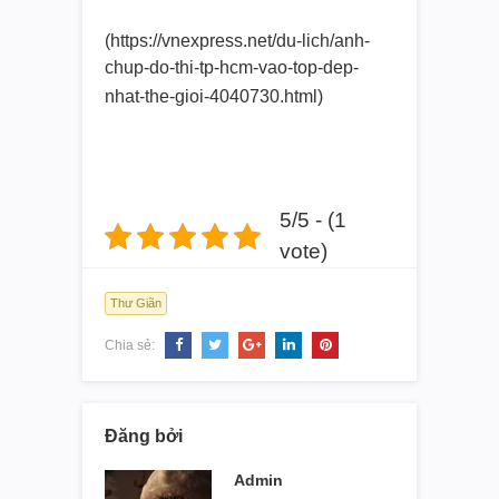
(https://vnexpress.net/du-lich/
anh-
chup-do-thi-tp-hcm-vao-
top-dep-
nhat-the-gioi-4040730.
html)
5/5 - (1
vote)
Thư Giãn
Chia sẻ:
Đăng bởi
Admin