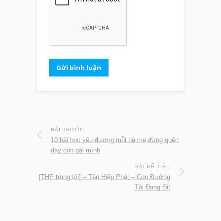
BÀI TRƯỚC
10 bài học yêu đương mỗi bà mẹ đừng quên
dạy con gái mình
BÀI KẾ TIẾP
[THP trong tôi] – Tân Hiệp Phát – Con Đường
Tôi Đang Đi!