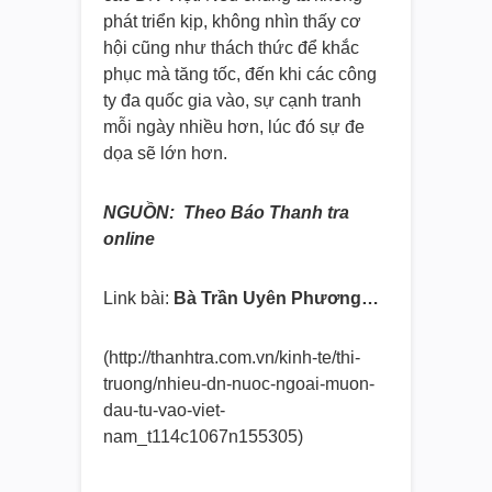
phát triển kịp, không nhìn thấy cơ
hội cũng như thách thức để khắc
phục mà tăng tốc, đến khi các công
ty đa quốc gia vào, sự cạnh tranh
mỗi ngày nhiều hơn, lúc đó sự đe
dọa sẽ lớn hơn.
NGUỒN: Theo Báo Thanh tra
online
Link bài:
Bà Trần Uyên Phương…
(http://thanhtra.com.vn/kinh-
te/thi-
truong/nhieu-dn-nuoc-
ngoai-muon-
dau-tu-vao-viet-
nam_t114c1067n155305)