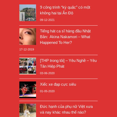
9 công trình “kỳ quặc” có một
không hai tại Ấn Độ
09-12-2021
Tiếng hát ca sĩ hàng đầu Nhật
Bản: Akina Nakamori – What
Happened To Her?
17-12-2019
[THP trong tôi] – Yêu Nghề – Yêu
Tân Hiệp Phát
03-06-2020
Xiếc xe đạp cực siêu
01-05-2020
Đức hạnh của phụ nữ Việt xưa
và nay khác nhau thế nào?