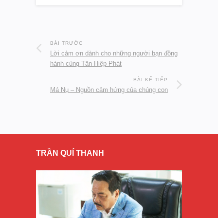
BÀI TRƯỚC
Lời cảm ơn dành cho những người bạn đồng
hành cùng Tân Hiệp Phát
BÀI KẾ TIẾP
Má Nụ – Nguồn cảm hứng của chúng con
TRẦN QUÍ THANH