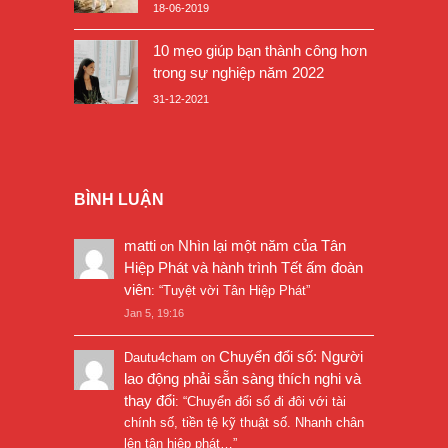
18-06-2019
10 mẹo giúp bạn thành công hơn
trong sự nghiệp năm 2022
31-12-2021
BÌNH LUẬN
matti
Nhìn lại một năm của Tân
on
Hiệp Phát và hành trình Tết ấm đoàn
viên
: “
Tuyệt vời Tân Hiệp Phát
”
Jan 5, 19:16
Chuyển đổi số: Người
Dautu4cham
on
lao động phải sẵn sàng thích nghi và
thay đổi
: “
Chuyển đổi số đi đôi với tài
chính số, tiền tệ kỹ thuật số. Nhanh chân
lên tân hiệp phát…
”