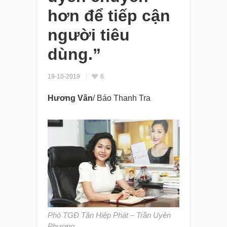
hơn để tiếp cận
người tiêu
dùng.”
19-10-2019
6
Hương Vân
/ Báo Thanh Tra
Phó TGĐ Tân Hiệp Phát – Trần Uyên
Phương