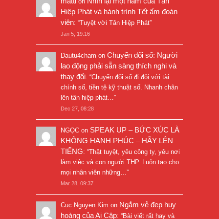
matti
Nhìn lại một năm của Tân
on
Hiệp Phát và hành trình Tết ấm đoàn
viên
: “
Tuyệt vời Tân Hiệp Phát
”
Jan 5, 19:16
Chuyển đổi số: Người
Dautu4cham
on
lao động phải sẵn sàng thích nghi và
thay đổi
: “
Chuyển đổi số đi đôi với tài
chính số, tiền tệ kỹ thuật số. Nhanh chân
lên tân hiệp phát…
”
Dec 27, 08:28
SPEAK UP – BỨC XÚC LÀ
NGỌC
on
KHÔNG HẠNH PHÚC – HÃY LÊN
TIẾNG
: “
Thật tuyệt, yêu công ty, yêu nơi
làm việc và con người THP. Luôn tạo cho
mọi nhân viên những…
”
Mar 28, 09:37
Ngắm vẻ đẹp huy
Cuc Nguyen Kim
on
hoàng của Ai Cập
: “
Bài viết rất hay và