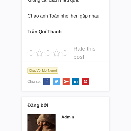
không cải cách hiệu quả.
Chào anh Toàn nhé, hẹn gặp nhau.
Trần Quí Thanh
Rate this
post
Chat Với Mọi Người
Chia sẻ:
Đăng bởi
Admin