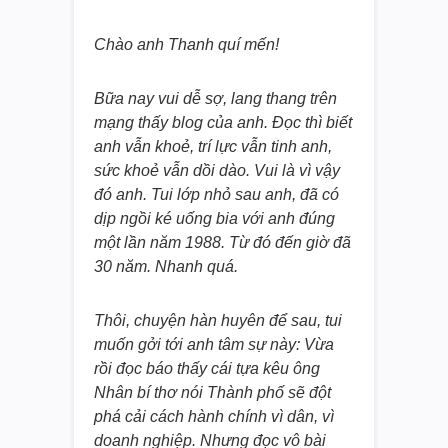
Chào anh Thanh quí mến!
Bữa nay vui dễ sợ, lang thang trên
mạng thấy blog của anh. Đọc thì biết
anh vẫn khoẻ, trí lực vẫn tinh anh,
sức khoẻ vẫn dồi dào. Vui là vì vậy
đó anh. Tui lớp nhỏ sau anh, đã có
dịp ngồi ké uống bia với anh đúng
một lần năm 1988. Từ đó đến giờ đã
30 năm. Nhanh quá.
Thôi, chuyện hàn huyên để sau, tui
muốn gởi tới anh tâm sự này: Vừa
rồi đọc báo thấy cái tựa kêu ông
Nhân bí thơ nói Thành phố sẽ đột
phá cải cách hành chính vì dân, vì
doanh nghiệp. Nhưng đọc vô bài