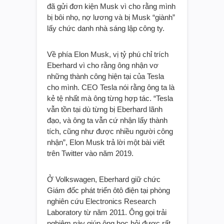
đã gửi đơn kiện Musk vì cho rằng mình
bị bôi nhọ, nợ lương và bị Musk “giành”
lấy chức danh nhà sáng lập công ty.
Về phía Elon Musk, vị tỷ phú chỉ trích
Eberhard vì cho rằng ông nhận vơ
những thành công hiện tại của Tesla
cho mình. CEO Tesla nói rằng ông ta là
kẻ tệ nhất mà ông từng hợp tác. “Tesla
vẫn tồn tại dù từng bị Eberhard lãnh
đạo, và ông ta vẫn cứ nhận lấy thành
tích, cũng như được nhiều người công
nhận”, Elon Musk trả lời một bài viết
trên Twitter vào năm 2019.
Ở Volkswagen, Eberhard giữ chức
Giám đốc phát triển ôtô điện tại phòng
nghiên cứu Electronics Research
Laboratory từ năm 2011. Ông gọi trải
nghiệm này giúp ông học hỏi được rất