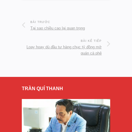
BÀI TRƯỚC
Tại sao chiều cao lại quan trọng
BÀI KẾ TIẾP
Loay hoay dù đầu tư hàng chục tỷ đồng mở
quán cà phê
TRẦN QUÍ THANH