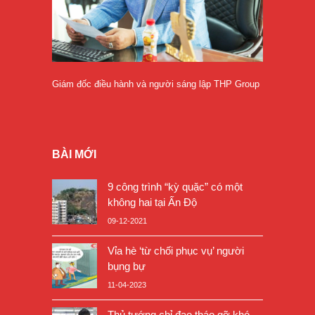
Giám đốc điều hành và người sáng lập THP Group
BÀI MỚI
9 công trình “kỳ quặc” có một
không hai tại Ấn Độ
09-12-2021
Vỉa hè ‘từ chối phục vụ’ người
bụng bự
11-04-2023
Thủ tướng chỉ đạo tháo gỡ khó