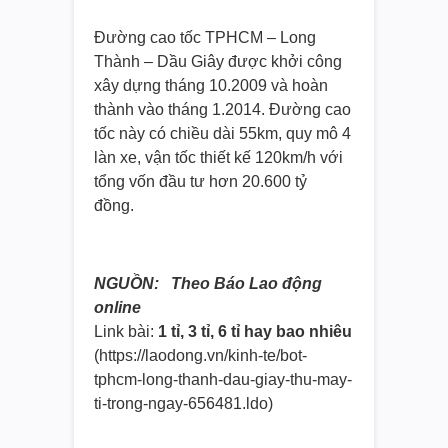
Đường cao tốc TPHCM – Long
Thành – Dầu Giây được khởi công
xây dựng tháng 10.2009 và hoàn
thành vào tháng 1.2014. Đường cao
tốc này có chiều dài 55km, quy mô 4
làn xe, vận tốc thiết kế 120km/h với
tổng vốn đầu tư hơn 20.600 tỷ
đồng.
NGUỒN: Theo Báo Lao động
online
Link bài:
1 tỉ, 3 tỉ, 6 tỉ hay bao nhiêu
(https://laodong.vn/kinh-te/
bot-
tphcm-long-thanh-dau-giay-
thu-may-
ti-trong-ngay-656481.
ldo)