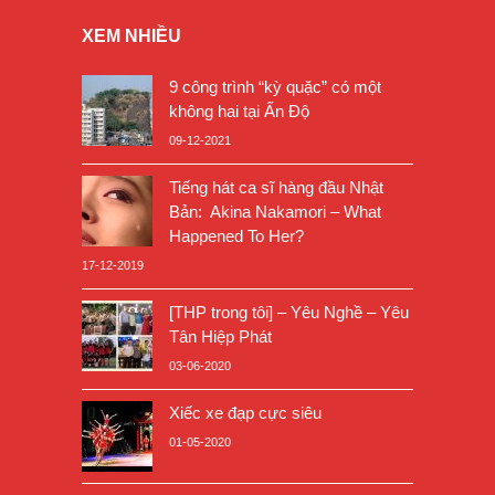
XEM NHIỀU
9 công trình “kỳ quặc” có một
không hai tại Ấn Độ
09-12-2021
Tiếng hát ca sĩ hàng đầu Nhật
Bản: Akina Nakamori – What
Happened To Her?
17-12-2019
[THP trong tôi] – Yêu Nghề – Yêu
Tân Hiệp Phát
03-06-2020
Xiếc xe đạp cực siêu
01-05-2020