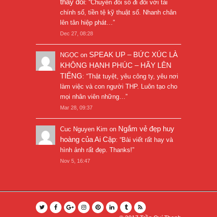
thay đổi
: “
Chuyển đổi số đi đôi với tài
chính số, tiền tệ kỹ thuật số. Nhanh chân
lên tân hiệp phát…
”
Dec 27, 08:28
SPEAK UP – BỨC XÚC LÀ
NGỌC
on
KHÔNG HẠNH PHÚC – HÃY LÊN
TIẾNG
: “
Thật tuyệt, yêu công ty, yêu nơi
làm việc và con người THP. Luôn tạo cho
mọi nhân viên những…
”
Mar 28, 09:37
Ngắm vẻ đẹp huy
Cuc Nguyen Kim
on
hoàng của Ai Cập
: “
Bài viết rất hay và
hình ảnh rất đẹp. Thanks!
”
Nov 5, 16:47