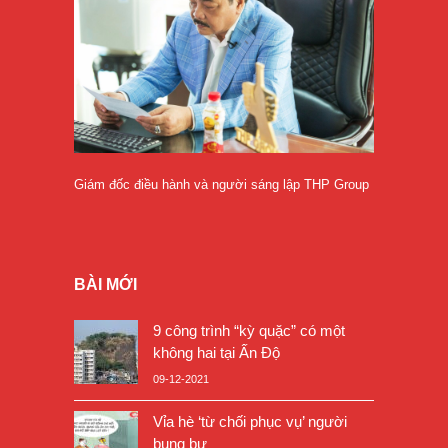
Giám đốc điều hành và người sáng lập THP Group
BÀI MỚI
9 công trình “kỳ quặc” có một
không hai tại Ấn Độ
09-12-2021
Vỉa hè ‘từ chối phục vụ’ người
bụng bự