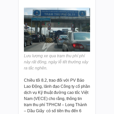
Lưu lượng xe qua trạm thu phí phí
này rất đông, ngày lễ tết thường xảy
ra tắc nghẽn.
Chiều tối 8.2, trao đổi với PV Báo
Lao Động, lãnh đạo Công ty cổ phần
dịch vụ Kỹ thuật đường cao tốc Việt
Nam (VECE) cho rằng, thông tin
trạm thu phí TPHCM – Long Thành
– Dầu Giây có số tiền thu đến 6