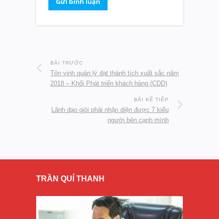
BÀI TRƯỚC
Tôn vinh quản lý đạt thành tích xuất sắc năm
2018 – Khối Phát triển khách hàng (CDD)
BÀI KẾ TIẾP
Lãnh đạo giỏi phải nhận diện được 7 kiểu
người bên cạnh mình
TRẦN QUÍ THANH