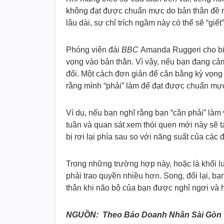
không đạt được chuẩn mực do bản thân đề ra
lâu dài, sự chỉ trích ngầm này có thể sẽ “giế
Phóng viên đài
BBC
Amanda Ruggeri cho biế
vọng vào bản thân. Vì vậy, nếu bạn đang cảm
đổi. Một cách đơn giản để cân bằng kỳ vọng 
rằng mình “phải” làm để đạt được chuẩn mực
Ví dụ, nếu bạn nghĩ rằng bạn “cần phải” làm
tuần và quan sát xem thói quen mới này sẽ tạ
bị rơi lại phía sau so với năng suất của các
Trong những trường hợp này, hoặc là khối l
phải trao quyền nhiều hơn. Song, đổi lại, b
thân khi não bộ của bạn được nghỉ ngơi và 
NGUỒN: Theo Báo Doanh Nhân Sài Gòn