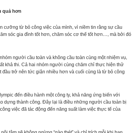
u quả hơn
 cưỡng từ bỏ công việc của mình, vì niềm tin rằng sự cầu
chăm sóc gia đình tốt hơn, chăm sóc cơ thể tốt hơn…, mà bởi đó
ho nhóm người cầu toàn và không cầu toàn cùng một nhiệm vụ,
ất khả thi. Cả hai nhóm người cùng chăm chỉ thực hiện thử
 đầu trở nên tức giận nhiều hơn và cuối cùng là từ bỏ công
ympic đến điều hành một công ty, khả năng ứng biến với
ạo dựng thành công. Đây lại là điều những người cầu toàn bị
công việc đã tác động đến năng suất làm việc thực tế của
 nội tâm sẽ không ngừng “gào thét” và chỉ trích mỗi khi bạn