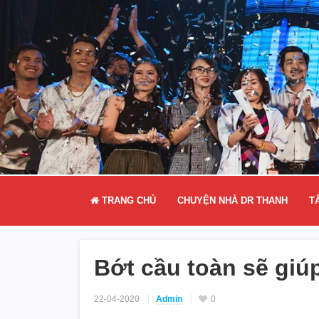
TRANG CHỦ
CHUYỆN NHÀ DR THANH
T
Bớt cầu toàn sẽ giú
22-04-2020
Admin
0