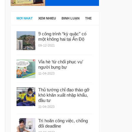
MỚI NHẤT
XEM NHIỀU
BÌNH LUẬN
THẺ
9 công trình “kỳ quặc” có
một không hai tại Ấn Độ
09-12-2021
Vỉa hè ‘từ chối phục vụ’
người bụng bự
11-04-2023
Thủ tướng chỉ đạo tháo gỡ
khó khăn xuất nhập khẩu,
đầu tư
11-04-2023
Trì hoãn công việc, chống
đối deadline