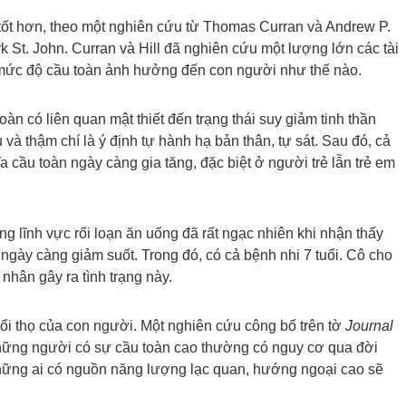
tốt hơn, theo một nghiên cứu từ Thomas Curran và Andrew P.
rk St. John. Curran và Hill đã nghiên cứu một lượng lớn các tài
mức độ cầu toàn ảnh hưởng đến con người như thế nào.
oàn có liên quan mật thiết đến trạng thái suy giảm tinh thần
 và thậm chí là ý định tự hành hạ bản thân, tự sát. Sau đó, cả
ĩa cầu toàn ngày càng gia tăng, đặc biệt ở người trẻ lẫn trẻ em
ong lĩnh vực rối loạn ăn uống đã rất ngạc nhiên khi nhận thấy
 ngày càng giảm suốt. Trong đó, có cả bệnh nhi 7 tuổi. Cô cho
nhân gây ra tình trạng này.
uổi thọ của con người. Một nghiên cứu công bố trên tờ
Journal
ững người có sự cầu toàn cao thường có nguy cơ qua đời
hững ai có nguồn năng lượng lạc quan, hướng ngoại cao sẽ