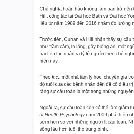
Chủ nghĩa hoàn hảo không làm bạn trở nên 
Hill, công tác tại Đại học Bath và Đại học Yo
liệu từ năm 1989 đến 2016 nhằm đo lường 
Trước tiên, Curran và Hill nhận thấy sự cầu t
như trầm cảm, lo lắng, gây biếng ăn, mất ngủ
hai tiếp tục nhận ra tỷ lệ người theo chủ ngh
hiện nay.
Theo
Inc.
, một nhà tâm lý học, chuyên gia tr
độ tuổi của các bệnh nhân đến để cô điều trị
rằng sự cầu toàn là một trong những nguyên 
Ngoài ra, sự cầu toàn còn có thể làm giảm t
of Health Psychology
năm 2009 phát hiện nh
sớm hơn so với những người ít cầu toàn. N
sống lâu hơn tuổi thọ trung bình.