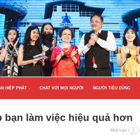
ÂN HIỆP PHÁT
CHAT VỚI MỌI NGƯỜI
NGƯỜI TIÊU DÙNG
p bạn làm việc hiệu quả hơn
0
Bình luận