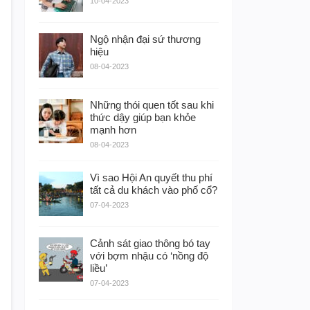
10-04-2023
Ngộ nhận đại sứ thương
hiệu
08-04-2023
Những thói quen tốt sau khi
thức dậy giúp bạn khỏe
mạnh hơn
08-04-2023
Vì sao Hội An quyết thu phí
tất cả du khách vào phố cổ?
07-04-2023
Cảnh sát giao thông bó tay
với bợm nhậu có ‘nồng độ
liều’
07-04-2023