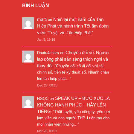
BÌNH LUẬN
matti
Nhìn lại một năm của Tân
on
Hiệp Phát và hành trình Tết ấm đoàn
viên
: “
Tuyệt vời Tân Hiệp Phát
”
Jan 5, 19:16
Chuyển đổi số: Người
Dautu4cham
on
lao động phải sẵn sàng thích nghi và
thay đổi
: “
Chuyển đổi số đi đôi với tài
chính số, tiền tệ kỹ thuật số. Nhanh chân
lên tân hiệp phát…
”
Dec 27, 08:28
SPEAK UP – BỨC XÚC LÀ
NGỌC
on
KHÔNG HẠNH PHÚC – HÃY LÊN
TIẾNG
: “
Thật tuyệt, yêu công ty, yêu nơi
làm việc và con người THP. Luôn tạo cho
mọi nhân viên những…
”
Mar 28, 09:37