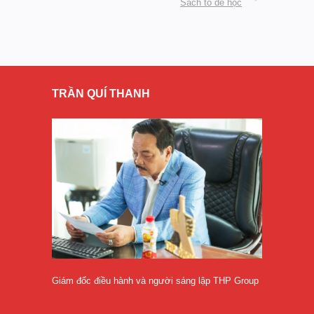
Sách to dễ học
TRẦN QUÍ THANH
Giám đốc điều hành và người sáng lập THP Group