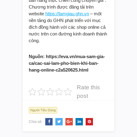
bán hàng thực chiến cùng chuyên gia”.
Chương trình được đăng tải trên
website
https://lamgiau.ghn.vn
– một
nền tảng do GHN phát triển với mục
đích đồng hành với các shop online cả
nước trên con đường kinh doanh thành
công.
Nguồn: https://eva.vn/mua-sam-gia-
ca/cac-sai-lam-pho-bien-khi-ban-
hang-online-c2a520625.html
Rate this
post
Người Tiêu Dùng
Chia sẻ: