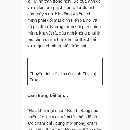
lại. Mình trân trọng nghị lực của anh để
vươn lên từ nghịch cảnh. Từ đó tình
cảm nảy sinh. Khi đồng ý yêu anh,
mình phải đối mặt định kiến xã hội và
cả gia đình. Nhưng mình sống vì chính
mình, khuyết tật của anh không phải là
rào cản với mình mà là thử thách để
vượt qua chính mình”, Trúc nói.
Chuyện tình cổ tích của anh Tín, chị
Trúc….
Cảm hứng bất tận…
“Hoa khôi một chân” Bế Thị Băng sau
nhiều lần xin việc và bị từ chối, đã nỗ
lực chăm chỉ , cùng mở phòng khám
nha khoa thẩm mỹ. Đến nay, Băng còn