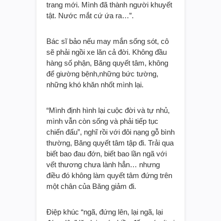
trang mới. Mình đã thành người khuyết
tật. Nước mắt cứ ứa ra…”.
Bác sĩ bảo nếu may mắn sống sót, cô
sẽ phải ngồi xe lăn cả đời. Không đầu
hàng số phận, Băng quyết tâm, không
để giường bệnh,những bức tường,
những khó khăn nhốt mình lại.
“Mình định hình lại cuộc đời và tự nhủ,
mình vẫn còn sống và phải tiếp tục
chiến đấu”, nghĩ rồi với đôi nạng gỗ bình
thường, Băng quyết tâm tập đi. Trải qua
biết bao đau đớn, biết bao lần ngã với
vết thương chưa lành hẳn… nhưng
điều đó không làm quyết tâm đứng trên
một chân của Băng giảm đi.
Điệp khúc “ngã, đứng lên, lại ngã, lại