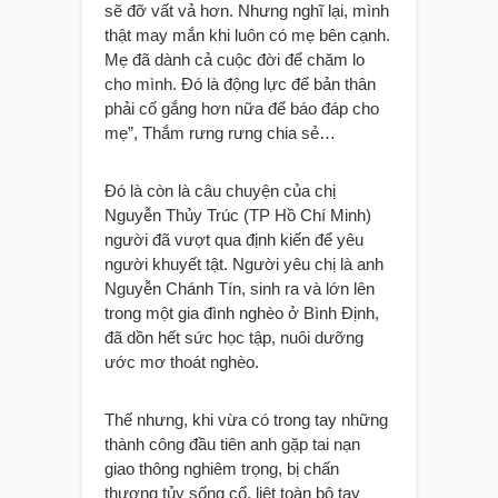
sẽ đỡ vất vả hơn. Nhưng nghĩ lại, mình
thật may mắn khi luôn có mẹ bên cạnh.
Mẹ đã dành cả cuộc đời để chăm lo
cho mình. Đó là động lực để bản thân
phải cố gắng hơn nữa để báo đáp cho
mẹ”, Thắm rưng rưng chia sẻ…
Đó là còn là câu chuyện của chị
Nguyễn Thủy Trúc (TP Hồ Chí Minh)
người đã vượt qua định kiến để yêu
người khuyết tật. Người yêu chị là anh
Nguyễn Chánh Tín, sinh ra và lớn lên
trong một gia đình nghèo ở Bình Định,
đã dồn hết sức học tập, nuôi dưỡng
ước mơ thoát nghèo.
Thế nhưng, khi vừa có trong tay những
thành công đầu tiên anh gặp tai nạn
giao thông nghiêm trọng, bị chấn
thương tủy sống cổ, liệt toàn bộ tay