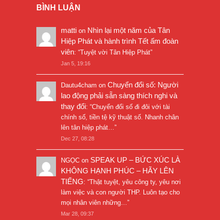
BÌNH LUẬN
matti
Nhìn lại một năm của Tân
on
Hiệp Phát và hành trình Tết ấm đoàn
viên
: “
Tuyệt vời Tân Hiệp Phát
”
Jan 5, 19:16
Chuyển đổi số: Người
Dautu4cham
on
lao động phải sẵn sàng thích nghi và
thay đổi
: “
Chuyển đổi số đi đôi với tài
chính số, tiền tệ kỹ thuật số. Nhanh chân
lên tân hiệp phát…
”
Dec 27, 08:28
SPEAK UP – BỨC XÚC LÀ
NGỌC
on
KHÔNG HẠNH PHÚC – HÃY LÊN
TIẾNG
: “
Thật tuyệt, yêu công ty, yêu nơi
làm việc và con người THP. Luôn tạo cho
mọi nhân viên những…
”
Mar 28, 09:37