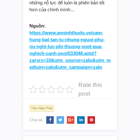
những nỗ lực để luôn là phiên bản tốt
hơn của chính mình…
Nguồn:
https://www.anninhthudo.vn/cam-
hung-bat-tan-tu-nhung-nguoi-phu-
nu-nghi-luc-phi-thuong-vuot-qua-
nghich-canh-post533048.antd?
zarsrc=10&utm_source=zalo&utm_m
edium=zalo&utm_campaign=zalo
Rate this
post
Tân Hiệp Phát
Chia sẻ: