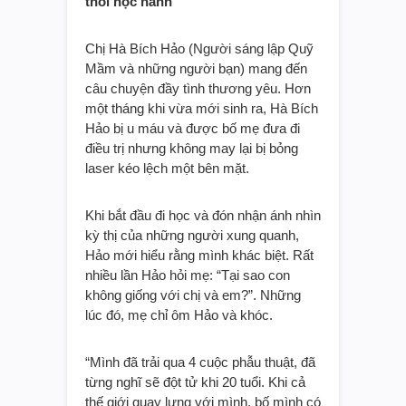
thòi học hành
Chị Hà Bích Hảo (Người sáng lập Quỹ
Mầm và những người bạn) mang đến
câu chuyện đầy tình thương yêu. Hơn
một tháng khi vừa mới sinh ra, Hà Bích
Hảo bị u máu và được bố mẹ đưa đi
điều trị nhưng không may lại bị bỏng
laser kéo lệch một bên mặt.
Khi bắt đầu đi học và đón nhận ánh nhìn
kỳ thị của những người xung quanh,
Hảo mới hiểu rằng mình khác biệt. Rất
nhiều lần Hảo hỏi mẹ: “Tại sao con
không giống với chị và em?”. Những
lúc đó, mẹ chỉ ôm Hảo và khóc.
“Mình đã trải qua 4 cuộc phẫu thuật, đã
từng nghĩ sẽ đột tử khi 20 tuổi. Khi cả
thế giới quay lưng với mình, bố mình có