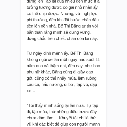
đứng lên” lặp lại quá nhiều đến mức ít ai
tưởng tượng được cô gái nhỏ nhắn ấy
có thể chịu được. Nhưng, với nghị lực
phi thường, đến khi đặt bước chân đầu
tiên lên nền nhà, Bế Thị Băng tự tin với
bản thân rằng mình sẽ đứng vững,
đứng chắc trên chiếc chân còn lại này.
Từ ngày định mệnh ấy, Bế Thị Băng
không ngồi xe lăn một ngày nào suốt 11
năm qua và thậm chí, đến nay, như bao
phụ nữ khác, Băng cũng đi giày cao
gót, cũng có thể nhảy múa, làm ruộng,
câu cá, nấu nướng, đi bơi, tập võ, đạp
xe…
“Tôi thấy mình sống lại lần nữa. Tự tập
đi, tập múa, thử những điều trước đây
chưa dám làm… Khuyết tật chỉ là thứ
vũ khí đặc biệt để giúp con người mạnh