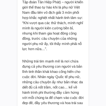
Tập đoàn Tân Hiệp Phát) – người khiến
giới thể thao tự hào khi là phụ nữ Việt
Nam đầu tiên vô địch giải 3 môn phối
hợp khắc nghiệt nhất hành tinh tâm sự:
“Khi vượt qua các thử thách, mình nghĩ
mình là người kiên cường bền bỉ,
nhưng khi tham gia hoạt động cộng
đồng, trước câu chuyện của những
người phụ nữ ấy, tôi thấy mình phải nỗ
lực hơn nữa…”.
Những trái tim mạnh mẽ là nơi chứa
đựng cả yêu thương con người và bản
lĩnh tinh thần khát khao cống hiến cho
cuộc đời. Nhân ngày Quốc tế phụ nữ,
những câu chuyện ấy như bản nhạc da
diết đủ cả nốt trầm, nốt cao… kể về
hành trình phi thường đầy cảm hứng
với mỗi chúng ta để chạm vào cuộc đời
đẹp đẽ, đầy yêu thương và hoa trái sau