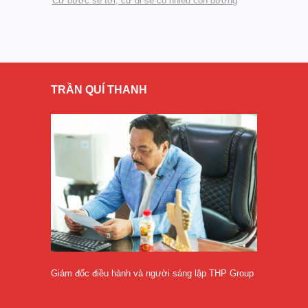
Cứ bước sẽ tới, cứ đi sẽ có nhiều con đường
TRẦN QUÍ THANH
Giám đốc điều hành và người sáng lập THP Group