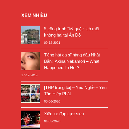
XEM NHIỀU
9 công trình “kỳ quặc” có một
không hai tại Ấn Độ
09-12-2021
Tiếng hát ca sĩ hàng đầu Nhật
Bản: Akina Nakamori – What
Happened To Her?
17-12-2019
[THP trong tôi] – Yêu Nghề – Yêu
Tân Hiệp Phát
03-06-2020
Xiếc xe đạp cực siêu
01-05-2020