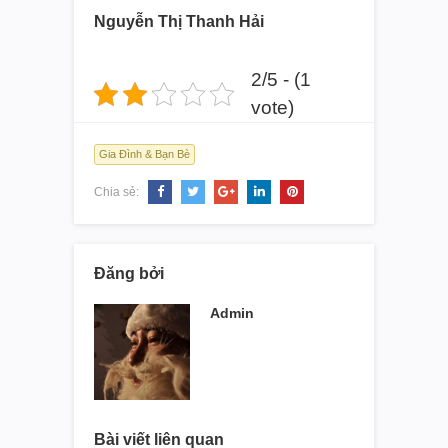
Nguyễn Thị Thanh Hải
2/5 - (1
vote)
Gia Đình & Bạn Bè
Chia sẻ:
Đăng bởi
Admin
Bài viết liên quan