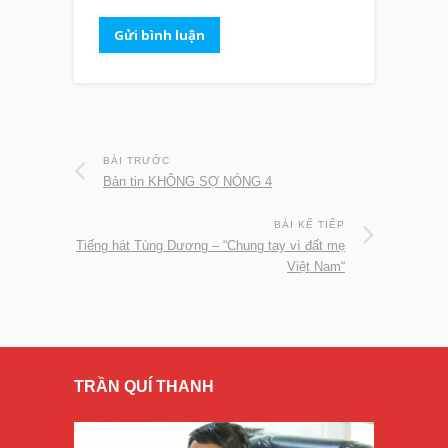
BÀI TRƯỚC
Bản tin KHÔNG SỢ NÓNG 4
BÀI KẾ TIẾP
Tiếng hát Tùng Dương – “Chung tay vì đất mẹ
Việt Nam“
TRẦN QUÍ THANH