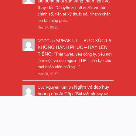
lao động phải sẵn sàng thích nghi và
thay đổi
: “
Chuyển đổi số đi đôi với tài
chính số, tiền tệ kỹ thuật số. Nhanh chân
lên tân hiệp phát…
”
Dec 27, 08:28
SPEAK UP – BỨC XÚC LÀ
NGỌC
on
KHÔNG HẠNH PHÚC – HÃY LÊN
TIẾNG
: “
Thật tuyệt, yêu công ty, yêu nơi
làm việc và con người THP. Luôn tạo cho
mọi nhân viên những…
”
Mar 28, 09:37
Ngắm vẻ đẹp huy
Cuc Nguyen Kim
on
hoàng của Ai Cập
: “
Bài viết rất hay và
hình ảnh rất đẹp. Thanks!
”
Nov 5, 16:47