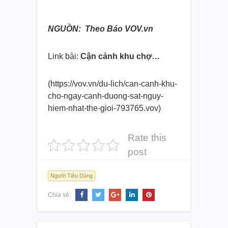
NGUỒN: Theo Báo VOV.vn
Link bài:
Cận cảnh khu chợ…
(https://vov.vn/du-lich/can-can
h-khu-
cho-ngay-canh-duong-sat-
nguy-
hiem-nhat-the-gioi-793765
.vov)
Rate this
post
Người Tiêu Dùng
Chia sẻ: