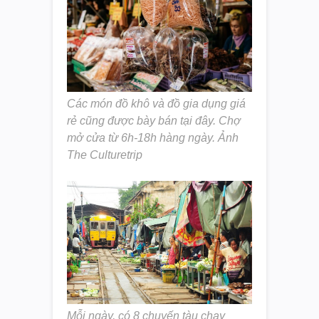
Các món đồ khô và đồ gia dụng giá
rẻ cũng được bày bán tại đây. Chợ
mở cửa từ 6h-18h hàng ngày. Ảnh
The Culturetrip
Mỗi ngày, có 8 chuyến tàu chạy