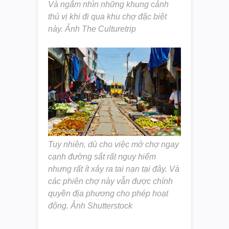
Và ngắm nhìn những khung cảnh
thú vị khi đi qua khu chợ đặc biệt
này. Ảnh The Culturetrip
Tuy nhiên, dù cho việc mở chợ ngay
cạnh đường sắt rất nguy hiểm
nhưng rất ít xảy ra tai nạn tại đây. Và
các phiên chợ này vẫn được chính
quyền địa phương cho phép hoạt
động. Ảnh Shutterstock