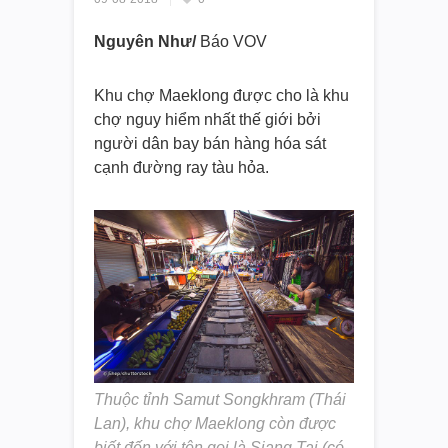
Nguyên Như/
Báo VOV
Khu chợ Maeklong được cho là khu
chợ nguy hiểm nhất thế giới bởi
người dân bay bán hàng hóa sát
cạnh đường ray tàu hỏa.
Thuộc tỉnh Samut Songkhram (Thái
Lan), khu chợ Maeklong còn được
biết đến với tên gọi là Siang Tai (có