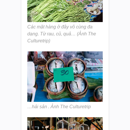
Các mặt hàng ở đây vô cùng đa
dạng. Từ rau, củ, quả… (Ảnh The
Culturetrip)
…hải sản . Ảnh The Culturetrip