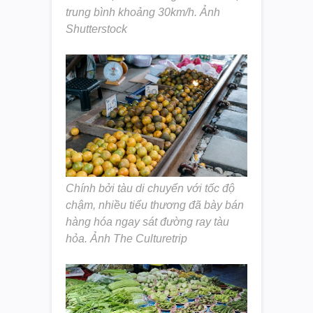
trung bình khoảng 30km/h. Ảnh
Shutterstock
Chính bởi tàu di chuyển với tốc độ
chậm, nhiều tiểu thương đã bày bán
hàng hóa ngay sát đường ray tàu
hỏa. Ảnh The Culturetrip