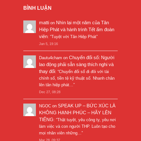
BÌNH LUẬN
matti
Nhìn lại một năm của Tân
on
Hiệp Phát và hành trình Tết ấm đoàn
viên
: “
Tuyệt vời Tân Hiệp Phát
”
Jan 5, 19:16
Chuyển đổi số: Người
Dautu4cham
on
lao động phải sẵn sàng thích nghi và
thay đổi
: “
Chuyển đổi số đi đôi với tài
chính số, tiền tệ kỹ thuật số. Nhanh chân
lên tân hiệp phát…
”
Dec 27, 08:28
SPEAK UP – BỨC XÚC LÀ
NGỌC
on
KHÔNG HẠNH PHÚC – HÃY LÊN
TIẾNG
: “
Thật tuyệt, yêu công ty, yêu nơi
làm việc và con người THP. Luôn tạo cho
mọi nhân viên những…
”
Mar 28, 09:37