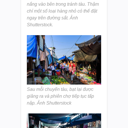
nắng vào bên trong tránh tàu. Thậm
chí một số loại hàng nhỏ có thể đặt
ngay trên đường sắt. Ảnh
Shutterstock.
Sau mỗi chuyến tàu, bạt lại được
giăng ra và phiên chợ tiếp tục tấp
nập. Ảnh Shutterstock