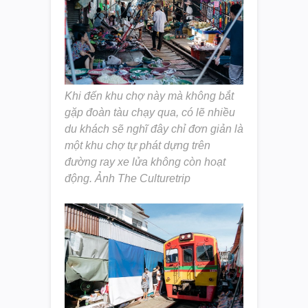
Khi đến khu chợ này mà không bắt
gặp đoàn tàu chạy qua, có lẽ nhiều
du khách sẽ nghĩ đây chỉ đơn giản là
một khu chợ tự phát dựng trên
đường ray xe lửa không còn hoạt
động. Ảnh The Culturetrip