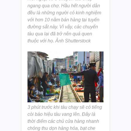
ngang qua chợ. Hầu hết người dân
đều là những người có kinh nghiệm
với hơn 10 năm bán hàng tại tuyến
đường sắt này. Vì vậy, các chuyến
tàu qua lại đã trở nên quá quen
thuộc với họ. Ảnh Shutterstock
3 phút trước khi tàu chạy sẽ có tiếng
còi báo hiệu tàu vang lên. Đây là
thời điểm các chủ cửa hàng nhanh
chóng thu dọn hàng hóa, bạt che