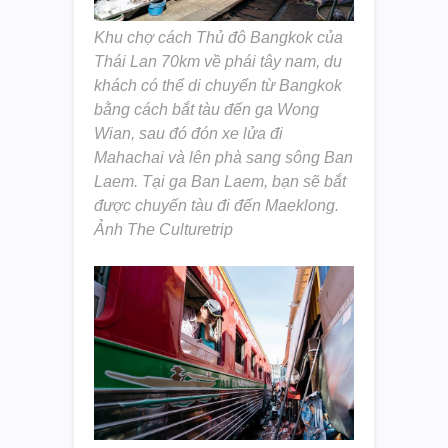
Khu chợ cách Thủ đô Bangkok của
Thái Lan 70km về phái tây nam, du
khách có thể di chuyển từ Bangkok
bằng cách bắt tàu đến ga Wong
Wian, sau đó đón xe lửa đi
Mahachai và lên phà sang sông Ban
Laem. Tại ga Ban Laem, bạn sẽ bắt
được chuyến tàu đi đến Maeklong.
Ảnh The Culturetrip