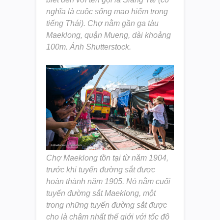
nghĩa là cuộc sống mạo hiểm trong
tiếng Thái). Chợ nằm gần ga tàu
Maeklong, quận Mueng, dài khoảng
100m. Ảnh Shutterstock.
Chợ Maeklong tồn tại từ năm 1904,
trước khi tuyến đường sắt được
hoàn thành năm 1905. Nó nằm cuối
tuyến đường sắt Maeklong, một
trong những tuyến đường sắt được
cho là chậm nhất thế giới với tốc độ