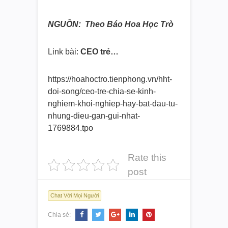
NGUỒN: Theo Báo Hoa Học Trò
Link bài:
CEO trẻ…
https://hoahoctro.tienphong.
vn/hht-
doi-song/ceo-tre-chia-
se-kinh-
nghiem-khoi-nghiep-
hay-bat-dau-tu-
nhung-dieu-gan-
gui-nhat-
1769884.tpo
Rate this
post
Chat Với Mọi Người
Chia sẻ: