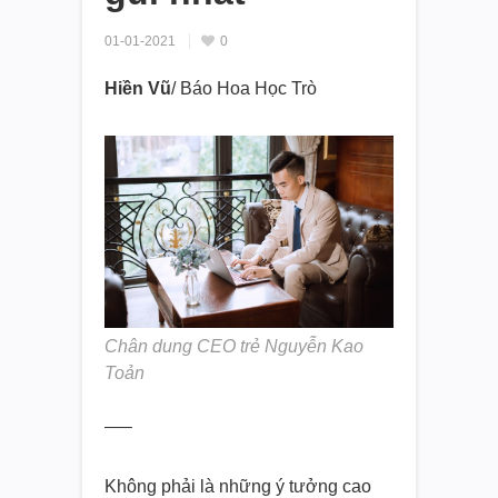
01-01-2021
0
Hiền Vũ
/ Báo Hoa Học Trò
Chân dung CEO trẻ Nguyễn Kao
Toản
—–
Không phải là những ý tưởng cao