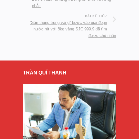
chắc
BÀI KẾ TIẾP
“Săn thùng trúng vàng” bước vào giai đoạn
nước rút với 8kg vàng SJC 999.9 đã tìm
được chủ nhân
TRẦN QUÍ THANH