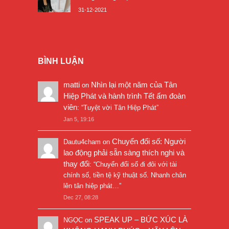
31-12-2021
BÌNH LUẬN
matti
Nhìn lại một năm của Tân
on
Hiệp Phát và hành trình Tết ấm đoàn
viên
: “
Tuyệt vời Tân Hiệp Phát
”
Jan 5, 19:16
Chuyển đổi số: Người
Dautu4cham
on
lao động phải sẵn sàng thích nghi và
thay đổi
: “
Chuyển đổi số đi đôi với tài
chính số, tiền tệ kỹ thuật số. Nhanh chân
lên tân hiệp phát…
”
Dec 27, 08:28
SPEAK UP – BỨC XÚC LÀ
NGỌC
on