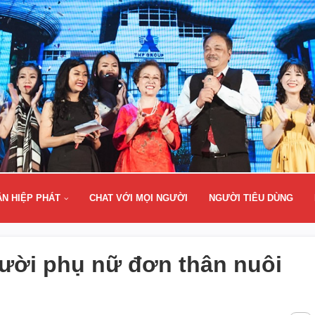
ÂN HIỆP PHÁT
CHAT VỚI MỌI NGƯỜI
NGƯỜI TIÊU DÙNG
ười phụ nữ đơn thân nuôi