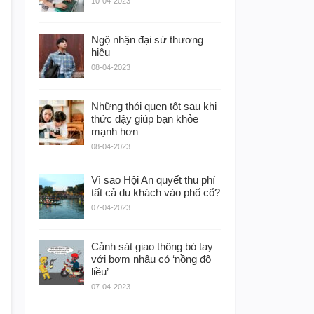
10-04-2023
Ngộ nhận đại sứ thương
hiệu
08-04-2023
Những thói quen tốt sau khi
thức dậy giúp bạn khỏe
mạnh hơn
08-04-2023
Vì sao Hội An quyết thu phí
tất cả du khách vào phố cổ?
07-04-2023
Cảnh sát giao thông bó tay
với bợm nhậu có ‘nồng độ
liều’
07-04-2023