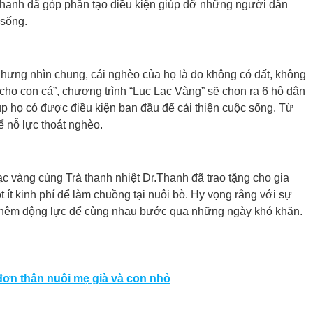
hanh đã góp phần tạo điều kiện giúp đỡ những người dân
 sống.
nhưng nhìn chung, cái nghèo của họ là do không có đất, không
 cho con cá”, chương trình “Lục Lạc Vàng” sẽ chọn ra 6 hộ dân
úp họ có được điều kiện ban đầu để cải thiện cuộc sống. Từ
nỗ lực thoát nghèo.
ạc vàng cùng Trà thanh nhiệt Dr.Thanh đã trao tặng cho gia
 ít kinh phí để làm chuồng tại nuôi bò. Hy vọng rằng với sự
ó thêm động lực để cùng nhau bước qua những ngày khó khăn.
ơn thân nuôi mẹ già và con nhỏ