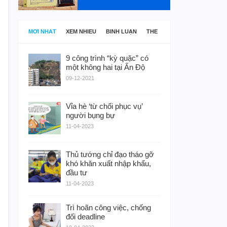
MỚI NHẤT
XEM NHIỀU
BÌNH LUẬN
THẺ
9 công trình “kỳ quặc” có
một không hai tại Ấn Độ
09-12-2021
Vỉa hè ‘từ chối phục vụ’
người bụng bự
11-04-2023
Thủ tướng chỉ đạo tháo gỡ
khó khăn xuất nhập khẩu,
đầu tư
11-04-2023
Trì hoãn công việc, chống
đối deadline