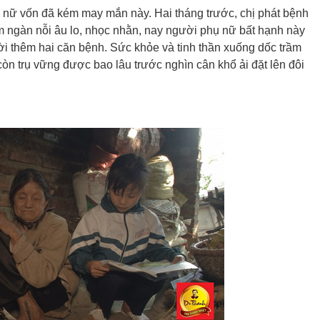
hụ nữ vốn đã kém may mắn này. Hai tháng trước, chị phát bệnh
ăm ngàn nỗi âu lo, nhọc nhằn, nay người phụ nữ bất hạnh này
ời thêm hai căn bệnh. Sức khỏe và tinh thần xuống dốc trầm
n trụ vững được bao lâu trước nghìn cân khổ ải đặt lên đôi