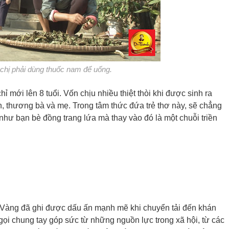
 chị phải dùng thuốc nam để uống.
mới lên 8 tuổi. Vốn chịu nhiều thiệt thòi khi được sinh ra
, thương bà và mẹ. Trong tâm thức đứa trẻ thơ này, sẽ chẳng
hư bạn bè đồng trang lứa mà thay vào đó là một chuỗi triền
 Vàng đã ghi được dấu ấn mạnh mẽ khi chuyển tải đến khán
 gọi chung tay góp sức từ những nguồn lực trong xã hội, từ các