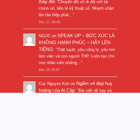
thay đổi
: “
Chuyển đổi số đi đôi với tài
chính số, tiền tệ kỹ thuật số. Nhanh chân
lên tân hiệp phát…
”
Dec 27, 08:28
SPEAK UP – BỨC XÚC LÀ
NGỌC
on
KHÔNG HẠNH PHÚC – HÃY LÊN
TIẾNG
: “
Thật tuyệt, yêu công ty, yêu nơi
làm việc và con người THP. Luôn tạo cho
mọi nhân viên những…
”
Mar 28, 09:37
Ngắm vẻ đẹp huy
Cuc Nguyen Kim
on
hoàng của Ai Cập
: “
Bài viết rất hay và
hình ảnh rất đẹp. Thanks!
”
Nov 5, 16:47