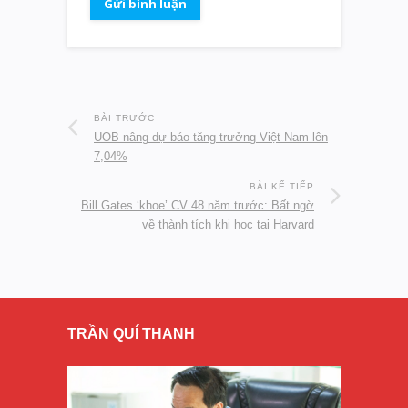
BÀI TRƯỚC
UOB nâng dự báo tăng trưởng Việt Nam lên
7,04%
BÀI KẾ TIẾP
Bill Gates ‘khoe’ CV 48 năm trước: Bất ngờ
về thành tích khi học tại Harvard
TRẦN QUÍ THANH