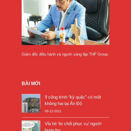
Giám đốc điều hành và người sáng lập THP Group
BÀI MỚI
9 công trình “kỳ quặc” có một
không hai tại Ấn Độ
09-12-2021
Vỉa hè ‘từ chối phục vụ’ người
bụng bự