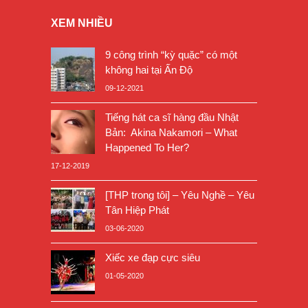
XEM NHIỀU
9 công trình “kỳ quặc” có một
không hai tại Ấn Độ
09-12-2021
Tiếng hát ca sĩ hàng đầu Nhật
Bản: Akina Nakamori – What
Happened To Her?
17-12-2019
[THP trong tôi] – Yêu Nghề – Yêu
Tân Hiệp Phát
03-06-2020
Xiếc xe đạp cực siêu
01-05-2020