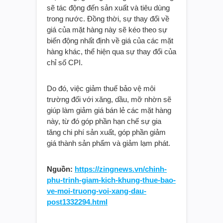
sẽ tác động đến sản xuất và tiêu dùng
trong nước. Đồng thời, sự thay đổi về
giá của mặt hàng này sẽ kéo theo sự
biến động nhất định về giá của các mặt
hàng khác, thể hiện qua sự thay đổi của
chỉ số CPI.
Do đó, việc giảm thuế bảo vệ môi
trường đối với xăng, dầu, mỡ nhờn sẽ
giúp làm giảm giá bán lẻ các mặt hàng
này, từ đó góp phần hạn chế sự gia
tăng chi phí sản xuất, góp phần giảm
giá thành sản phẩm và giảm lạm phát.
Nguồn:
https://zingnews.vn/chinh-
phu-trinh-giam-kich-khung-thue-bao-
ve-moi-truong-voi-xang-dau-
post1332294.html