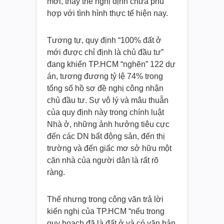
mới, thay thế nghị định chưa phù
hợp với tình hình thực tế hiện nay.
Tương tự, quy định “100% đất ở
mới được chỉ định là chủ đầu tư”
đang khiến TP.HCM “nghẽn” 122 dự
án, tương đương tỷ lệ 74% trong
tổng số hồ sơ đề nghị công nhận
chủ đầu tư. Sự vô lý và mâu thuẫn
của quy định này trong chính luật
Nhà ở, những ảnh hưởng tiêu cực
đến các DN bất động sản, đến thị
trường và đến giấc mơ sở hữu một
căn nhà của người dân là rất rõ
ràng.
Thế nhưng trong công văn trả lời
kiến nghị của TP.HCM “nếu trong
quy hoạch đã là đất ở và có văn bản