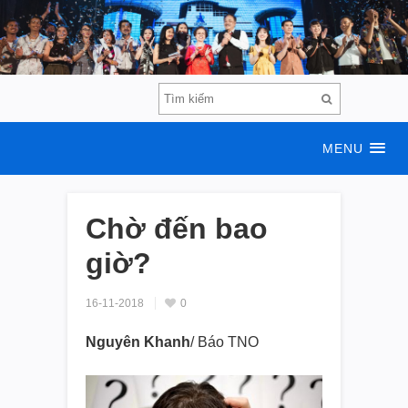
MENU
Chờ đến bao
giờ?
16-11-2018
0
Nguyên Khanh
/ Báo TNO