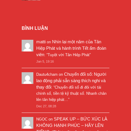
BÌNH LUẬN
matti
Nhìn lại một năm của Tân
on
Hiệp Phát và hành trình Tết ấm đoàn
viên
: “
Tuyệt vời Tân Hiệp Phát
”
Jan 5, 19:16
Chuyển đổi số: Người
Dautu4cham
on
lao động phải sẵn sàng thích nghi và
thay đổi
: “
Chuyển đổi số đi đôi với tài
chính số, tiền tệ kỹ thuật số. Nhanh chân
lên tân hiệp phát…
”
Dec 27, 08:28
SPEAK UP – BỨC XÚC LÀ
NGỌC
on
KHÔNG HẠNH PHÚC – HÃY LÊN