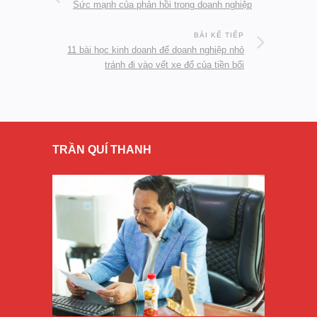
Sức mạnh của phản hồi trong doanh nghiệp
BÀI KẾ TIẾP
11 bài học kinh doanh để doanh nghiệp nhỏ
tránh đi vào vết xe đổ của tiền bối
TRẦN QUÍ THANH