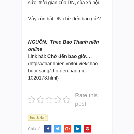
sức, thời gian của DN, của xã hội.
Vậy còn bắt DN chờ đến bao giờ?
NGUỒN: Theo Báo Thanh niên
online
Link bài:
Chờ đến bao giờ….
(https://thanhnien.vn/toi-viet/
chao-
buoi-sang/cho-den-bao-
gio-
1020178.html)
Rate this
post
Đọc & Nghĩ
Chia sẻ: