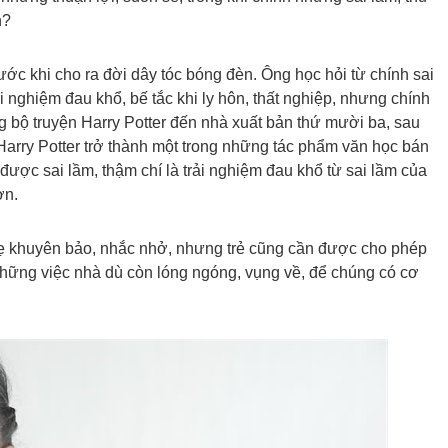
n?
ớc khi cho ra đời dây tóc bóng đèn. Ông học hỏi từ chính sai
 nghiệm đau khổ, bế tắc khi ly hôn, thất nghiệp, nhưng chính
g bộ truyện Harry Potter đến nhà xuất bản thứ mười ba, sau
 Harry Potter trở thành một trong những tác phẩm văn học bán
 được sai lầm, thậm chí là trải nghiệm đau khổ từ sai lầm của
ơn.
ẹ khuyên bảo, nhắc nhở, nhưng trẻ cũng cần được cho phép
ững việc nhà dù còn lóng ngóng, vụng về, để chúng có cơ