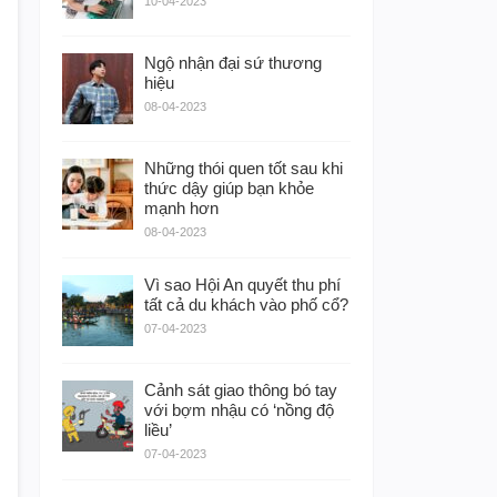
10-04-2023
Ngộ nhận đại sứ thương
hiệu
08-04-2023
Những thói quen tốt sau khi
thức dậy giúp bạn khỏe
mạnh hơn
08-04-2023
Vì sao Hội An quyết thu phí
tất cả du khách vào phố cổ?
07-04-2023
Cảnh sát giao thông bó tay
với bợm nhậu có ‘nồng độ
liều’
07-04-2023