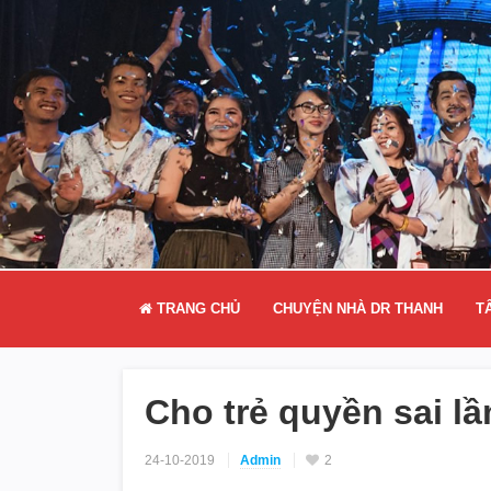
TRANG CHỦ
CHUYỆN NHÀ DR THANH
T
Cho trẻ quyền sai l
24-10-2019
Admin
2