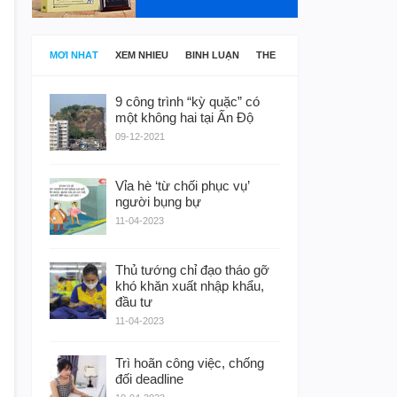
MỚI NHẤT
XEM NHIỀU
BÌNH LUẬN
THẺ
9 công trình “kỳ quặc” có
một không hai tại Ấn Độ
09-12-2021
Vỉa hè ‘từ chối phục vụ’
người bụng bự
11-04-2023
Thủ tướng chỉ đạo tháo gỡ
khó khăn xuất nhập khẩu,
đầu tư
11-04-2023
Trì hoãn công việc, chống
đối deadline