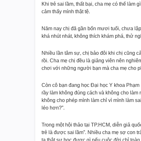
Khi trẻ sai lầm, thất bại, cha mẹ có thể làm 
cảm thấy mình thật tệ.
Năm nay chị đã gần bốn mươi tuổi, chưa lập g
khá nhút nhát, không thích khám phá, thử ng
Nhiều lần tâm sự, chị bảo đôi khi chị cũng 
rồi. Cha mẹ chị đều là giảng viên nên nghiêm
chơi với những người bạn mà cha mẹ cho ph
Còn cô bạn đang học Đại học Y khoa Phạm N
rầy làm không đúng cách và không cho làm n
không cho phép mình làm chỉ vì mình làm sa
léo hơn?”.
Trong một hội thảo tại TP.HCM, diễn giả quốc
trẻ là được sai lầm”. Nhiều cha mẹ sợ con tr
ta thật sự học được gì nếu cuộc đời chỉ toàn