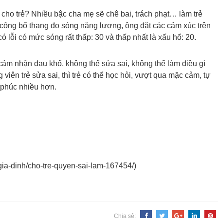
gì cho trẻ? Nhiều bậc cha mẹ sẽ chê bai, trách phạt… làm trẻ
 công bố thang đo sóng năng lượng, ông đặt các cảm xúc trên
ó lỗi có mức sóng rất thấp: 30 và thấp nhất là xấu hổ: 20.
ảm nhận đau khổ, không thể sửa sai, không thể làm điều gì
viên trẻ sửa sai, thì trẻ có thể học hỏi, vượt qua mặc cảm, tự
h phúc nhiều hơn.
ia-dinh/cho-tre-
quyen-sai-lam-167454/)
Chia sẻ: