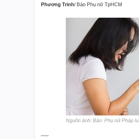
Phương Trinh
/ Báo Phụ nữ TpHCM
Nguồn ảnh: Báo Phụ nữ Pháp lu
—–