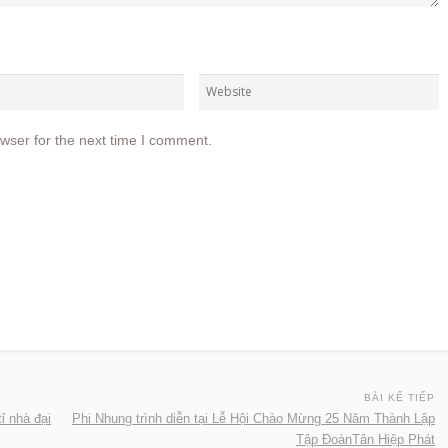
wser for the next time I comment.
BÀI KẾ TIẾP
ỉ nhà đại
Phi Nhung trình diễn tại Lễ Hội Chào Mừng 25 Năm Thành Lập
Tập ĐoànTân Hiệp Phát