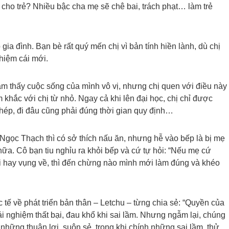
gì cho trẻ? Nhiều bậc cha mẹ sẽ chê bai, trách phạt… làm trẻ
ia đình. Bạn bè rất quý mến chị vì bản tính hiền lành, dù chị
hiệm cái mới.
cảm thấy cuộc sống của mình vô vị, nhưng chị quen với điều này
 khắc với chị từ nhỏ. Ngay cả khi lên đại học, chị chỉ được
ép, đi đâu cũng phải đúng thời gian quy định…
gọc Thạch thì có sở thích nấu ăn, nhưng hễ vào bếp là bị mẹ
ữa. Cô bạn tiu nghỉu ra khỏi bếp và cứ tự hỏi: “Nếu mẹ cứ
i hay vụng về, thì đến chừng nào mình mới làm đúng và khéo
 tế về phát triển bản thân – Letchu – từng chia sẻ: “Quyền của
ải nghiệm thất bại, đau khổ khi sai lầm. Nhưng ngẫm lại, chúng
 những thuận lợi, suôn sẻ, trong khi chính những sai lầm, thử