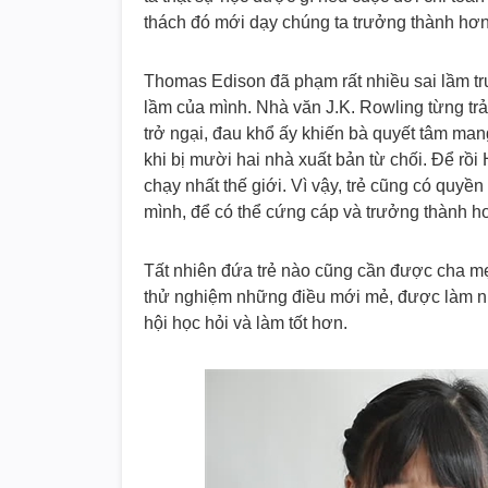
thách đó mới dạy chúng ta trưởng thành hơ
Thomas Edison đã phạm rất nhiều sai lầm trư
lầm của mình. Nhà văn J.K. Rowling từng trải
trở ngại, đau khổ ấy khiến bà quyết tâm man
khi bị mười hai nhà xuất bản từ chối. Để rồi
chạy nhất thế giới. Vì vậy, trẻ cũng có quyền
mình, để có thể cứng cáp và trưởng thành h
Tất nhiên đứa trẻ nào cũng cần được cha m
thử nghiệm những điều mới mẻ, được làm nh
hội học hỏi và làm tốt hơn.