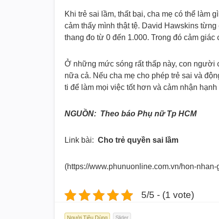
Khi trẻ sai lầm, thất bại, cha mẹ có thể làm 
cảm thấy mình thật tệ. David Hawskins từng
thang đo từ 0 đến 1.000. Trong đó cảm giác c
Ở những mức sóng rất thấp này, con người c
nữa cả. Nếu cha mẹ cho phép trẻ sai và động 
ti để làm mọi việc tốt hơn và cảm nhận hạn
NGUỒN: Theo báo Phụ nữ Tp HCM
Link bài:
Cho trẻ quyền sai lầm
(https://www.phunuonline.com.
vn/hon-nhan-g
5/5 - (1 vote)
Người Tiêu Dùng
Slider