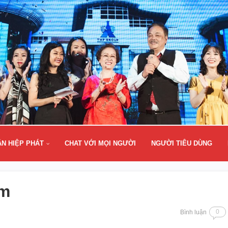
ÂN HIỆP PHÁT
CHAT VỚI MỌI NGƯỜI
NGƯỜI TIÊU DÙNG
ầm
0
Bình luận