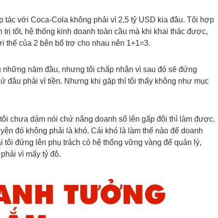
hợp tác với Coca-Cola không phải vì 2,5 tỷ USD kia đâu. Tôi hợp
n trị tốt, hệ thống kinh doanh toàn cầu mà khi khai thác được,
 thế của 2 bên bổ trợ cho nhau nên 1+1=3.
trong những năm đầu, nhưng tôi chấp nhận vì sau đó sẽ đứng
hứ đâu phải vì tiền. Nhưng khi gặp thì tôi thấy không như mục
ôi chưa dám nói chứ nâng doanh số lên gấp đôi thì làm được.
huyện đó không phải là khó. Cái khó là làm thế nào để doanh
 tôi đứng lên phụ trách có hệ thống vững vàng để quản lý,
phải vì mấy tỷ đô.