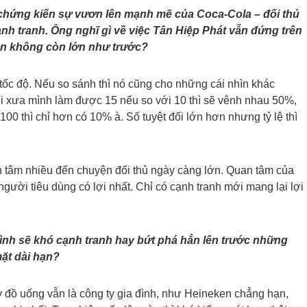
 chứng kiến sự vươn lên mạnh mẽ của Coca-Cola – đối thủ
h tranh. Ông nghĩ gì về việc Tân Hiệp Phát vẫn đứng trên
n không còn lớn như trước?
tốc độ. Nếu so sánh thì nó cũng cho những cái nhìn khác
hồi xưa mình làm được 15 nếu so với 10 thì sẽ vênh nhau 50%,
00 thì chỉ hơn có 10% à. Số tuyệt đối lớn hơn nhưng tỷ lệ thì
n tâm nhiều đến chuyện đối thủ ngày càng lớn. Quan tâm của
người tiêu dùng có lợi nhất. Chỉ có cạnh tranh mới mang lại lợi
ình sẽ khó cạnh tranh hay bứt phá hẳn lên trước những
ặt dài hạn?
y đồ uống vẫn là công ty gia đình, như Heineken chẳng hạn,