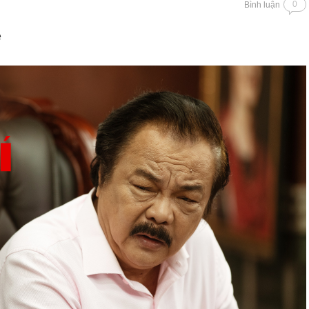
0
Bình luận
ẻ