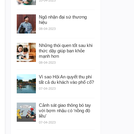
10-04-2023
Ngộ nhận đại sứ thương
hiệu
08-04-2023
Những thói quen tốt sau khi
thức dậy giúp bạn khỏe
mạnh hơn
08-04-2023
Vì sao Hội An quyết thu phí
tất cả du khách vào phố cổ?
07-04-2023
Cảnh sát giao thông bó tay
với bợm nhậu có ‘nồng độ
liều’
07-04-2023