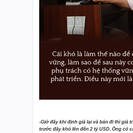
-Giờ đây khi định giá lại và bán đi thì giá
trước đây khó lên đến 2 tỷ USD. Ông có cả