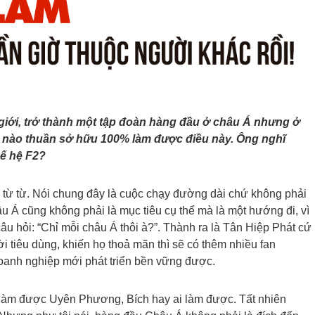
ế giới, trở thành một tập đoàn hàng đầu ở châu Á nhưng ở
nh nào thuần sở hữu 100% làm được điều này. Ông nghĩ
hế hệ F2?
i từ từ. Nói chung đây là cuộc chạy đường dài chứ không phải
âu Á cũng không phải là mục tiêu cụ thể mà là một hướng đi, vì
 câu hỏi: “Chỉ mỗi châu Á thôi à?”. Thành ra là Tân Hiệp Phát cứ
i tiêu dùng, khiến họ thoả mãn thì sẽ có thêm nhiều fan
oanh nghiệp mới phát triển bền vững được.
làm được Uyên Phương, Bích hay ai làm được. Tất nhiên