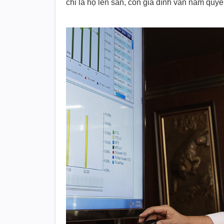
chỉ là họ lên sàn, còn gia đình vẫn nắm quyề