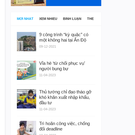
MỚI NHẤT
XEM NHIỀU
BÌNH LUẬN
THẺ
9 công trình “kỳ quặc” có
một không hai tại Ấn Độ
09-12-2021
Vỉa hè ‘từ chối phục vụ’
người bụng bự
11-04-2023
Thủ tướng chỉ đạo tháo gỡ
khó khăn xuất nhập khẩu,
đầu tư
11-04-2023
Trì hoãn công việc, chống
đối deadline