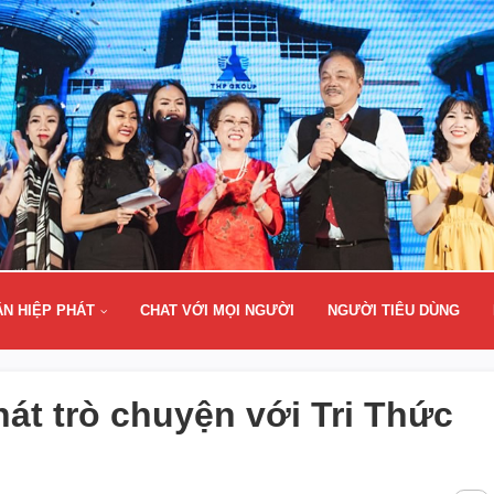
ÂN HIỆP PHÁT
CHAT VỚI MỌI NGƯỜI
NGƯỜI TIÊU DÙNG
hát trò chuyện với Tri Thức