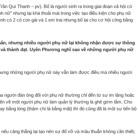
Trần Quí Thanh – pv). Bố là người sinh ra trong giai đoạn xã hội có
h nữ” nhưng lại khá thoải mái trong việc tạo điều kiện cho phụ nữ
ình có 2 cô con gái và 1 em trai nhưng bố lại cho cơ hội công bằng
ắn, nhưng nhiều người phụ nữ lại không nhận được sự thông
 và thành đạt. Uyên Phương nghĩ sao về những người phụ nữ
nhưng những người phụ nữ này vẫn làm được điều mà nhiều người
ủa người đàn ông đối với phụ nữ thường chỉ đến từ sự im lặng hoặc
kiến về một người phụ nữ làm quản lý thường là ghê gớm lắm. Cho
y bằng lòng (thậm chí là bằng mặt) thì đó cũng đã là một sự tiến bộ
ì nếu căng thẳng lại tạo nên sự đổ vỡ và mâu thuẫn không cần thiết,