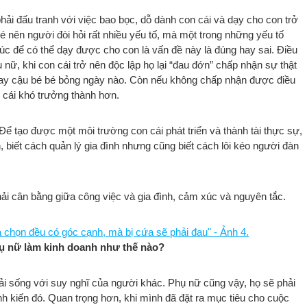
ải đấu tranh với việc bao bọc, dỗ dành con cái và dạy cho con trở
 nên người đòi hỏi rất nhiều yếu tố, mà một trong những yếu tố
c để có thể dạy được cho con là vấn đề này là đúng hay sai. Điều
nữ, khi con cái trở nên độc lập họ lại “đau đớn” chấp nhận sự thật
hay cậu bé bé bỏng ngày nào. Còn nếu không chấp nhận được điều
 cái khó trưởng thành hơn.
Để tạo được một môi trường con cái phát triển và thành tài thực sự,
, biết cách quản lý gia đình nhưng cũng biết cách lôi kéo người đàn
.
phải cân bằng giữa công việc và gia đình, cảm xúc và nguyên tắc.
ụ nữ làm kinh doanh như thế nào?
ải sống với suy nghĩ của người khác. Phụ nữ cũng vậy, họ sẽ phải
 kiến đó. Quan trọng hơn, khi mình đã đặt ra mục tiêu cho cuộc