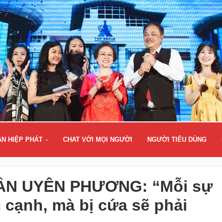
ÂN HIỆP PHÁT
CHAT VỚI MỌI NGƯỜI
NGƯỜI TIÊU DÙNG
RẦN UYÊN PHƯƠNG: “Mỗi sự
 cạnh, mà bị cứa sẽ phải