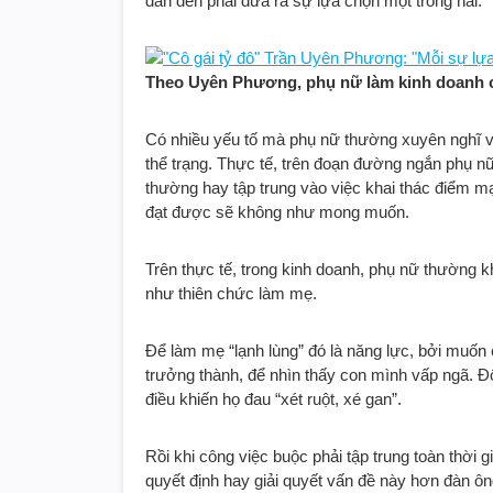
dẫn đến phải đưa ra sự lựa chọn một trong hai.
Theo Uyên Phương, phụ nữ làm kinh doanh c
Có nhiều yếu tố mà phụ nữ thường xuyên nghĩ v
thể trạng. Thực tế, trên đoạn đường ngắn phụ nữ
thường hay tập trung vào việc khai thác điểm m
đạt được sẽ không như mong muốn.
Trên thực tế, trong kinh doanh, phụ nữ thường 
như thiên chức làm mẹ.
Để làm mẹ “lạnh lùng” đó là năng lực, bởi muốn 
trưởng thành, để nhìn thấy con mình vấp ngã. Đ
điều khiến họ đau “xét ruột, xé gan”.
Rồi khi công việc buộc phải tập trung toàn thời 
quyết định hay giải quyết vấn đề này hơn đàn ôn