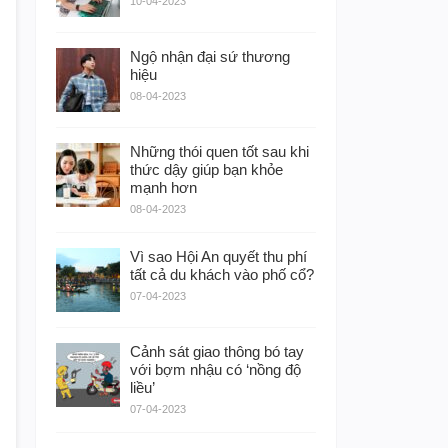
10-04-2023
Ngộ nhận đại sứ thương
hiệu
08-04-2023
Những thói quen tốt sau khi
thức dậy giúp bạn khỏe
mạnh hơn
08-04-2023
Vì sao Hội An quyết thu phí
tất cả du khách vào phố cổ?
07-04-2023
Cảnh sát giao thông bó tay
với bợm nhậu có ‘nồng độ
liều’
07-04-2023