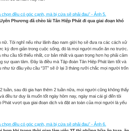
, Uyên Phương đã chèo lái Tân Hiệp Phát đi qua giai đoạn khó
phụ nữ. Tôi nghĩ nếu như lãnh đạo nam giới họ sẽ đưa ra các cách xử
cực kỳ đơn giản trong cuộc sống, đó là mọi người muốn ăn no trước.
à nhu cầu tối thiểu nhất, cơ bản nhất và quan trọng hơn họ phải cảm
g sự quan tâm. Đây là điều mà Tập đoàn Tân Hiệp Phát làm tốt và
 như từ đầu yêu cầu “3T” sẽ ở lại 3 tháng rưỡi chắc mọi người trốn
2 tuần, sau đó gia hạn thêm 2 tuần nữa, mọi người cũng không thấy
t và đều tư duy là muốn tốt ngày hôm nay, ngày mai cái gì đến tôi
p Phát vượt qua giai đoạn dịch và đặt an toàn của mọi người là yếu
 hơn khi trong thời gian làm việc 3T thì những bữa ăn trưa, ăn