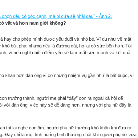
ó vất vả hơn nam giới không?
à hay cho phép mình được yếu đuối và nhỏ bé. Ví dụ như về mặt
 khó bứt phá, nhưng nếu là đường dài, họ lại có sức bền hơn. Tôi
ạnh, vì nếu nghĩ nhiều điểm yếu sẽ làm mất sức mạnh và kết quả
khó khăn hơn đàn ông vì có những nhiệm vụ gần như là bắt buộc, ví
con trưởng thành, người mẹ phải “đẩy” con ra ngoài xã hội để
ối với đàn ông, việc này sẽ dễ dàng hơn, nhưng với phụ nữ đây là
gian thì lại nghe con ốm, người phụ nữ thường khó khăn khi đưa ra
g. Đây chỉ là một tình huống bình thường nhất khi người phụ nữ vừa