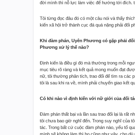
đời mình thì nỗ lực làm việc để hướng tới đích.
Tôi từng đọc đâu đó có một câu nói và thấy thích
kiến xã hội trở thành cục đá quá nặng phải đối 
Khi đàm phán, Uyên Phương có gặp phải đối
Phương xử lý thế nào?
Định kiến là điều gì đó mà thường trong mỗi ngư
mục tiêu rõ ràng và kết quả mong muốn đạt được 
nữ, tôi thường phân tích, trao đổi để tìm ra cá
tôi là sau khi ra về, mình phải chuyển giao kết q
Có khi nào vì định kiến với nữ giới của đối
Đàm phán thất bại và lần sau trao đổi lại là rất 
tôi chưa bao giờ nghĩ đến. Trong suy nghĩ của tô
tác. Trong bất cứ cuộc đàm phán nào, yếu tố quan
mình sẽ không làm thì họ cũng như vậy, cho dù