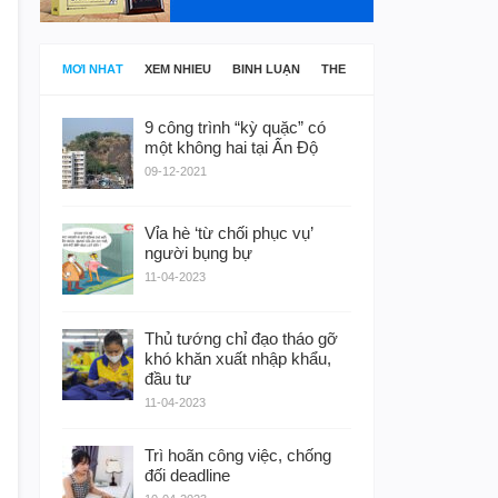
MỚI NHẤT
XEM NHIỀU
BÌNH LUẬN
THẺ
9 công trình “kỳ quặc” có
một không hai tại Ấn Độ
09-12-2021
Vỉa hè ‘từ chối phục vụ’
người bụng bự
11-04-2023
Thủ tướng chỉ đạo tháo gỡ
khó khăn xuất nhập khẩu,
đầu tư
11-04-2023
Trì hoãn công việc, chống
đối deadline