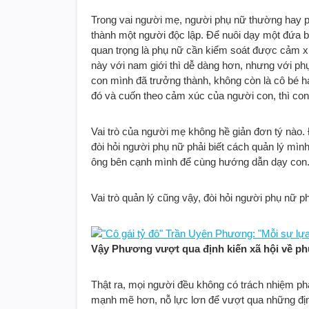
Trong vai người mẹ, người phụ nữ thường hay ph
thành một người độc lập. Để nuôi dạy một đứa bé
quan trọng là phụ nữ cần kiểm soát được cảm xú
này với nam giới thì dễ dàng hơn, nhưng với phụ 
con mình đã trưởng thành, không còn là cô bé 
đó và cuốn theo cảm xúc của người con, thì con
Vai trò của người mẹ không hề giản đơn tý nào. 
đòi hỏi người phụ nữ phải biết cách quản lý mình
ông bên cạnh mình để cùng hướng dẫn dạy con
Vai trò quản lý cũng vậy, đòi hỏi người phụ nữ 
Vậy Phương vượt qua định kiến xã hội về ph
Thật ra, mọi người đều không có trách nhiệm ph
mạnh mẽ hơn, nỗ lực lơn để vượt qua những định