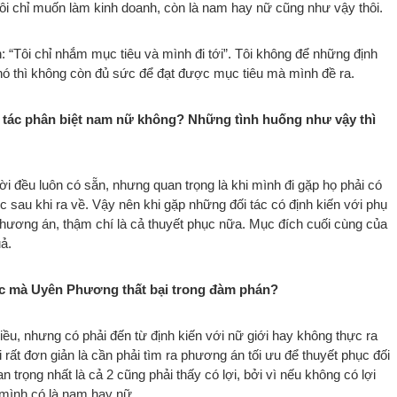
 tôi chỉ muốn làm kinh doanh, còn là nam hay nữ cũng như vậy thôi.
: “Tôi chỉ nhắm mục tiêu và mình đi tới”. Tôi không để những định
phó thì không còn đủ sức để đạt được mục tiêu mà mình đề ra.
 tác phân biệt nam nữ không? Những tình huống như vậy thì
ời đều luôn có sẵn, nhưng quan trọng là khi mình đi gặp họ phải có
sau khi ra về. Vậy nên khi gặp những đối tác có định kiến với phụ
c phương án, thậm chí là cả thuyết phục nữa. Mục đích cuối cùng của
uả.
 tác mà Uyên Phương thất bại trong đàm phán?
nhiều, nhưng có phải đến từ định kiến với nữ giới hay không thực ra
i rất đơn giản là cần phải tìm ra phương án tối ưu để thuyết phục đối
 trọng nhất là cả 2 cũng phải thấy có lợi, bởi vì nếu không có lợi
 mình có là nam hay nữ.