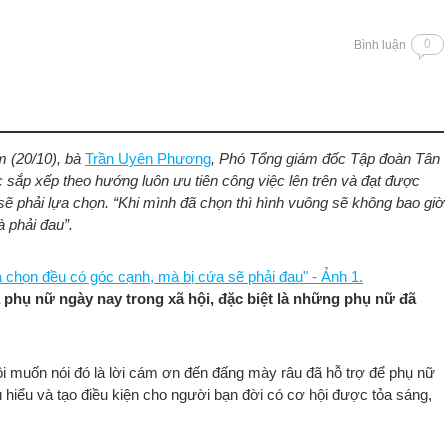
0
Bình luận
m (20/10), bà
Trần Uyên Phương
, Phó Tổng giám đốc Tập đoàn Tân
 sắp xếp theo hướng luôn ưu tiên công việc lên trên và đạt được
sẽ phải lựa chọn. “Khi mình đã chọn thì hình vuông sẽ không bao giờ
 phải đau”.
 phụ nữ ngày nay trong xã hội, đặc biệt là những phụ nữ đã
tôi muốn nói đó là lời cám ơn đến đấng mày râu đã hỗ trợ để phụ nữ
 hiểu và tạo điều kiện cho người bạn đời có cơ hội được tỏa sáng,