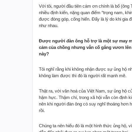
Với tôi, người đầu tiên cám ơn chính là bố (ông 
nhiều định kiến, nặng quan điểm “trọng nam, khin
được đóng góp, cống hiến. Đấy là lý do khi gia đ
như nhau.
Được người đàn ông hỗ trợ là một sự may m
cảm của chồng nhưng vẫn cố gắng vươn lên
này?
Tôi nghĩ rằng khi không nhận được sự ủng hộ 
không làm được thì đó là người rất mạnh mẽ.
Thật ra, với văn hoá của Việt Nam, sự ủng hộ c
hậm hực. Thậm chí, trong xã hội vẫn còn định 
nên khi người đàn ông có suy nghĩ thoáng hơn ha
rồi.
Chúng ta nên hiểu đó là một hình thức ủng hộ, v