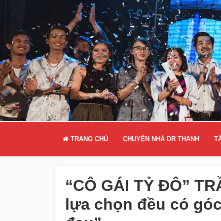
TRANG CHỦ
CHUYỆN NHÀ DR THANH
T
“CÔ GÁI TỶ ĐÔ” T
lựa chọn đều có góc