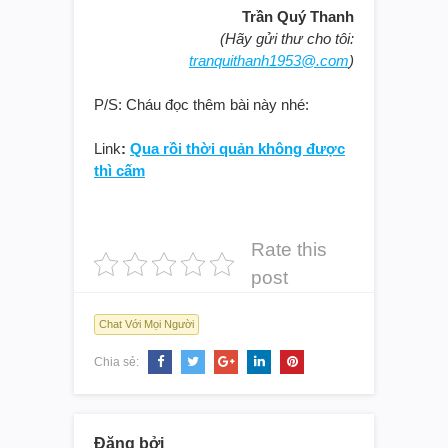
Trần Quý Thanh
(Hãy gửi thư cho tôi:
tranquithanh1953@.com
)
P/S: Cháu đọc thêm bài này nhé:
Link
:
Qua rồi thời quản không được
thì cấm
Rate this
post
Chat Với Mọi Người
Chia sẻ:
Đăng bởi