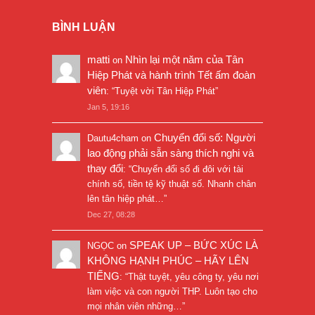
BÌNH LUẬN
matti
Nhìn lại một năm của Tân
on
Hiệp Phát và hành trình Tết ấm đoàn
viên
: “
Tuyệt vời Tân Hiệp Phát
”
Jan 5, 19:16
Chuyển đổi số: Người
Dautu4cham
on
lao động phải sẵn sàng thích nghi và
thay đổi
: “
Chuyển đổi số đi đôi với tài
chính số, tiền tệ kỹ thuật số. Nhanh chân
lên tân hiệp phát…
”
Dec 27, 08:28
SPEAK UP – BỨC XÚC LÀ
NGỌC
on
KHÔNG HẠNH PHÚC – HÃY LÊN
TIẾNG
: “
Thật tuyệt, yêu công ty, yêu nơi
làm việc và con người THP. Luôn tạo cho
mọi nhân viên những…
”