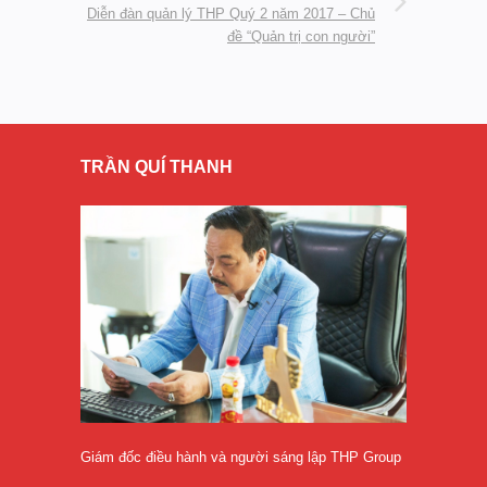
Diễn đàn quản lý THP Quý 2 năm 2017 – Chủ
đề “Quản trị con người”
TRẦN QUÍ THANH
Giám đốc điều hành và người sáng lập THP Group