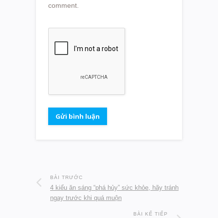
comment.
BÀI TRƯỚC
4 kiểu ăn sáng “phá hủy” sức khỏe, hãy tránh
ngay trước khi quá muộn
BÀI KẾ TIẾP