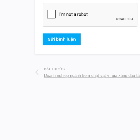
BÀI TRƯỚC
Doanh nghiệp ngành kem chật vật vì giá xăng dầu t