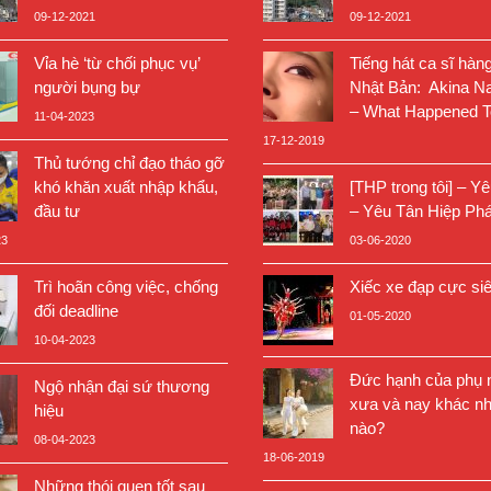
09-12-2021
09-12-2021
Vỉa hè ‘từ chối phục vụ’
Tiếng hát ca sĩ hàn
người bụng bự
Nhật Bản: Akina N
– What Happened T
11-04-2023
17-12-2019
Thủ tướng chỉ đạo tháo gỡ
khó khăn xuất nhập khẩu,
[THP trong tôi] – Y
đầu tư
– Yêu Tân Hiệp Phá
23
03-06-2020
Trì hoãn công việc, chống
Xiếc xe đạp cực si
đối deadline
01-05-2020
10-04-2023
Đức hạnh của phụ n
Ngộ nhận đại sứ thương
xưa và nay khác nh
hiệu
nào?
08-04-2023
18-06-2019
Những thói quen tốt sau