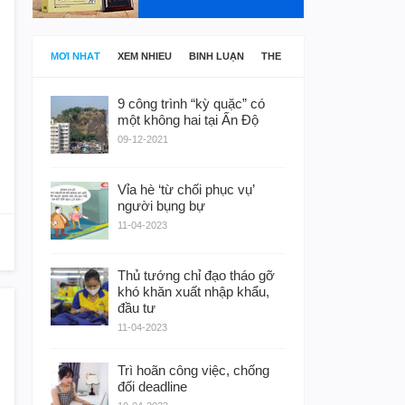
MỚI NHẤT
XEM NHIỀU
BÌNH LUẬN
THẺ
9 công trình “kỳ quặc” có
một không hai tại Ấn Độ
09-12-2021
Vỉa hè ‘từ chối phục vụ’
người bụng bự
11-04-2023
Thủ tướng chỉ đạo tháo gỡ
khó khăn xuất nhập khẩu,
đầu tư
11-04-2023
Trì hoãn công việc, chống
đối deadline