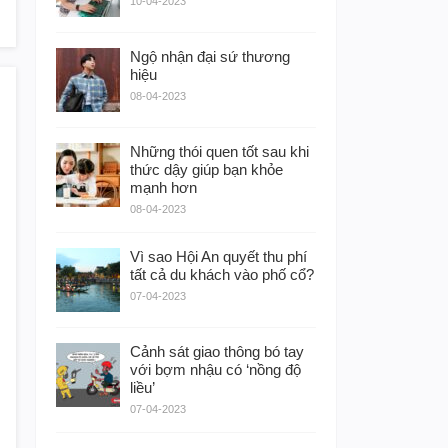
10-04-2023
Ngộ nhận đại sứ thương
hiệu
08-04-2023
Những thói quen tốt sau khi
thức dậy giúp bạn khỏe
mạnh hơn
08-04-2023
Vì sao Hội An quyết thu phí
tất cả du khách vào phố cổ?
07-04-2023
Cảnh sát giao thông bó tay
với bợm nhậu có ‘nồng độ
liều’
07-04-2023