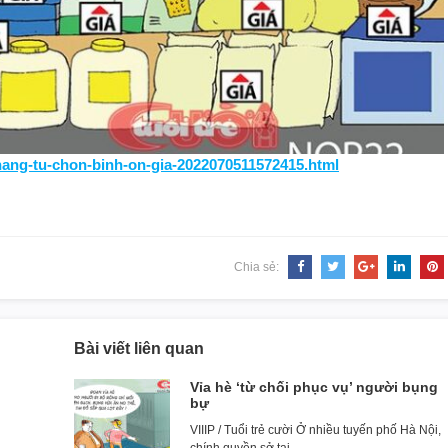
-hang-tu-chon-binh-on-gia-2022070511572415.html
Chia sẻ:
Bài viết liên quan
Vỉa hè ‘từ chối phục vụ’ người bụng
bự
VIIIP / Tuổi trẻ cười Ở nhiều tuyến phố Hà Nội,