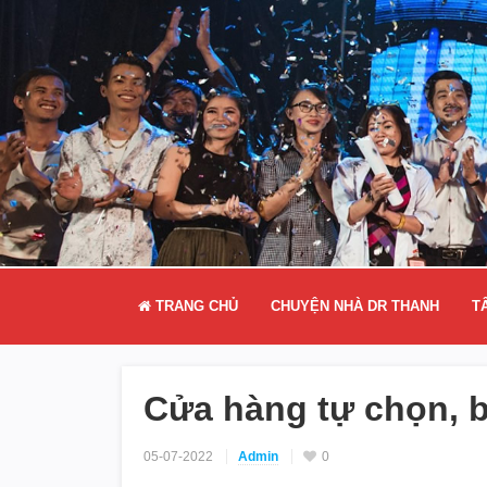
TRANG CHỦ
CHUYỆN NHÀ DR THANH
T
Cửa hàng tự chọn, b
05-07-2022
Admin
0