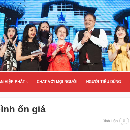
ÂN HIỆP PHÁT
CHAT VỚI MỌI NGƯỜI
NGƯỜI TIÊU DÙNG
ình ổn giá
0
Bình luận