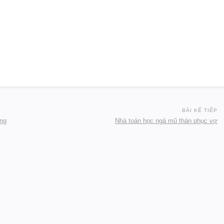
BÀI KẾ TIẾP
ăng
Nhà toán học ngả mũ thán phục vợ