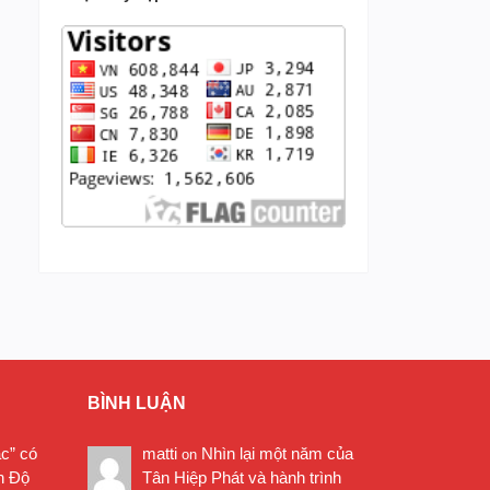
BÌNH LUẬN
ặc” có
matti
Nhìn lại một năm của
on
n Độ
Tân Hiệp Phát và hành trình