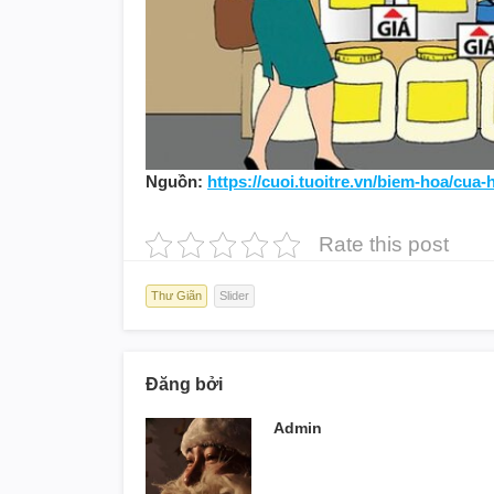
Nguồn:
https://cuoi.tuoitre.vn/biem-hoa/cua
Rate this post
Thư Giãn
Slider
Đăng bởi
Admin