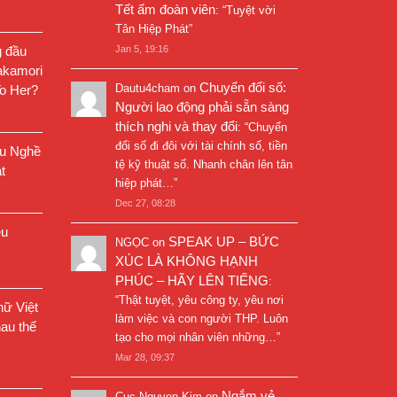
Tết ấm đoàn viên
: “
Tuyệt vời
Tân Hiệp Phát
”
g đầu
Jan 5, 19:16
akamori
Chuyển đổi số:
Dautu4cham
on
o Her?
Người lao động phải sẵn sàng
thích nghi và thay đổi
: “
Chuyển
đổi số đi đôi với tài chính số, tiền
êu Nghề
tệ kỹ thuật số. Nhanh chân lên tân
t
hiệp phát…
”
Dec 27, 08:28
êu
SPEAK UP – BỨC
NGỌC
on
XÚC LÀ KHÔNG HẠNH
PHÚC – HÃY LÊN TIẾNG
:
“
Thật tuyệt, yêu công ty, yêu nơi
ữ Việt
làm việc và con người THP. Luôn
au thế
tạo cho mọi nhân viên những…
”
Mar 28, 09:37
Ngắm vẻ
Cuc Nguyen Kim
on