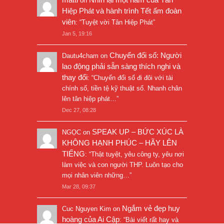
on
Hiệp Phát và hành trình Tết ấm đoàn
viên
: “
Tuyệt vời Tân Hiệp Phát
”
Jan 5, 19:16
Chuyển đổi số: Người
Dautu4cham
on
lao động phải sẵn sàng thích nghi và
thay đổi
: “
Chuyển đổi số đi đôi với tài
chính số, tiền tệ kỹ thuật số. Nhanh chân
lên tân hiệp phát…
”
Dec 27, 08:28
SPEAK UP – BỨC XÚC LÀ
NGỌC
on
KHÔNG HẠNH PHÚC – HÃY LÊN
TIẾNG
: “
Thật tuyệt, yêu công ty, yêu nơi
làm việc và con người THP. Luôn tạo cho
mọi nhân viên những…
”
Mar 28, 09:37
Ngắm vẻ đẹp huy
Cuc Nguyen Kim
on
hoàng của Ai Cập
: “
Bài viết rất hay và