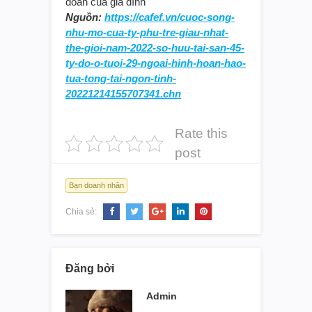
đoàn của gia đình
Nguồn:
https://cafef.vn/cuoc-song-
nhu-mo-cua-ty-phu-tre-giau-nhat-
the-gioi-nam-2022-so-huu-tai-san-45-
ty-do-o-tuoi-29-ngoai-hinh-hoan-hao-
tua-tong-tai-ngon-tinh-
20221214155707341.chn
Rate this
post
Bạn doanh nhân
Chia sẻ:
Đăng bởi
Admin