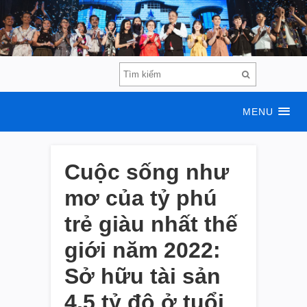
MENU
Cuộc sống như
mơ của tỷ phú
trẻ giàu nhất thế
giới năm 2022:
Sở hữu tài sản
4,5 tỷ đô ở tuổi