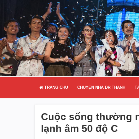
TRANG CHỦ
CHUYỆN NHÀ DR THANH
T
Cuộc sống thường n
lạnh âm 50 độ C