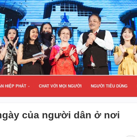
ÂN HIỆP PHÁT
CHAT VỚI MỌI NGƯỜI
NGƯỜI TIÊU DÙNG
gày của người dân ở nơi