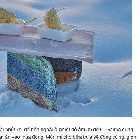
i phút khi để bên ngoài ở nhiệt độ âm 35 độ C. Galina cũng
bàn ăn vào mùa đông. Món mì cho bữa trưa sẽ đông cứng, giòn