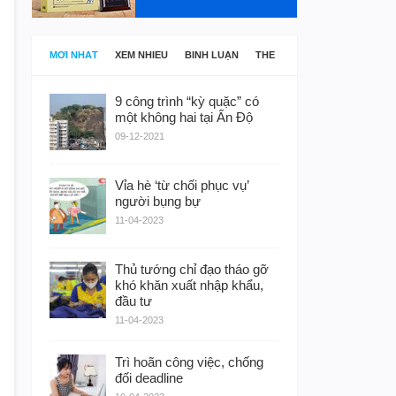
MỚI NHẤT
XEM NHIỀU
BÌNH LUẬN
THẺ
9 công trình “kỳ quặc” có
một không hai tại Ấn Độ
09-12-2021
Vỉa hè ‘từ chối phục vụ’
người bụng bự
11-04-2023
Thủ tướng chỉ đạo tháo gỡ
khó khăn xuất nhập khẩu,
đầu tư
11-04-2023
Trì hoãn công việc, chống
đối deadline