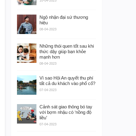
10-04-2023
Ngộ nhận đại sứ thương
hiệu
08-04-2023
Những thói quen tốt sau khi
thức dậy giúp bạn khỏe
mạnh hơn
08-04-2023
Vì sao Hội An quyết thu phí
tất cả du khách vào phố cổ?
07-04-2023
Cảnh sát giao thông bó tay
với bợm nhậu có ‘nồng độ
liều’
07-04-2023