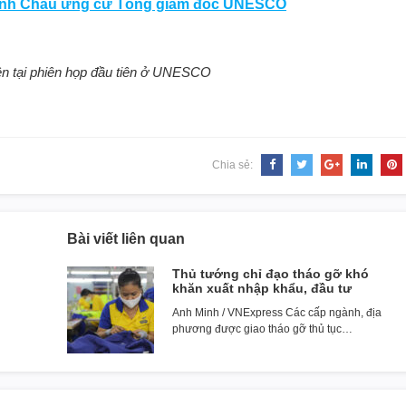
anh Châu ứng cử Tổng giám đốc UNESCO
n tại phiên họp đầu tiên ở UNESCO
Chia sẻ:
Bài viết liên quan
Thủ tướng chỉ đạo tháo gỡ khó
khăn xuất nhập khẩu, đầu tư
Anh Minh / VNExpress Các cấp ngành, địa
phương được giao tháo gỡ thủ tục…