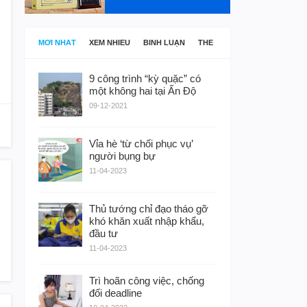
MỚI NHẤT
XEM NHIỀU
BÌNH LUẬN
THẺ
9 công trình “kỳ quặc” có
một không hai tại Ấn Độ
09-12-2021
Vỉa hè ‘từ chối phục vụ’
người bụng bự
11-04-2023
Thủ tướng chỉ đạo tháo gỡ
khó khăn xuất nhập khẩu,
đầu tư
11-04-2023
Trì hoãn công việc, chống
đối deadline