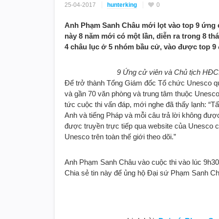
25-04-2017
hunterking
0
Anh Phạm Sanh Châu mới lọt vào top 9 ứng cử
này 8 năm mới có một lần, diễn ra trong 8 th
4 châu lục ở 5 nhóm bầu cử, vào được top 9 
9 Ứng cử viên và Chủ tịch HĐC
Để trở thành Tổng Giám đốc Tổ chức Unesco quả
và gần 70 văn phòng và trung tâm thuộc Unesco
tức cuộc thi vấn đáp, mới nghe đã thấy lạnh: “Tấ
Anh và tiếng Pháp và mỗi câu trả lời không đượ
được truyền trực tiếp qua website của Unesco
Unesco trên toàn thế giới theo dõi.”
Anh Phạm Sanh Châu vào cuộc thi vào lúc 9h30
Chia sẻ tin này để ủng hộ Đại sứ Phạm Sanh Ch