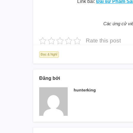
Link bài:
Đại sứ Phạm S
Các ứng cử viê
Rate this post
Đọc & Nghĩ
Đăng bởi
hunterking