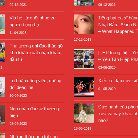
09-12-2021
09-12-2021
Vỉa hè ‘từ chối phục vụ’
Tiếng hát ca sĩ hàn
người bụng bự
Nhật Bản: Akina N
– What Happened T
11-04-2023
17-12-2019
Thủ tướng chỉ đạo tháo gỡ
khó khăn xuất nhập khẩu,
[THP trong tôi] – Y
đầu tư
– Yêu Tân Hiệp Phá
23
03-06-2020
Trì hoãn công việc, chống
Xiếc xe đạp cực si
đối deadline
01-05-2020
10-04-2023
Đức hạnh của phụ n
Ngộ nhận đại sứ thương
xưa và nay khác nh
hiệu
nào?
08-04-2023
18-06-2019
Những thói quen tốt sau