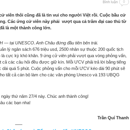
0
Bình luận
 viên thôi cũng đã là tin vui cho người Việt rồi. Cuộc bầu cử
áng. Các ứng cử viên này phải vượt qua cả trăm đại cao thủ từ
đã là một thành công lớn.
H — tại UNESCO. Anh Châu đứng đầu tiên bên trái.
n lý ngân sách 676 triệu usd, 2500 nhân sự thuộc 200 quốc tịch
 là cực kỳ khó khăn. 9 ứng cử viên phải vượt qua vòng phỏng vấn,
t cả các câu hỏi đều được giữ kín. Mỗi ƯCV phải trả lời bằng tiếng
c dài quá 5 phút. Cuộc phỏng vấn cho mỗi ƯCV kéo dài 90 phút sẽ
 cho tất cả cán bộ làm cho các văn phòng Unesco và 193 UBQG
 ngày thứ năm 27/4 này. Chúc anh thành công!
âu các bạn nha!
Trần Quí Thanh
—–