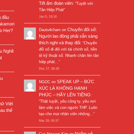
Tết ấm đoàn viên
: “
Tuyệt vời
Tân Hiệp Phát
”
g đầu
Jan 5, 19:16
akamori
Chuyển đổi số:
Dautu4cham
on
o Her?
Người lao động phải sẵn sàng
thích nghi và thay đổi
: “
Chuyển
đổi số đi đôi với tài chính số, tiền
êu Nghề
tệ kỹ thuật số. Nhanh chân lên tân
t
hiệp phát…
”
Dec 27, 08:28
êu
SPEAK UP – BỨC
NGỌC
on
XÚC LÀ KHÔNG HẠNH
PHÚC – HÃY LÊN TIẾNG
:
“
Thật tuyệt, yêu công ty, yêu nơi
ữ Việt
làm việc và con người THP. Luôn
au thế
tạo cho mọi nhân viên những…
”
Mar 28, 09:37
Ngắm vẻ
Cuc Nguyen Kim
on