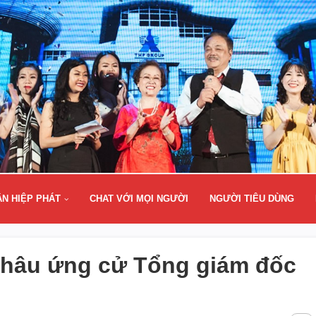
ÂN HIỆP PHÁT
CHAT VỚI MỌI NGƯỜI
NGƯỜI TIÊU DÙNG
hâu ứng cử Tổng giám đốc