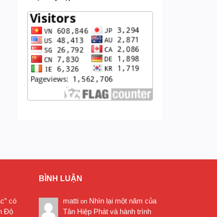
BÌNH LUẬN
ặc” có
matti
Nhìn lại một năm của
on
n Độ
Tân Hiệp Phát và hành trình