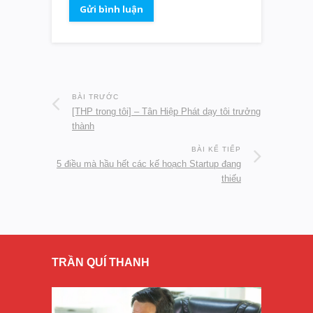
BÀI TRƯỚC
[THP trong tôi] – Tân Hiệp Phát dạy tôi trưởng
thành
BÀI KẾ TIẾP
5 điều mà hầu hết các kế hoạch Startup đang
thiếu
TRẦN QUÍ THANH