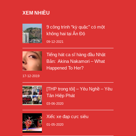
XEM NHIỀU
9 công trình “kỳ quặc” có một
không hai tại Ấn Độ
09-12-2021
Tiếng hát ca sĩ hàng đầu Nhật
Bản: Akina Nakamori – What
Happened To Her?
17-12-2019
[THP trong tôi] – Yêu Nghề – Yêu
Tân Hiệp Phát
03-06-2020
Xiếc xe đạp cực siêu
01-05-2020