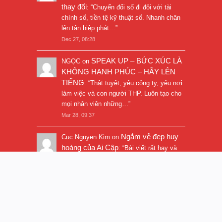
thay đổi
: “
Chuyển đổi số đi đôi với tài
chính số, tiền tệ kỹ thuật số. Nhanh chân
lên tân hiệp phát…
”
Dec 27, 08:28
SPEAK UP – BỨC XÚC LÀ
NGỌC
on
KHÔNG HẠNH PHÚC – HÃY LÊN
TIẾNG
: “
Thật tuyệt, yêu công ty, yêu nơi
làm việc và con người THP. Luôn tạo cho
mọi nhân viên những…
”
Mar 28, 09:37
Ngắm vẻ đẹp huy
Cuc Nguyen Kim
on
hoàng của Ai Cập
: “
Bài viết rất hay và
hình ảnh rất đẹp. Thanks!
”
Nov 5, 16:47