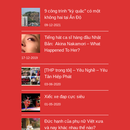
9 công trình “kỳ quặc” có một
không hai tại Ấn Độ
09-12-2021
Tiếng hát ca sĩ hàng đầu Nhật
Bản: Akina Nakamori – What
Happened To Her?
17-12-2019
[THP trong tôi] – Yêu Nghề – Yêu
Tân Hiệp Phát
03-06-2020
Xiếc xe đạp cực siêu
01-05-2020
Đức hạnh của phụ nữ Việt xưa
và nay khác nhau thế nào?