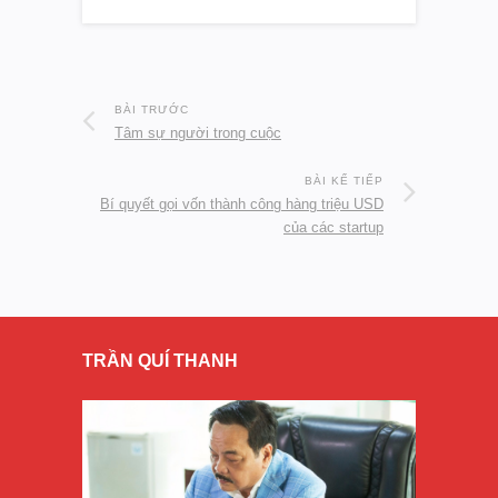
BÀI TRƯỚC
Tâm sự người trong cuộc
BÀI KẾ TIẾP
Bí quyết gọi vốn thành công hàng triệu USD
của các startup
TRẦN QUÍ THANH