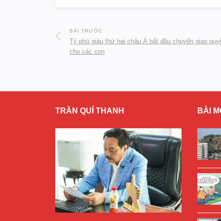
BÀI TRƯỚC
Tỷ phú giàu thứ hai châu Á bắt đầu chuyển giao quy
cho các con
TRẦN QUÍ THANH
BÀI M