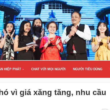
ÂN HIỆP PHÁT
CHAT VỚI MỌI NGƯỜI
NGƯỜI TIÊU DÙNG
ó vì giá xăng tăng, nhu cầu