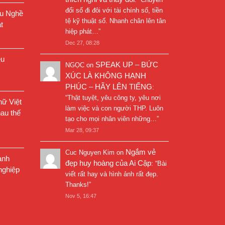
đổi số đi đôi với tài chính số, tiền
êu Nghề
tệ kỹ thuật số. Nhanh chân lên tân
t
hiệp phát…
”
Dec 27, 08:28
êu
SPEAK UP – BỨC
NGỌC
on
XÚC LÀ KHÔNG HẠNH
PHÚC – HÃY LÊN TIẾNG
:
“
Thật tuyệt, yêu công ty, yêu nơi
ữ Việt
làm việc và con người THP. Luôn
au thế
tạo cho mọi nhân viên những…
”
Mar 28, 09:37
Ngắm vẻ
Cuc Nguyen Kim
on
ành
đẹp huy hoàng của Ai Cập
: “
Bài
nghiệp
viết rất hay và hình ảnh rất đẹp.
Thanks!
”
Nov 5, 16:47