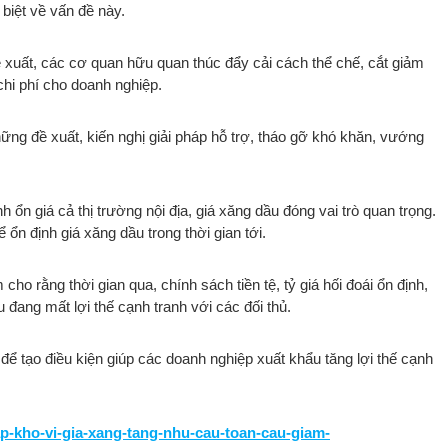
biệt về vấn đề này.
 xuất, các cơ quan hữu quan thúc đẩy cải cách thể chế, cắt giảm
chi phí cho doanh nghiệp.
những đề xuất, kiến nghị giải pháp hỗ trợ, tháo gỡ khó khăn, vướng
h ổn giá cả thị trường nội địa, giá xăng dầu đóng vai trò quan trọng.
 ổn định giá xăng dầu trong thời gian tới.
cho rằng thời gian qua, chính sách tiền tệ, tỷ giá hối đoái ổn định,
đang mất lợi thế cạnh tranh với các đối thủ.
để tạo điều kiện giúp các doanh nghiệp xuất khẩu tăng lợi thế cạnh
p-kho-vi-gia-xang-tang-nhu-cau-toan-cau-giam-