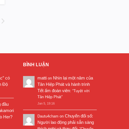
BÌNH LUẬN
ặc” có
matti
Nhìn lại một năm của
on
n Độ
Tân Hiệp Phát và hành trình
Tết ấm đoàn viên
: “
Tuyệt vời
Tân Hiệp Phát
”
g đầu
Jan 5, 19:16
akamori
Chuyển đổi số:
Dautu4cham
on
o Her?
Người lao động phải sẵn sàng
thích nghi và thay đổi
: “
Chuyển