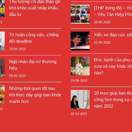
Thủ tướng chỉ đạo tháo gỡ
khó khăn xuất nhập khẩu,
[THP trong tôi] – Y
đầu tư
– Yêu Tân Hiệp Phá
23
03-06-2020
Trì hoãn công việc, chống
Xiếc xe đạp cực si
đối deadline
01-05-2020
10-04-2023
Đức hạnh của phụ n
Ngộ nhận đại sứ thương
xưa và nay khác nh
hiệu
nào?
08-04-2023
18-06-2019
Những thói quen tốt sau
10 mẹo giúp bạn th
khi thức dậy giúp bạn khỏe
công hơn trong sự 
mạnh hơn
năm 2022
23
31-12-2021