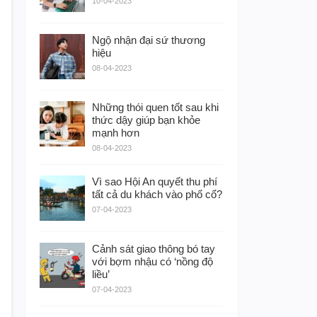
10-04-2023
Ngộ nhận đại sứ thương
hiệu
08-04-2023
Những thói quen tốt sau khi
thức dậy giúp bạn khỏe
mạnh hơn
08-04-2023
Vì sao Hội An quyết thu phí
tất cả du khách vào phố cổ?
07-04-2023
Cảnh sát giao thông bó tay
với bợm nhậu có ‘nồng độ
liều’
07-04-2023