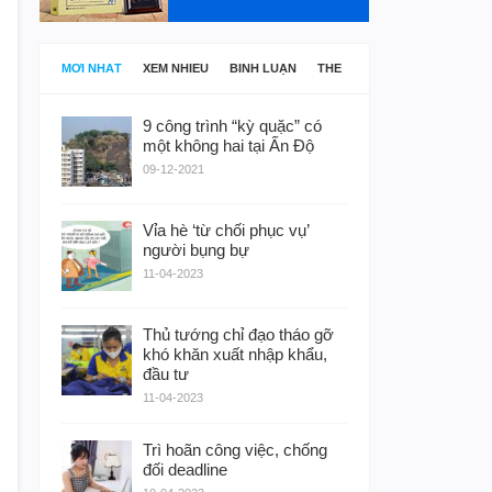
MỚI NHẤT
XEM NHIỀU
BÌNH LUẬN
THẺ
9 công trình “kỳ quặc” có
một không hai tại Ấn Độ
09-12-2021
Vỉa hè ‘từ chối phục vụ’
người bụng bự
11-04-2023
Thủ tướng chỉ đạo tháo gỡ
khó khăn xuất nhập khẩu,
đầu tư
11-04-2023
Trì hoãn công việc, chống
đối deadline