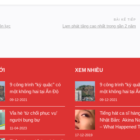
BÀI KẾ TIẾP
ền lực
Lạm phát tăng cao nhất trong gần 2 năm
ỚI
XEM NHIỀU
9 công trình “kỳ quặc” có
9 công trình “kỳ qu
một không hai tại Ấn Độ
một không hai tại Ấ
09-12-2021
09-12-2021
Vỉa hè ‘từ chối phục vụ’
Tiếng hát ca sĩ hàn
người bụng bự
Nhật Bản: Akina N
– What Happened T
11-04-2023
17-12-2019