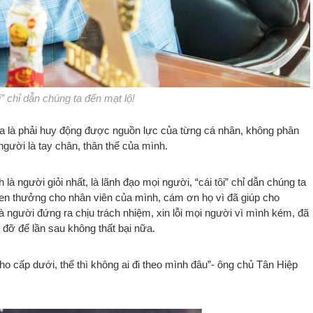
” chỉ dẫn chúng ta đến mạt lộ!
 là phải huy động được nguồn lực của từng cá nhân, không phân
người là tay chân, thân thể của mình.
 người giỏi nhất, là lãnh đạo mọi người, “cái tôi” chỉ dẫn chúng ta
hen thưởng cho nhân viên của mình, cám ơn họ vì đã giúp cho
là người đứng ra chịu trách nhiệm, xin lỗi mọi người vì mình kém, đã
đỡ để lần sau không thất bại nữa.
 cho cấp dưới, thế thì không ai đi theo mình đâu”- ông chủ Tân Hiệp