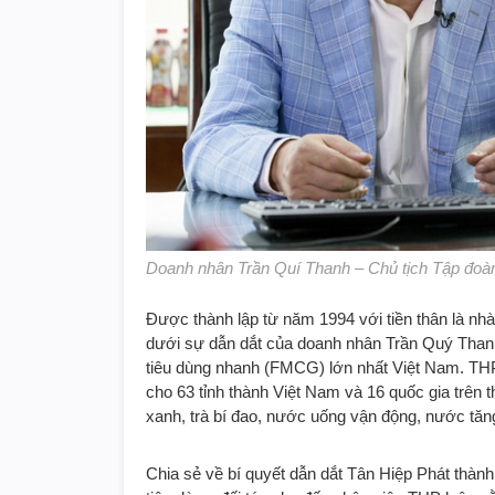
Doanh nhân Trần Quí Thanh – Chủ tịch Tập đoà
Được thành lập từ năm 1994 với tiền thân là n
dưới sự dẫn dắt của doanh nhân Trần Quý Than
tiêu dùng nhanh (FMCG) lớn nhất Việt Nam. THP
cho 63 tỉnh thành Việt Nam và 16 quốc gia trên 
xanh, trà bí đao, nước uống vận động, nước tăng
Chia sẻ về bí quyết dẫn dắt Tân Hiệp Phát thàn