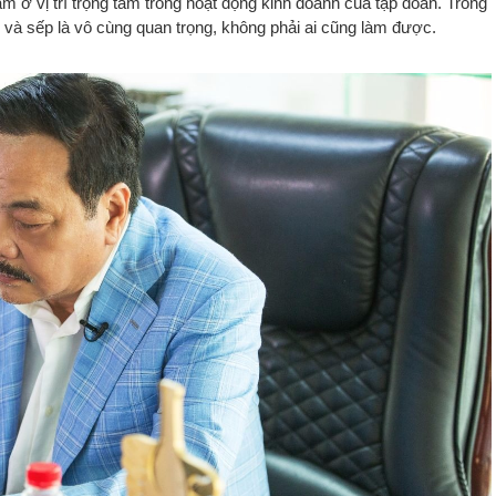
m ở vị trí trọng tâm trong hoạt động kinh doanh của tập đoàn. Trong
 và sếp là vô cùng quan trọng, không phải ai cũng làm được.