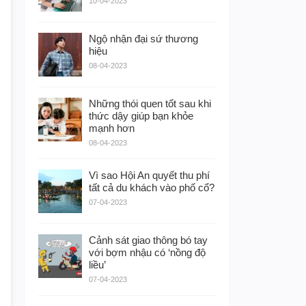
10-04-2023
Ngộ nhận đại sứ thương
hiệu
08-04-2023
Những thói quen tốt sau khi
thức dậy giúp bạn khỏe
mạnh hơn
08-04-2023
Vì sao Hội An quyết thu phí
tất cả du khách vào phố cổ?
07-04-2023
Cảnh sát giao thông bó tay
với bợm nhậu có ‘nồng độ
liều’
07-04-2023