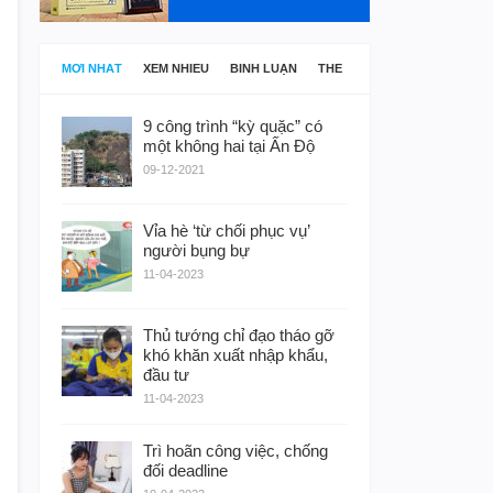
MỚI NHẤT
XEM NHIỀU
BÌNH LUẬN
THẺ
9 công trình “kỳ quặc” có
một không hai tại Ấn Độ
09-12-2021
Vỉa hè ‘từ chối phục vụ’
người bụng bự
11-04-2023
Thủ tướng chỉ đạo tháo gỡ
khó khăn xuất nhập khẩu,
đầu tư
11-04-2023
Trì hoãn công việc, chống
đối deadline