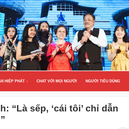
ÂN HIỆP PHÁT
CHAT VỚI MỌI NGƯỜI
NGƯỜI TIÊU DÙNG
 “Là sếp, ‘cái tôi’ chỉ dẫn
!”