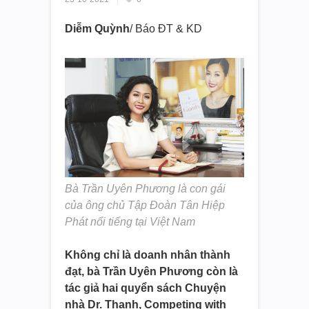
Diễm Quỳnh
/ Báo ĐT & KD
Bà Trần Uyên Phương là con gái
của ông chủ Tập Đoàn Tân Hiệp
Phát nổi tiếng tại Việt Nam
Không chỉ là doanh nhân thành
đạt, bà Trần Uyên Phương còn là
tác giả hai quyển sách Chuyện
nhà Dr. Thanh, Competing with