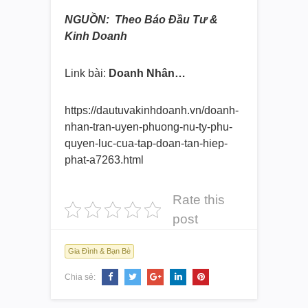
NGUỒN: Theo Báo Đầu Tư &
Kinh Doanh
Link bài:
Doanh Nhân…
https://dautuvakinhdoanh.vn/doanh-
nhan-tran-uyen-phuong-nu-ty-phu-
quyen-luc-cua-tap-doan-tan-hiep-
phat-a7263.html
Rate this
post
Gia Đình & Bạn Bè
Chia sẻ: