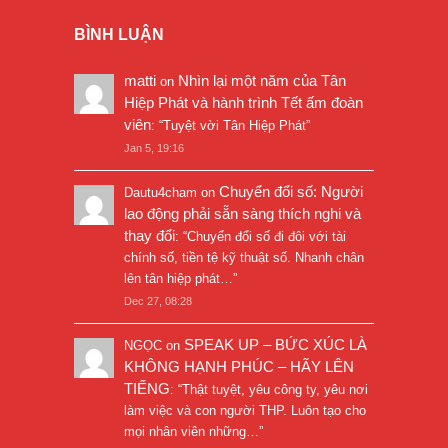
BÌNH LUẬN
matti
Nhìn lại một năm của Tân
on
Hiệp Phát và hành trình Tết ấm đoàn
viên
: “
Tuyệt vời Tân Hiệp Phát
”
Jan 5, 19:16
Chuyển đổi số: Người
Dautu4cham
on
lao động phải sẵn sàng thích nghi và
thay đổi
: “
Chuyển đổi số đi đôi với tài
chính số, tiền tệ kỹ thuật số. Nhanh chân
lên tân hiệp phát…
”
Dec 27, 08:28
SPEAK UP – BỨC XÚC LÀ
NGỌC
on
KHÔNG HẠNH PHÚC – HÃY LÊN
TIẾNG
: “
Thật tuyệt, yêu công ty, yêu nơi
làm việc và con người THP. Luôn tạo cho
mọi nhân viên những…
”