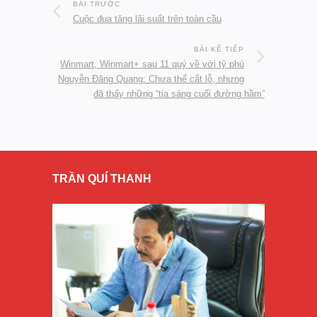
BÀI TRƯỚC
Cuộc đua tăng lãi suất trên toàn cầu
BÀI KẾ TIẾP
Winmart, Winmart+ sau 11 quý về với tỷ phú
Nguyễn Đăng Quang: Chưa thể cắt lỗ, nhưng
đã thấy những “tia sáng cuối đường hầm”
TRẦN QUÍ THANH