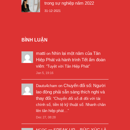
trong sự nghiệp năm 2022
31-12-2021
BÌNH LUẬN
matti
Nhìn lại một năm của Tân
on
Hiệp Phát và hành trình Tết ấm đoàn
viên
: “
Tuyệt vời Tân Hiệp Phát
”
Jan 5, 19:16
Chuyển đổi số: Người
Dautu4cham
on
lao động phải sẵn sàng thích nghi và
thay đổi
: “
Chuyển đổi số đi đôi với tài
chính số, tiền tệ kỹ thuật số. Nhanh chân
lên tân hiệp phát…
”
Dec 27, 08:28
SPEAK UP – BỨC XÚC LÀ