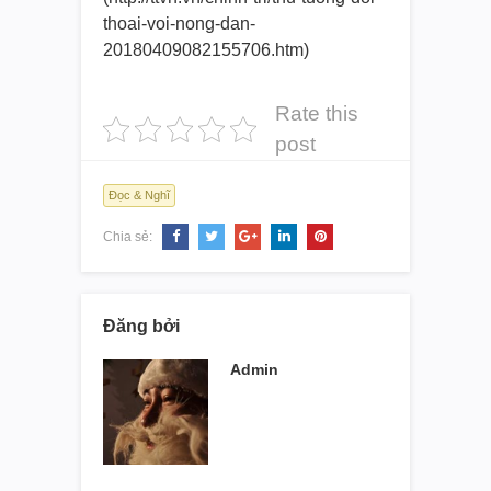
thoai-voi-nong-dan-
20180409082155706.htm)
Rate this
post
Đọc & Nghĩ
Chia sẻ:
Đăng bởi
Admin