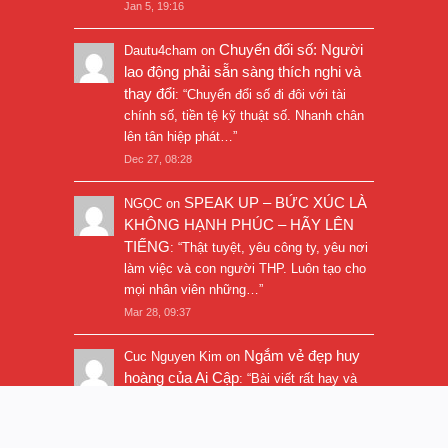
Jan 5, 19:16
Chuyển đổi số: Người
Dautu4cham
on
lao động phải sẵn sàng thích nghi và
thay đổi
: “
Chuyển đổi số đi đôi với tài
chính số, tiền tệ kỹ thuật số. Nhanh chân
lên tân hiệp phát…
”
Dec 27, 08:28
SPEAK UP – BỨC XÚC LÀ
NGỌC
on
KHÔNG HẠNH PHÚC – HÃY LÊN
TIẾNG
: “
Thật tuyệt, yêu công ty, yêu nơi
làm việc và con người THP. Luôn tạo cho
mọi nhân viên những…
”
Mar 28, 09:37
Ngắm vẻ đẹp huy
Cuc Nguyen Kim
on
hoàng của Ai Cập
: “
Bài viết rất hay và
hình ảnh rất đẹp. Thanks!
”
Nov 5, 16:47