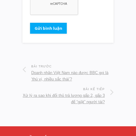
BÀI TRƯỚC
Doanh nhân Việt Nam nào được BBC gọi là
‘thú vị, nhiều sắc thái’?
BÀI KẾ TIẾP
Xử lý ra sao khi đối thủ trả lương gấp 2, gấp 3
để “giật” người tài?