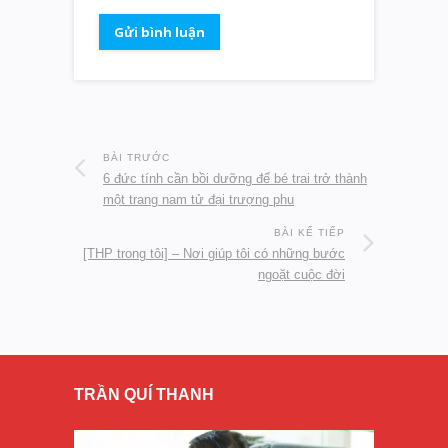
BÀI TRƯỚC
6 đức tính cần bồi dưỡng để bé trai trở thành
một trang nam tử đại trượng phu
BÀI KẾ TIẾP
[THP trong tôi] – Nơi giúp tôi có những bước
ngoặt cuộc đời
TRẦN QUÍ THANH