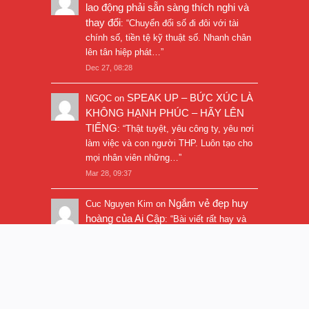
lao động phải sẵn sàng thích nghi và
thay đổi
: “
Chuyển đổi số đi đôi với tài
chính số, tiền tệ kỹ thuật số. Nhanh chân
lên tân hiệp phát…
”
Dec 27, 08:28
SPEAK UP – BỨC XÚC LÀ
NGỌC
on
KHÔNG HẠNH PHÚC – HÃY LÊN
TIẾNG
: “
Thật tuyệt, yêu công ty, yêu nơi
làm việc và con người THP. Luôn tạo cho
mọi nhân viên những…
”
Mar 28, 09:37
Ngắm vẻ đẹp huy
Cuc Nguyen Kim
on
hoàng của Ai Cập
: “
Bài viết rất hay và
hình ảnh rất đẹp. Thanks!
”
Nov 5, 16:47