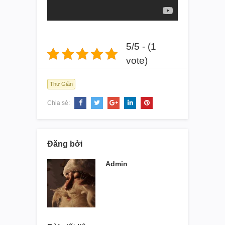
5/5 - (1
vote)
Thư Giãn
Chia sẻ:
Đăng bởi
Admin