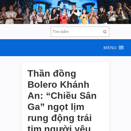
MENU
Thần đồng
Bolero Khánh
An: “Chiều Sân
Ga” ngọt lịm
rung động trái
tim người yêu