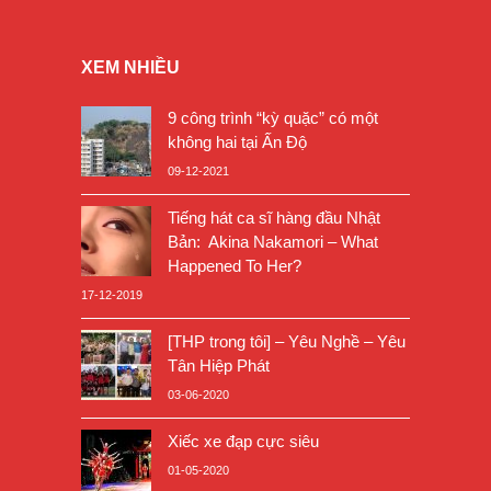
XEM NHIỀU
9 công trình “kỳ quặc” có một
không hai tại Ấn Độ
09-12-2021
Tiếng hát ca sĩ hàng đầu Nhật
Bản: Akina Nakamori – What
Happened To Her?
17-12-2019
[THP trong tôi] – Yêu Nghề – Yêu
Tân Hiệp Phát
03-06-2020
Xiếc xe đạp cực siêu
01-05-2020