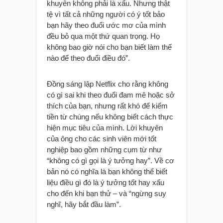
khuyên không phải là xấu. Nhưng thật
tệ vì tất cả những người có ý tốt bảo
bạn hãy theo đuổi ước mơ của mình
đều bỏ qua một thứ quan trọng. Họ
không bao giờ nói cho bạn biết làm thế
nào để theo đuổi điều đó”.
Đồng sáng lập Netflix cho rằng không
có gì sai khi theo đuổi đam mê hoặc sở
thích của bạn, nhưng rất khó để kiếm
tiền từ chúng nếu không biết cách thực
hiện mục tiêu của mình. Lời khuyên
của ông cho các sinh viên mới tốt
nghiệp bao gồm những cụm từ như
“không có gì gọi là ý tưởng hay”. Về cơ
bản nó có nghĩa là bạn không thể biết
liệu điều gì đó là ý tưởng tốt hay xấu
cho đến khi bạn thử – và “ngừng suy
nghĩ, hãy bắt đầu làm”.