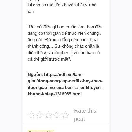
lại cho họ một lời khuyên thật sự bổ
ích.
“Bất cứ điều gì bạn muốn làm, bạn đều
đang có thời gian để thực hiện chúng”,
ông nói. ″Đừng lo lắng nếu bạn chưa
thành công… Sự không chắc chắn là
điều thú vị và tôi ghen tị vì các bạn có
cả thế giới trước mặt”.
Nguồn: https://ndh.vn/lam-
giau/dong-sang-lap-netflix-hay-theo-
duoi-giac-mo-cua-ban-la-loi-khuyen-
khung-khiep-1316985.html
Rate this
post