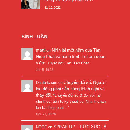
31-12-2021
BÌNH LUẬN
matti
Nhìn lại một năm của Tân
on
Hiệp Phát và hành trình Tết ấm đoàn
viên
: “
Tuyệt vời Tân Hiệp Phát
”
Jan 5, 19:16
Chuyển đổi số: Người
Dautu4cham
on
lao động phải sẵn sàng thích nghi và
thay đổi
: “
Chuyển đổi số đi đôi với tài
chính số, tiền tệ kỹ thuật số. Nhanh chân
lên tân hiệp phát…
”
Dec 27, 08:28
SPEAK UP – BỨC XÚC LÀ
NGỌC
on