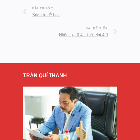
BÀI TRƯỚC
Sách to dễ học
BÀI KẾ TIẾP
Nhân lực 0.4 – thời đại 4.0
TRẦN QUÍ THANH