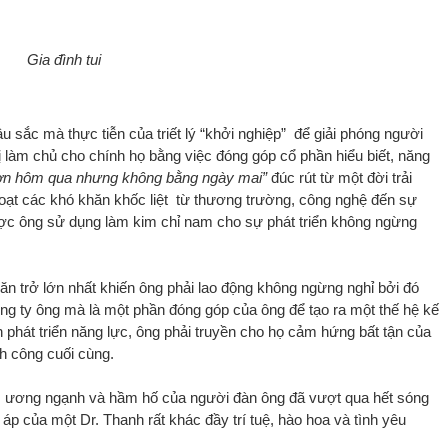
Gia đình tui
u sắc mà thực tiễn của triết lý “khởi nghiệp” để giải phóng người
rị làm chủ cho chính họ bằng việc đóng góp cổ phần hiểu biết, năng
ơn hôm qua nhưng không bằng ngày mai”
đúc rút từ một đời trải
 loạt các khó khăn khốc liệt từ thương trường, công nghệ đến sự
ược ông sử dụng làm kim chỉ nam cho sự phát triển không ngừng
ăn trở lớn nhất khiến ông phải lao động không ngừng nghỉ bởi đó
ông ty ông mà là một phần đóng góp của ông để tạo ra một thế hệ kế
 phát triển năng lực, ông phải truyền cho họ cảm hứng bất tận của
nh công cuối cùng.
ng, ương ngạnh và hầm hố của người đàn ông đã vượt qua hết sóng
 áp của một Dr. Thanh rất khác đầy trí tuệ, hào hoa và tình yêu