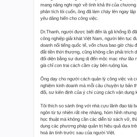
mang nặng nghi ngờ về tính khả thi của chương trì
phân tích lôi cuốn, ông đã làm cháy lên ngay lập
yêu dâng hiến cho công việc.
Dr.Thanh, người được biết đến là gã khổng lồ đ
công nghiệp giải khát Việt Nam, người liên tục đ
doanh nổi tiếng quốc tế, vốn chưa bao giờ chịu
đắt tiền thời thượng, cũng không cần phải trích
đối diện bằng sự dung dị đến mộc mạc như lão 
già chỉ con trai cách cầm cày bên ruộng lúa.
Ông dạy cho người cách quản lý công việc và cô
nghiệm kinh doanh mà mỗi câu chuyện tự bản th
đổi, sư kiên định của ý chí cùng cách vận dụng k
Tôi thích so sánh ông với nhà cựu lãnh đạo tài
ngôn từ tự nhiên rất nhẹ nhàng, hóm hỉnh nhưng
học thuật mà không cần các diễn từ sách vở, th
dụng các phương pháp quản trị hiệu quả dựa trê
hoá ân tình trước sau của người Việt.