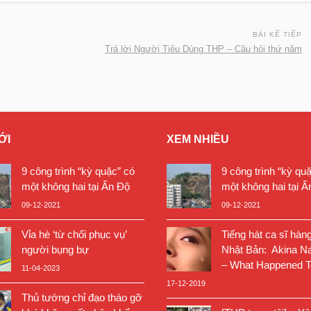
BÀI KẾ TIẾP
Trả lời Người Tiêu Dùng THP – Câu hỏi thứ năm
ỚI
XEM NHIỀU
9 công trình “kỳ quặc” có
9 công trình “kỳ qu
một không hai tại Ấn Độ
một không hai tại Ấ
09-12-2021
09-12-2021
Vỉa hè ‘từ chối phục vụ’
Tiếng hát ca sĩ hàn
người bụng bự
Nhật Bản: Akina N
– What Happened T
11-04-2023
17-12-2019
Thủ tướng chỉ đạo tháo gỡ