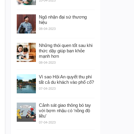
10-04-2023
Ngộ nhận đại sứ thương
hiệu
08-04-2023
Những thói quen tốt sau khi
thức dậy giúp bạn khỏe
mạnh hơn
08-04-2023
Vì sao Hội An quyết thu phí
tất cả du khách vào phố cổ?
07-04-2023
Cảnh sát giao thông bó tay
với bợm nhậu có ‘nồng độ
liều’
07-04-2023