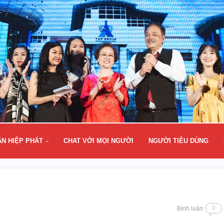
ÂN HIỆP PHÁT
CHAT VỚI MỌI NGƯỜI
NGƯỜI TIÊU DÙNG
0
Bình luận