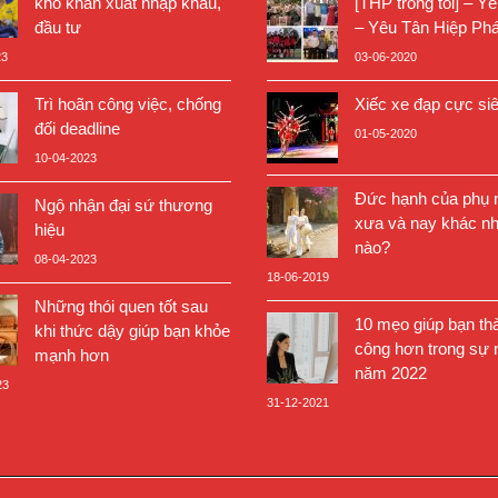
khó khăn xuất nhập khẩu,
[THP trong tôi] – Y
đầu tư
– Yêu Tân Hiệp Phá
23
03-06-2020
Trì hoãn công việc, chống
Xiếc xe đạp cực si
đối deadline
01-05-2020
10-04-2023
Đức hạnh của phụ n
Ngộ nhận đại sứ thương
xưa và nay khác nh
hiệu
nào?
08-04-2023
18-06-2019
Những thói quen tốt sau
10 mẹo giúp bạn th
khi thức dậy giúp bạn khỏe
công hơn trong sự 
mạnh hơn
năm 2022
23
31-12-2021