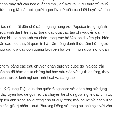
nh thay đổi văn hoá quản trị mới, chỉ với vài ví dụ thực tế và lối
 tức trong tất cả mọi người ngọn lửa dữ dội của nhiệt huyết và tình
ã tạo nên một đến chế sánh ngang hàng với Pepsico trong ngành
ược vinh danh trên các trang đầu của các tạp chí và diễn đàn kinh
 đóng khung hình ảnh cá nhân trong các bộ Veston đi kèm phụ kiện
 dẫn các học thuyết quản trị hàn lâm, ông đánh thức tâm hồn người
ngư dân già dạy con quăng lưới bên bờ biển, như người nông dân
ng ty bằng các câu chuyện chân thực về cuộc đời và các trải
ân nó đã hàm chứa những bài học sâu sắc về sự thích ứng, thay
iến thức & kinh nghiệm linh hoạt và sáng tạo.
 ba Lý Quang Diệu của đảo quốc Singapore với cách ông sử dụng
 đầy uyên bác để gợi mở và chuyển tải cho người nghe các tinh tuý
ắp lên ánh sáng soi đường cho tư duy trong mỗi người về cách ứng
n các giá trị nhân – quả Phương Đông và trong sự phù hợp với văn