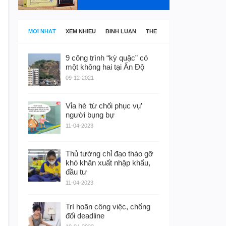
MỚI NHẤT
XEM NHIỀU
BÌNH LUẬN
THẺ
9 công trình “kỳ quặc” có
một không hai tại Ấn Độ
09-12-2021
Vỉa hè ‘từ chối phục vụ’
người bụng bự
11-04-2023
Thủ tướng chỉ đạo tháo gỡ
khó khăn xuất nhập khẩu,
đầu tư
11-04-2023
Trì hoãn công việc, chống
đối deadline