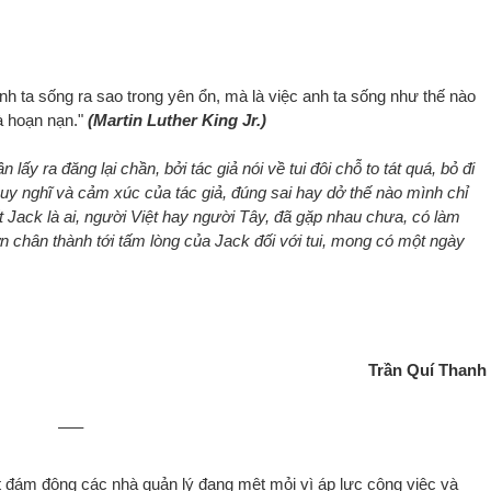
 ta sống ra sao trong yên ổn, mà là việc anh ta sống như thế nào
à hoạn nạn."
(Martin Luther King Jr.)
ấy ra đăng lại chần, bởi tác giả nói về tui đôi chỗ to tát quá, bỏ đi
là suy nghĩ và cảm xúc của tác giả, đúng sai hay dở thế nào mình chỉ
 Jack là ai, người Việt hay người Tây, đã gặp nhau chưa, có làm
ơn chân thành tới tấm lòng của Jack đối với tui, mong có một ngày
Trần Quí Thanh
—–
 đám đông các nhà quản lý đang mệt mỏi vì áp lực công việc và