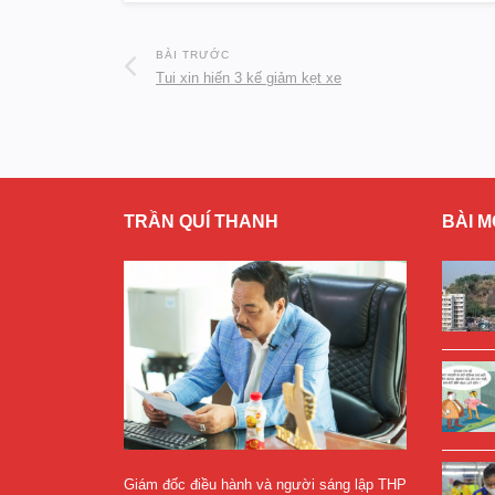
BÀI TRƯỚC
Tui xin hiến 3 kế giảm kẹt xe
TRẦN QUÍ THANH
BÀI M
Giám đốc điều hành và người sáng lập THP