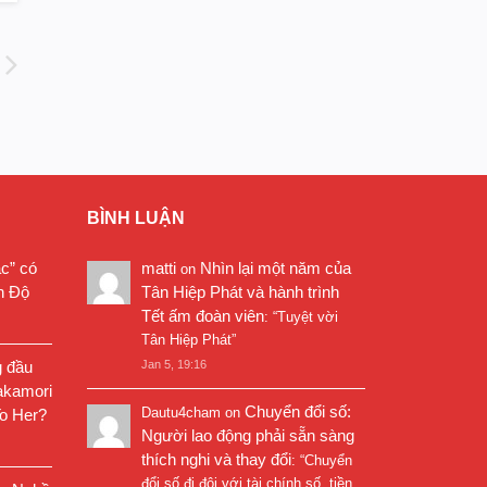
BÌNH LUẬN
ặc” có
matti
Nhìn lại một năm của
on
n Độ
Tân Hiệp Phát và hành trình
Tết ấm đoàn viên
: “
Tuyệt vời
Tân Hiệp Phát
”
g đầu
Jan 5, 19:16
akamori
Chuyển đổi số:
Dautu4cham
on
o Her?
Người lao động phải sẵn sàng
thích nghi và thay đổi
: “
Chuyển
đổi số đi đôi với tài chính số, tiền