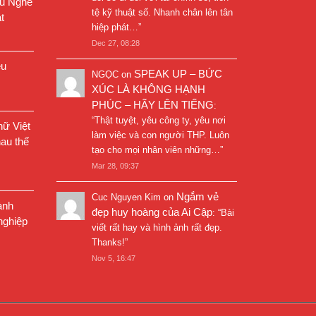
êu Nghề
tệ kỹ thuật số. Nhanh chân lên tân
t
hiệp phát…
”
Dec 27, 08:28
êu
SPEAK UP – BỨC
NGỌC
on
XÚC LÀ KHÔNG HẠNH
PHÚC – HÃY LÊN TIẾNG
:
“
Thật tuyệt, yêu công ty, yêu nơi
ữ Việt
làm việc và con người THP. Luôn
au thế
tạo cho mọi nhân viên những…
”
Mar 28, 09:37
Ngắm vẻ
Cuc Nguyen Kim
on
ành
đẹp huy hoàng của Ai Cập
: “
Bài
nghiệp
viết rất hay và hình ảnh rất đẹp.
Thanks!
”
Nov 5, 16:47