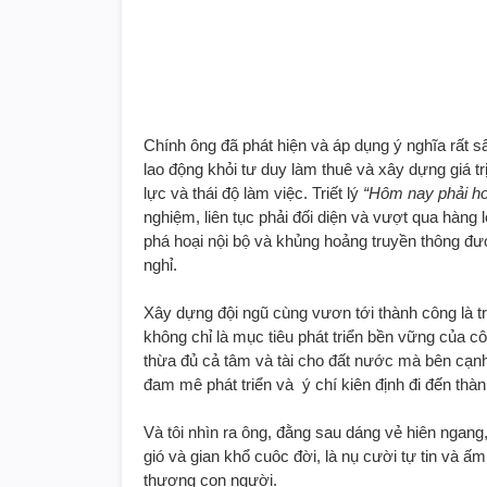
Chính ông đã phát hiện và áp dụng ý nghĩa rất sâ
lao động khỏi tư duy làm thuê và xây dựng giá t
lực và thái độ làm việc. Triết lý
“Hôm nay phải h
nghiệm, liên tục phải đối diện và vượt qua hàng
phá hoại nội bộ và khủng hoảng truyền thông đ
nghỉ.
Xây dựng đội ngũ cùng vươn tới thành công là tr
không chỉ là mục tiêu phát triển bền vững của c
thừa đủ cả tâm và tài cho đất nước mà bên cạnh
đam mê phát triển và ý chí kiên định đi đến thà
Và tôi nhìn ra ông, đằng sau dáng vẻ hiên nga
gió và gian khổ cuôc đời, là nụ cười tự tin và ấm
thương con người.