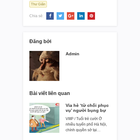
Thư Giãn
Chia sẻ:
Đăng bởi
Admin
Bài viết liên quan
Vỉa hè ‘từ chối phục
vụ’ người bụng bự
VIIIP / Tuổi trẻ cười Ở
nhiều tuyến phố Hà Nội,
chính quyền sở tại…