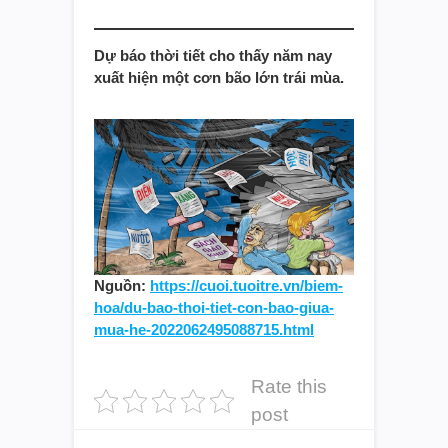
Dự báo thời tiết cho thấy năm nay
xuất hiện một cơn bão lớn trái mùa.
Nguồn:
https://cuoi.tuoitre.vn/biem-
hoa/du-bao-thoi-tiet-con-bao-giua-
mua-he-2022062495088715.html
Rate this
post