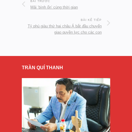
BÀI TRƯỚC
Mãi ‘bình ổn’ cùng thời gian
BÀI KẾ TIẾP
Tỷ phú giàu thứ hai châu Á bắt đầu chuyển
giao quyền lực cho các con
TRẦN QUÍ THANH