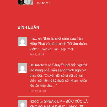
31-12-2021
BÌNH LUẬN
matti
Nhìn lại một năm của Tân
on
Hiệp Phát và hành trình Tết ấm đoàn
viên
: “
Tuyệt vời Tân Hiệp Phát
”
Jan 5, 19:16
Chuyển đổi số: Người
Dautu4cham
on
lao động phải sẵn sàng thích nghi và
thay đổi
: “
Chuyển đổi số đi đôi với tài
chính số, tiền tệ kỹ thuật số. Nhanh chân
lên tân hiệp phát…
”
Dec 27, 08:28
SPEAK UP – BỨC XÚC LÀ
NGỌC
on
KHÔNG HẠNH PHÚC – HÃY LÊN