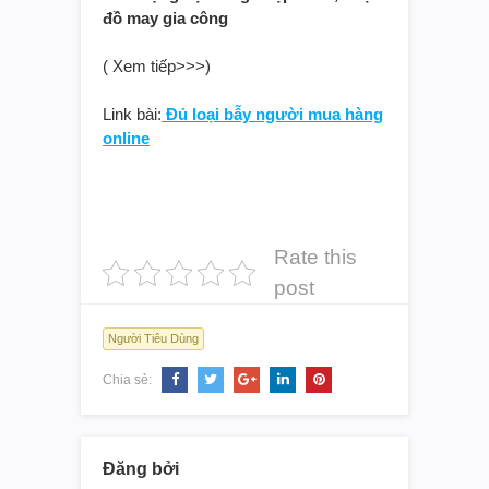
đồ may gia công
( Xem tiếp>>>)
Link bài:
Đủ loại bẫy người mua hàng
online
Rate this
post
Người Tiêu Dùng
Chia sẻ:
Đăng bởi