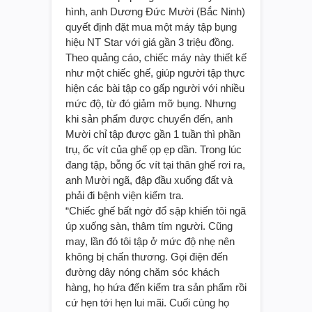
hình, anh Dương Đức Mười (Bắc Ninh)
quyết định đặt mua một máy tập bụng
hiệu NT Star với giá gần 3 triệu đồng.
Theo quảng cáo, chiếc máy này thiết kế
như một chiếc ghế, giúp người tập thực
hiện các bài tập co gấp người với nhiều
mức độ, từ đó giảm mỡ bụng. Nhưng
khi sản phẩm được chuyển đến, anh
Mười chỉ tập được gần 1 tuần thì phần
trụ, ốc vít của ghế ọp ẹp dần. Trong lúc
đang tập, bỗng ốc vít tại thân ghế rơi ra,
anh Mười ngã, đập đầu xuống đất và
phải đi bệnh viện kiểm tra.
“Chiếc ghế bất ngờ đổ sập khiến tôi ngã
úp xuống sàn, thâm tím người. Cũng
may, lần đó tôi tập ở mức độ nhẹ nên
không bị chấn thương. Gọi điện đến
đường dây nóng chăm sóc khách
hàng, họ hứa đến kiểm tra sản phẩm rồi
cứ hẹn tới hẹn lui mãi. Cuối cùng họ