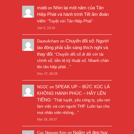
matti
Nhìn lại một năm của Tân
on
Hiệp Phát và hành trình Tết ấm đoàn
viên
: “
Tuyệt vời Tân Hiệp Phát
”
Jan 5, 19:16
Chuyển đổi số: Người
Dautu4cham
on
lao động phải sẵn sàng thích nghi và
thay đổi
: “
Chuyển đổi số đi đôi với tài
chính số, tiền tệ kỹ thuật số. Nhanh chân
lên tân hiệp phát…
”
Dec 27, 08:28
SPEAK UP – BỨC XÚC LÀ
NGỌC
on
KHÔNG HẠNH PHÚC – HÃY LÊN
TIẾNG
: “
Thật tuyệt, yêu công ty, yêu nơi
làm việc và con người THP. Luôn tạo cho
mọi nhân viên những…
”
Mar 28, 09:37
Ngắm vẻ đẹp huy
Cuc Nguyen Kim
on