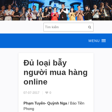
MENU
Đủ loại bẫy
người mua hàng
online
07-07-2017
0
Phạm Tuyên- Quỳnh Nga
/ Báo Tiền
Phong