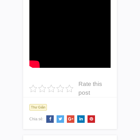
Rate this
post
Thư Giãn
Chia sẻ: