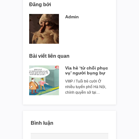
Đăng bởi
Admin
Bài viết liên quan
Vỉa hè ‘từ chối phục
vụ’ người bụng bự
VIIIP / Tuổi trẻ cười Ở
nhiều tuyến phố Hà Nội,
chính quyền sở tại…
Bình luận