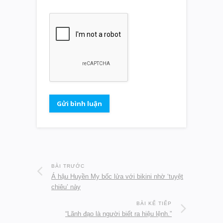
BÀI TRƯỚC
Á hậu Huyền My bốc lửa với bikini nhờ ‘tuyệt
chiêu’ này
BÀI KẾ TIẾP
“Lãnh đạo là người biết ra hiệu lệnh.”