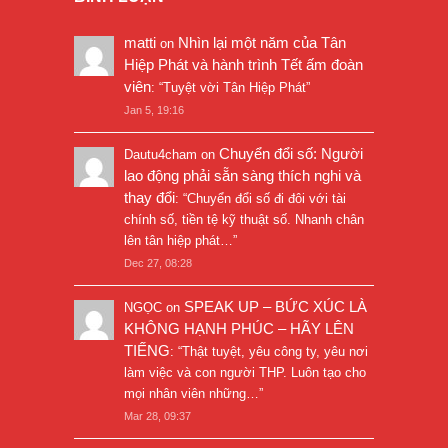
matti
Nhìn lại một năm của Tân
on
Hiệp Phát và hành trình Tết ấm đoàn
viên
: “
Tuyệt vời Tân Hiệp Phát
”
Jan 5, 19:16
Chuyển đổi số: Người
Dautu4cham
on
lao động phải sẵn sàng thích nghi và
thay đổi
: “
Chuyển đổi số đi đôi với tài
chính số, tiền tệ kỹ thuật số. Nhanh chân
lên tân hiệp phát…
”
Dec 27, 08:28
SPEAK UP – BỨC XÚC LÀ
NGỌC
on
KHÔNG HẠNH PHÚC – HÃY LÊN
TIẾNG
: “
Thật tuyệt, yêu công ty, yêu nơi
làm việc và con người THP. Luôn tạo cho
mọi nhân viên những…
”
Mar 28, 09:37