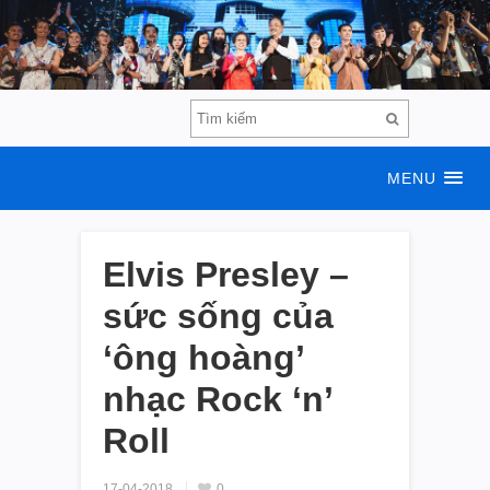
MENU
Elvis Presley –
sức sống của
‘ông hoàng’
nhạc Rock ‘n’
Roll
17-04-2018
0