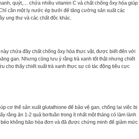
chanh, quýt,… chứa nhiều vitamin C và chất chống ôxy hóa giúp
 Chỉ cần một ly nước ép bưởi để tăng cường sản xuất các
gây ung thư và các chất độc khác.
 này chứa đầy chất chống ôxy hóa thực vật, được biết đến với
năng gan. Nhưng cũng lưu ý rằng trà xanh tốt thật nhưng chiết
ứu cho thấy chiết xuất trà xanh thực sự có tác động tiêu cực
úp cơ thể sản xuất glutathione để bảo vệ gan, chống lại việc bị
hấy rằng ăn 1-2 quả bơ/tuần trong ít nhất một tháng có làm lành
chất béo không bão hòa đơn và đã được chứng minh để giảm mức