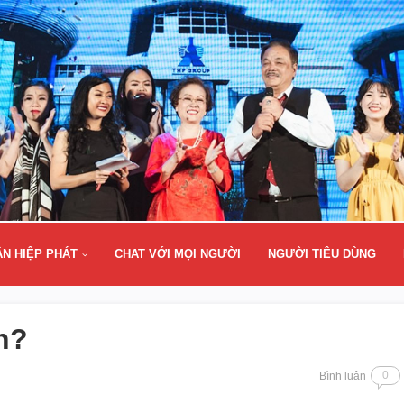
ÂN HIỆP PHÁT
CHAT VỚI MỌI NGƯỜI
NGƯỜI TIÊU DÙNG
n?
0
Bình luận