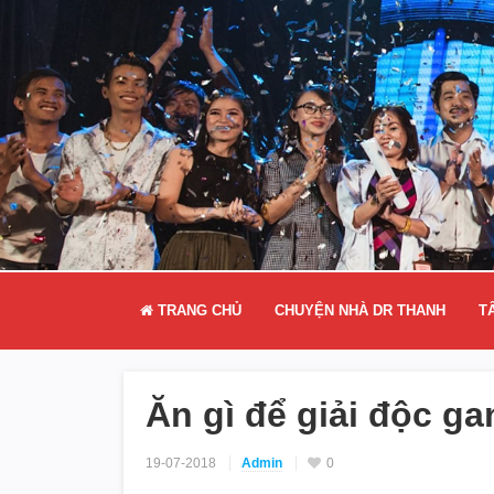
TRANG CHỦ
CHUYỆN NHÀ DR THANH
T
Ăn gì để giải độc ga
19-07-2018
Admin
0