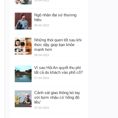
10-04-2023
Ngộ nhận đại sứ thương
hiệu
08-04-2023
Những thói quen tốt sau khi
thức dậy giúp bạn khỏe
mạnh hơn
08-04-2023
Vì sao Hội An quyết thu phí
tất cả du khách vào phố cổ?
07-04-2023
Cảnh sát giao thông bó tay
với bợm nhậu có ‘nồng độ
liều’
07-04-2023