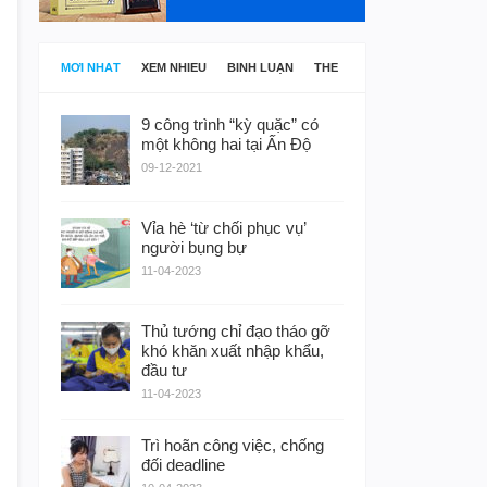
MỚI NHẤT
XEM NHIỀU
BÌNH LUẬN
THẺ
9 công trình “kỳ quặc” có
một không hai tại Ấn Độ
09-12-2021
Vỉa hè ‘từ chối phục vụ’
người bụng bự
11-04-2023
Thủ tướng chỉ đạo tháo gỡ
khó khăn xuất nhập khẩu,
đầu tư
11-04-2023
Trì hoãn công việc, chống
đối deadline