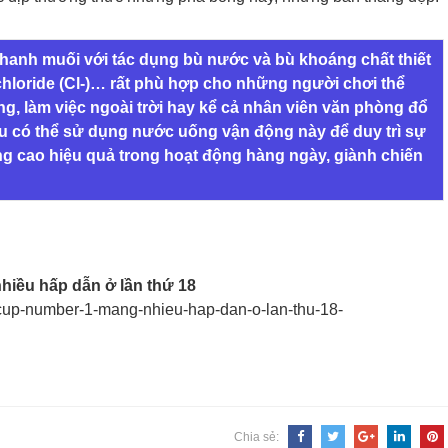
anh muối với tác dụng bù nước và bù khoáng chất thiết
chloride (Cl-)… rất phù hợp cho những người chơi thể
g, làm việc ngoài trời hay kể cả nhân viên văn phòng đổ
đều có thể sử dụng nước uống vận động này để duy trì sự
ng cao hiệu quả trong hoạt động hàng ngày, giành chiến
hiều hấp dẫn ở lần thứ 18
-cup-number-1-
mang-nhieu-hap-dan-o-lan-thu-
18-
Chia sẻ: