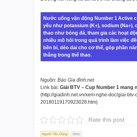
Nước uống vận động Number 1 Active ch
yếu như potassium (K+), sodium (Na+), 
thao như bóng đá, tham gia các hoạt độn
nhiều mồ hôi trong quá trình làm việc 
bền bỉ, dẻo dai cho cơ thể, góp phần nâ
thắng trong thể thao.
Nguồn:
Báo Gia đình.net
Link bài:
Giải BTV – Cup Number 1 mang n
(http://giadinh.net.vn/xem-nghe
-doc/giai-btv
20180119170923028.htm)
Rate this post
Người Tiêu Dùng
Slider