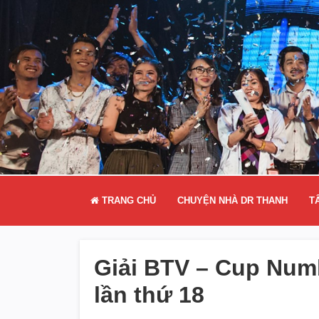
TRANG CHỦ
CHUYỆN NHÀ DR THANH
T
Giải BTV – Cup Num
lần thứ 18