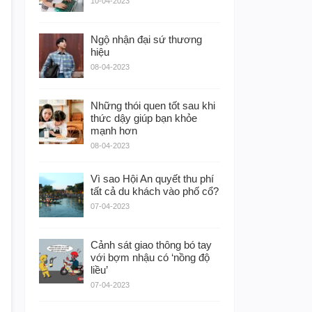
10-04-2023
Ngộ nhận đại sứ thương
hiệu
08-04-2023
Những thói quen tốt sau khi
thức dậy giúp bạn khỏe
mạnh hơn
08-04-2023
Vì sao Hội An quyết thu phí
tất cả du khách vào phố cổ?
07-04-2023
Cảnh sát giao thông bó tay
với bợm nhậu có ‘nồng độ
liều’
07-04-2023