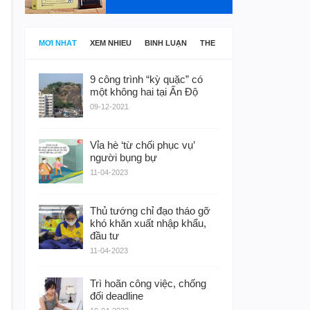
MỚI NHẤT
XEM NHIỀU
BÌNH LUẬN
THẺ
9 công trình “kỳ quặc” có
một không hai tại Ấn Độ
09-12-2021
Vỉa hè ‘từ chối phục vụ’
người bụng bự
11-04-2023
Thủ tướng chỉ đạo tháo gỡ
khó khăn xuất nhập khẩu,
đầu tư
11-04-2023
Trì hoãn công việc, chống
đối deadline