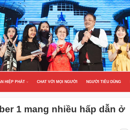
ÂN HIỆP PHÁT
CHAT VỚI MỌI NGƯỜI
NGƯỜI TIÊU DÙNG
ber 1 mang nhiều hấp dẫn ở