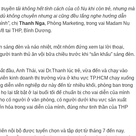
ợ truyền tải không hết tính cách của cô Nụ khi còn trẻ, nhưng mà
vui, dù không chuyên nhưng ai cũng đều lắng nghe hướng dẫn
mình”
, chị
Thanh Nga
, Phòng Marketing, trong vai Madam Nụ
24/8 tại THP, Bình Dương.
 sáng đèn và náo nhiệt, một nhóm đứng xem lại lời thoại,
gười tranh thủ ăn vội bữa chiều trước khi “sân khấu” sáng đèn.
ắt đầu, Anh Thái, vai Dr.Thanh lúc trẻ, vừa đến và chạy vào
n viên kinh doanh thị trường vừa ở khu vực TP.HCM chạy xuống
g diễn viên nghiệp dư này đến từ nhiều khối, phòng ban trong
ọ lại tất bật ở lại buổi tối để chuẩn bị cho vai diễn của mình
 họ có người ở văn phòng, có người dưới khu vực sản xuất
ến hóa trong vai diễn của mình, đúng như tinh thần của THP
iên nội bộ được tuyển chọn và tập dợt từ tháng 7 đến nay.