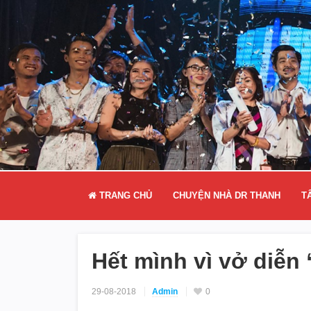
TRANG CHỦ
CHUYỆN NHÀ DR THANH
T
Hết mình vì vở diễn
29-08-2018
Admin
0