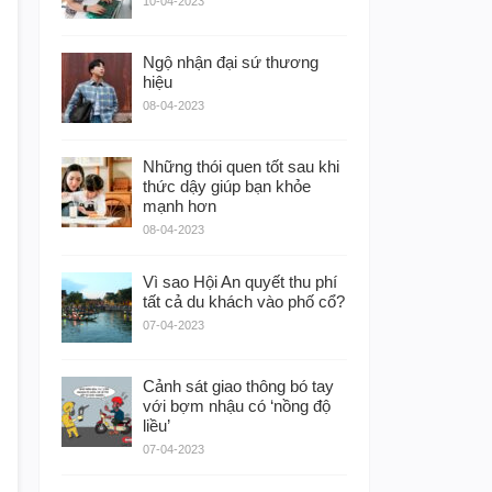
10-04-2023
Ngộ nhận đại sứ thương
hiệu
08-04-2023
Những thói quen tốt sau khi
thức dậy giúp bạn khỏe
mạnh hơn
08-04-2023
Vì sao Hội An quyết thu phí
tất cả du khách vào phố cổ?
07-04-2023
Cảnh sát giao thông bó tay
với bợm nhậu có ‘nồng độ
liều’
07-04-2023