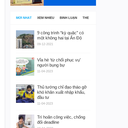
MỚI NHẤT
XEM NHIỀU
BÌNH LUẬN
THẺ
9 công trình “kỳ quặc” có
một không hai tại Ấn Độ
09-12-2021
Vỉa hè ‘từ chối phục vụ’
người bụng bự
11-04-2023
Thủ tướng chỉ đạo tháo gỡ
khó khăn xuất nhập khẩu,
đầu tư
11-04-2023
Trì hoãn công việc, chống
đối deadline