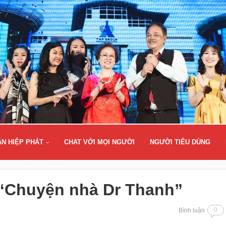
ÂN HIỆP PHÁT
CHAT VỚI MỌI NGƯỜI
NGƯỜI TIÊU DÙNG
 “Chuyện nhà Dr Thanh”
0
Bình luận