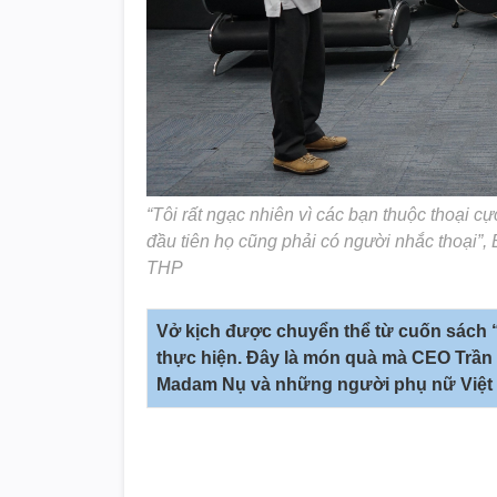
“Tôi rất ngạc nhiên vì các bạn thuộc thoại cự
đầu tiên họ cũng phải có người nhắc thoại”, 
THP
Vở kịch được chuyển thể từ cuốn sách 
thực hiện. Đây là món quà mà CEO Trần
Madam Nụ và những người phụ nữ Việt N