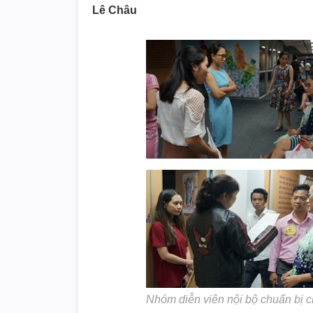
Lê Châu
Nhóm diễn viên nội bộ chuẩn bị c