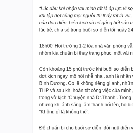
“Lúc đầu khi nhận vai mình rất là áp lực vì s
khi tập dợt cùng mọi người thì thấy rất là 
của đạo diễn, biên kịch và cố gắng hết sức 
lúc trẻ, chia sẻ trong buổi sơ diễn tối ngày 
18h00′ Hội trường 1-2 tòa nhà văn phòng vẫn
nhóm kia chuẩn bị thay trang phục, một vài n
Còn khoảng 15 phút trước khi buổi sơ diễn b
dợt kịch ngay, mồ hôi nhễ nhại, anh là nhâ
Bình Dương. Có lẽ không riêng gì anh, nhữn
THP và sau khi hoàn tất công việc của mình, h
trong vở kịch ‘Chuyện nhà Dr.Thanh’. Trong
nhưng khi ánh sáng, âm thanh nổi lên, họ bi
“Không gì là không thể”.
Để chuẩn bị cho buổi sơ diễn đội ngũ diễn v