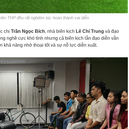
iên THP đều rất nghiêm túc hoàn thành vai diễn
c chị
Trần Ngọc Bích
, nhà biên kịch
Lê Chí Trung
và đạo
ong nghề cực khó tính nhưng cả biên kịch lẫn đạo diễn vẫn
ởi khả năng nhớ thoại tốt và sự nỗ lực diễn xuất.