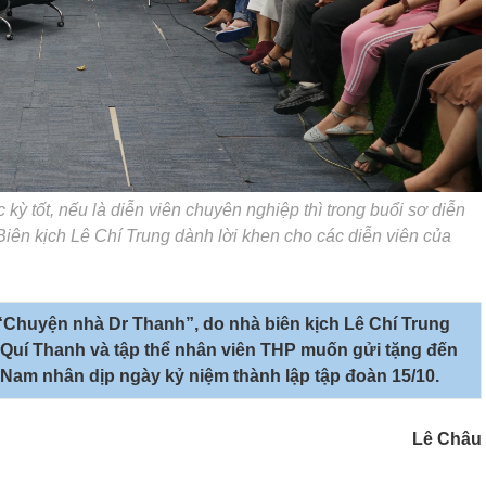
c kỳ tốt, nếu là diễn viên chuyên nghiệp thì trong buổi sơ diễn
Biên kịch Lê Chí Trung dành lời khen cho các diễn viên của
“Chuyện nhà Dr Thanh”, do nhà biên kịch Lê Chí Trung
 Quí Thanh và tập thể nhân viên THP muốn gửi tặng đến
am nhân dịp ngày kỷ niệm thành lập tập đoàn 15/10.
Lê Châu