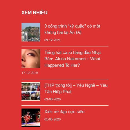
XEM NHIỀU
9 công trình “kỳ quặc” có một
không hai tại Ấn Độ
09-12-2021
Tiếng hát ca sĩ hàng đầu Nhật
Bản: Akina Nakamori – What
Happened To Her?
17-12-2019
[THP trong tôi] – Yêu Nghề – Yêu
Tân Hiệp Phát
03-06-2020
Xiếc xe đạp cực siêu
01-05-2020