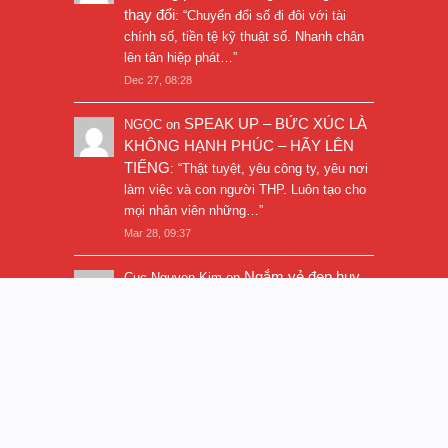
thay đổi
: “
Chuyển đổi số đi đôi với tài
chính số, tiền tệ kỹ thuật số. Nhanh chân
lên tân hiệp phát…
”
Dec 27, 08:28
SPEAK UP – BỨC XÚC LÀ
NGỌC
on
KHÔNG HẠNH PHÚC – HÃY LÊN
TIẾNG
: “
Thật tuyệt, yêu công ty, yêu nơi
làm việc và con người THP. Luôn tạo cho
mọi nhân viên những…
”
Mar 28, 09:37
Ngắm vẻ đẹp huy
Cuc Nguyen Kim
on
hoàng của Ai Cập
: “
Bài viết rất hay và
hình ảnh rất đẹp. Thanks!
”
Nov 5, 16:47