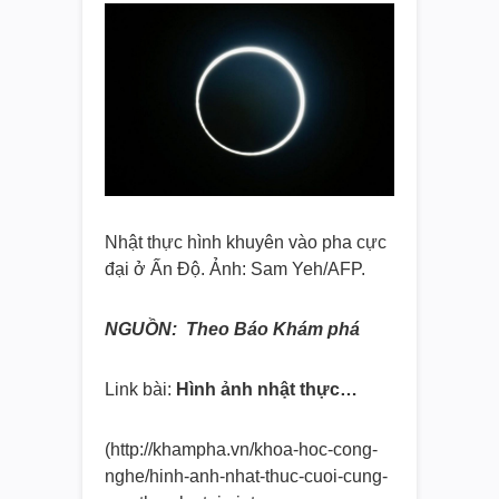
Nhật thực hình khuyên vào pha cực
đại ở Ấn Độ. Ảnh: Sam Yeh/AFP.
NGUỒN: Theo Báo Khám phá
Link bài:
Hình ảnh nhật thực…
(http://khampha.vn/khoa-hoc-
cong-
nghe/hinh-anh-nhat-thuc-
cuoi-cung-