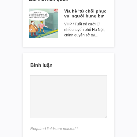
Vỉa hè ‘từ chối phục
vụ’ người bụng bự
VIIIP / Tuổi trẻ cười Ở
nhiều tuyến phố Hà Nội,
chính quyền sở tại…
Bình luận
Required fields are marked
*