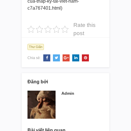
cua-thap-ky-tai-
viet-nam-
c7a767401.html)
Rate this
post
Thư Giãn
Chia sẻ:
Đăng bởi
Admin
Bài viết liên quan