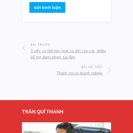
BÀI TRƯỚC
3 việc có thể hủy hoại cả đời con cái, nhiều
bố mẹ đang phạm sai lầm
BÀI KẾ TIẾP
Thanh tra và doanh nghiệp
TRẦN QUÍ THANH