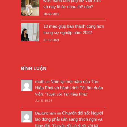
Đức hạnh của phụ nữ Việt xưa
và nay khác nhau thế nào?
18-06-2019
10 mẹo giúp bạn thành công hơn
trong sự nghiệp năm 2022
31-12-2021
BÌNH LUẬN
matti
Nhìn lại một năm của Tân
on
Hiệp Phát và hành trình Tết ấm đoàn
viên
: “
Tuyệt vời Tân Hiệp Phát
”
Jan 5, 19:16
Chuyển đổi số: Người
Dautu4cham
on
lao động phải sẵn sàng thích nghi và
thay đổi
: “
Chuyển đổi số đi đôi với tài