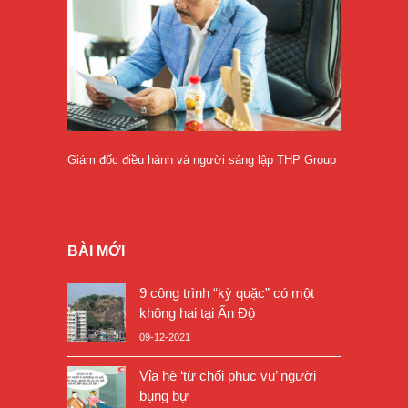
Giám đốc điều hành và người sáng lập THP Group
BÀI MỚI
9 công trình “kỳ quặc” có một
không hai tại Ấn Độ
09-12-2021
Vỉa hè ‘từ chối phục vụ’ người
bụng bự