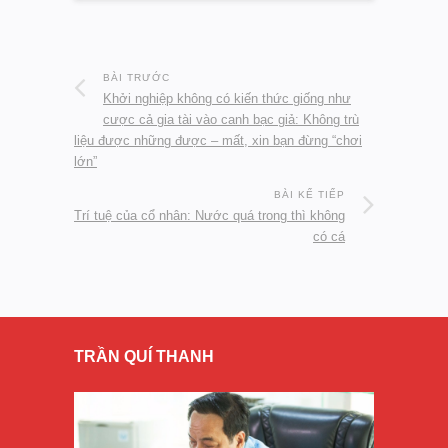
BÀI TRƯỚC
Khởi nghiệp không có kiến thức giống như
cược cả gia tài vào canh bạc giả: Không trù
liệu được những được – mất, xin bạn đừng “chơi
lớn”
BÀI KẾ TIẾP
Trí tuệ của cổ nhân: Nước quá trong thì không
có cá
TRẦN QUÍ THANH