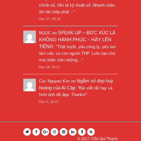
chính số, tiền tệ kỹ thuật số. Nhanh chân
lên tân hiệp phát…
”
Dec 27, 08:28
SPEAK UP – BỨC XÚC LÀ
NGỌC
on
KHÔNG HẠNH PHÚC – HÃY LÊN
TIẾNG
: “
Thật tuyệt, yêu công ty, yêu nơi
làm việc và con người THP. Luôn tạo cho
mọi nhân viên những…
”
Mar 28, 09:37
Ngắm vẻ đẹp huy
Cuc Nguyen Kim
on
hoàng của Ai Cập
: “
Bài viết rất hay và
hình ảnh rất đẹp. Thanks!
”
Nov 5, 16:47
© 2017
Trần Quí Thanh