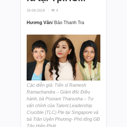
26-09-2019
4
Hương Vân
/ Báo Thanh Tra
Các diễn giả: Tiến sĩ Ramesh
Ramachandra – Giám đốc Điều
hành, bà Poorani Thanusha – Tư
vấn chính của Talent Leadership
Crucible (TLC) Pte tại Singapore và
bà Trần Uyên Phương- Phó tổng GĐ
Tân Hiệp Phát.