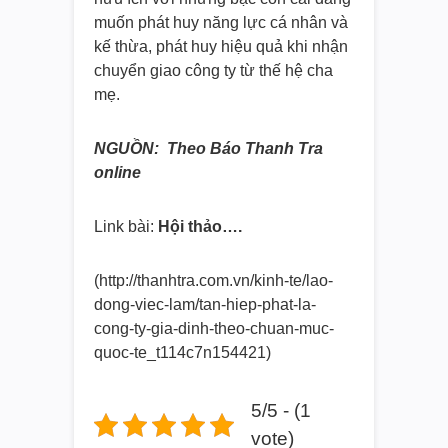
muốn phát huy năng lực cá nhân và
kế thừa, phát huy hiệu quả khi nhận
chuyển giao công ty từ thế hệ cha
mẹ.
NGUỒN: Theo Báo Thanh Tra
online
Link bài:
Hội thảo….
(http://thanhtra.com.vn/kinh-
te/lao-
dong-viec-lam/tan-hiep-
phat-la-
cong-ty-gia-dinh-theo-
chuan-muc-
quoc-te_
t114c7n154421)
5/5 - (1
vote)